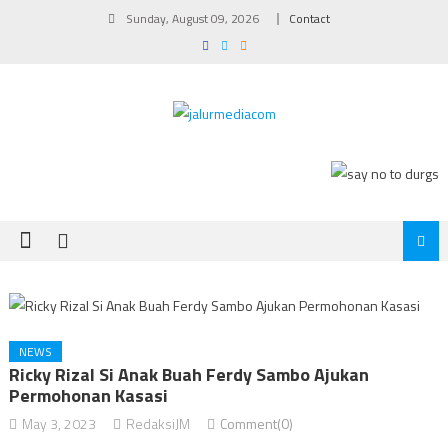
Skip
Sunday, August 09, 2026
Contact
to
content
NEWS
Ricky Rizal Si Anak Buah Ferdy Sambo Ajukan
Permohonan Kasasi
May 3, 2023
RedaksiJM
Comment(0)