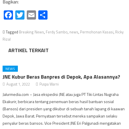
Bagikan:
Facebook
Twitter
Email
Share
Tagged
Breaking News
,
Ferdy Sambo
,
news
,
Permohonan Kasasi
,
Ricky
Rizal
ARTIKEL TERKAIT
NEWS
JNE Kubur Beras Banpres di Depok, Apa Alasannya?
August 1, 2022
Puspa Warni
Jalurmedia.com – Jasa ekspedisi JNE atau juga PT Tiki Lintas Nugraha
Ekakurir, berbicara tentang penemuan beras hasil bantuan sosial
(Bansos) dari presiden yang dikubur di sebuah tanah lapang di kaawan
Depok, Jawa Barat. Pernyataan tersebut mereka sampaikan selaku
penyalur beras bansos. Vice President JNE Eri Palgunadi mengatakan