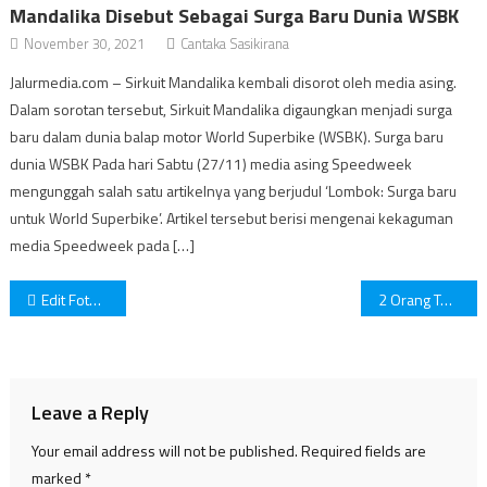
Mandalika Disebut Sebagai Surga Baru Dunia WSBK
November 30, 2021
Cantaka Sasikirana
Jalurmedia.com – Sirkuit Mandalika kembali disorot oleh media asing.
Dalam sorotan tersebut, Sirkuit Mandalika digaungkan menjadi surga
baru dalam dunia balap motor World Superbike (WSBK). Surga baru
dunia WSBK Pada hari Sabtu (27/11) media asing Speedweek
mengunggah salah satu artikelnya yang berjudul ‘Lombok: Surga baru
untuk World Superbike’. Artikel tersebut berisi mengenai kekaguman
media Speedweek pada […]
Post
Edit Foto Jadi Poster Film Barbie di Media Sosial, Gini Cara Bikinnya!
2 Orang Terluka Akibat Aksi Penembakan di Kantor MUI
navigation
Leave a Reply
Your email address will not be published.
Required fields are
marked
*