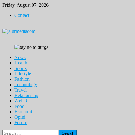
Skip
Friday, August 07, 2026
to
Contact
content
News
Health
Sports
Lifestyle
Fashion
Technology
Travel
Relationship
Zodiak
Food
Ekonomi
Opini
Forum
Search