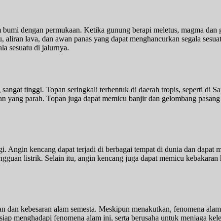
bumi dengan permukaan. Ketika gunung berapi meletus, magma dan ga
 aliran lava, dan awan panas yang dapat menghancurkan segala sesuatu 
a sesuatu di jalurnya.
angat tinggi. Topan seringkali terbentuk di daerah tropis, seperti di 
an yang parah. Topan juga dapat memicu banjir dan gelombang pasang 
. Angin kencang dapat terjadi di berbagai tempat di dunia dan dapat
an listrik. Selain itu, angin kencang juga dapat memicu kebakaran 
n dan kebesaran alam semesta. Meskipun menakutkan, fenomena alam i
 siap menghadapi fenomena alam ini, serta berusaha untuk menjaga kele