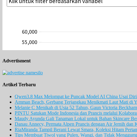
Advertisment
Artikel Terbaru
Qwen3.8 Max Melompat ke Puncak Model AI China Usai Diril
Amman Beach, Gerbang Terjangkau Menikmati Laut Mati di Y
Melanie C Menikah di Usia 52 Tahun, Gaun Victoria Beckham 
PINTU Satukan Mode Indonesia dan Prancis melalui Kolaboras
Maudy Ayunda Gali Tanaman Lokal untuk Bahan Skincare Berb
Danau Annecy, Permata Alpen Prancis dengan Air Jernih dan 
RiaMiranda Tampil Berani Lewat Smara, Koleksi Hitam Perta
Tips Membuat Tiwol yang Pulen, Wangi, dan Tidak Menggum