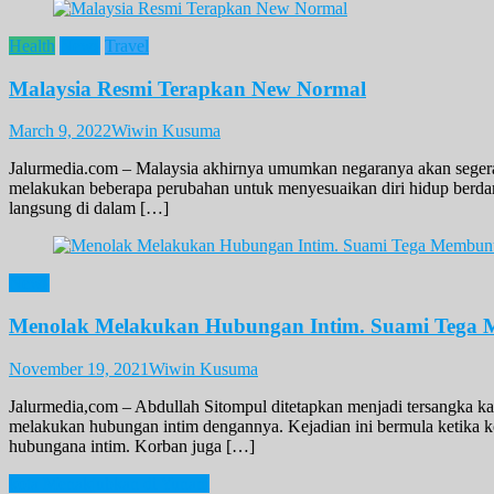
Health
News
Travel
Malaysia Resmi Terapkan New Normal
March 9, 2022
Wiwin Kusuma
Jalurmedia.com – Malaysia akhirnya umumkan negaranya akan segera
melakukan beberapa perubahan untuk menyesuaikan diri hidup berdam
langsung di dalam […]
News
Menolak Melakukan Hubungan Intim. Suami Tega 
November 19, 2021
Wiwin Kusuma
Jalurmedia,com – Abdullah Sitompul ditetapkan menjadi tersangka kas
melakukan hubungan intim dengannya. Kejadian ini bermula ketika k
hubungana intim. Korban juga […]
Post
kota Menakjubkan di Yunani