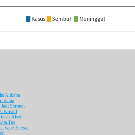
is Alibaba
ordania
Jadi Sorotan
i Kreatif
asis Riset
Kota Tua
ma yang Elegan
pal