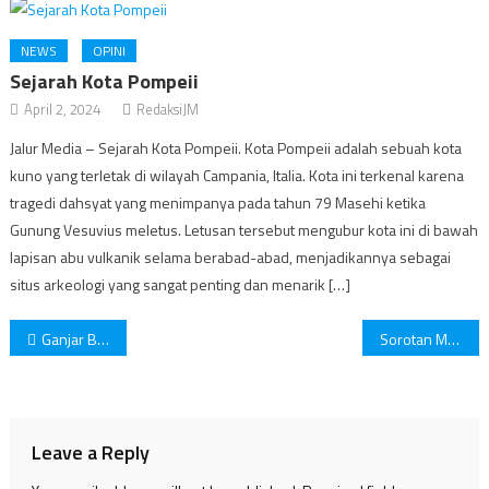
NEWS
OPINI
Sejarah Kota Pompeii
April 2, 2024
RedaksiJM
Jalur Media – Sejarah Kota Pompeii. Kota Pompeii adalah sebuah kota
kuno yang terletak di wilayah Campania, Italia. Kota ini terkenal karena
tragedi dahsyat yang menimpanya pada tahun 79 Masehi ketika
Gunung Vesuvius meletus. Letusan tersebut mengubur kota ini di bawah
lapisan abu vulkanik selama berabad-abad, menjadikannya sebagai
situs arkeologi yang sangat penting dan menarik […]
Post
Ganjar Beli Pesawat Bekas
Sorotan Media Asing Terhadap Pilpres Republik Indonesia
navigation
Leave a Reply