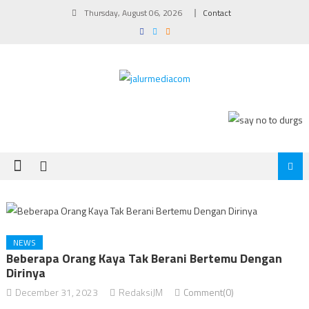
Skip
Thursday, August 06, 2026
Contact
to
content
NEWS
Beberapa Orang Kaya Tak Berani Bertemu Dengan
Dirinya
December 31, 2023
RedaksiJM
Comment(0)