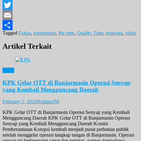
Facebook
Twitter
Email
Tagged
Fokus
,
konsentrasi
,
Me time
,
Quality Time
,
relaksasi
,
rileks
Share
Artikel Terkait
News
KPK Gelar OTT di Banjarmasin Operasi Senyap
yang Kembali Mengguncang Daerah
February 5, 2026
RedaksiJM
KPK Gelar OTT di Banjarmasin Operasi Senyap yang Kembali
Mengguncang Daerah KPK Gelar OTT di Banjarmasin Operasi
Senyap yang Kembali Mengguncang Daerah Komisi
Pemberantasan Korupsi kembali menjadi pusat perhatian publik
setelah menggelar operasi tangkap tangan di Banjarmasin. Operasi
senyap ini berlangsung cepat dan tertutup, namun dampaknya