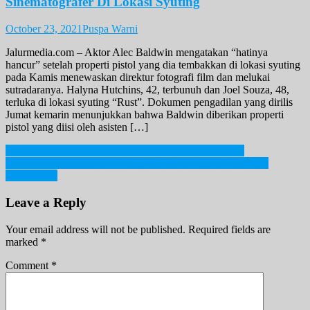
Sinematografer Di Lokasi Syuting
October 23, 2021
Puspa Warni
Jalurmedia.com – Aktor Alec Baldwin mengatakan “hatinya
hancur” setelah properti pistol yang dia tembakkan di lokasi syuting
pada Kamis menewaskan direktur fotografi film dan melukai
sutradaranya. Halyna Hutchins, 42, terbunuh dan Joel Souza, 48,
terluka di lokasi syuting “Rust”. Dokumen pengadilan yang dirilis
Jumat kemarin menunjukkan bahwa Baldwin diberikan properti
pistol yang diisi oleh asisten […]
Post
Mudah Marah, Ini Dia Zodiak Paling Gampang Emosi
Mengapa Pensiunan PNS Menjadi Beban Negara? Ini Bukti
navigation
Dibaliknya!
Leave a Reply
Your email address will not be published.
Required fields are
marked
*
Comment
*