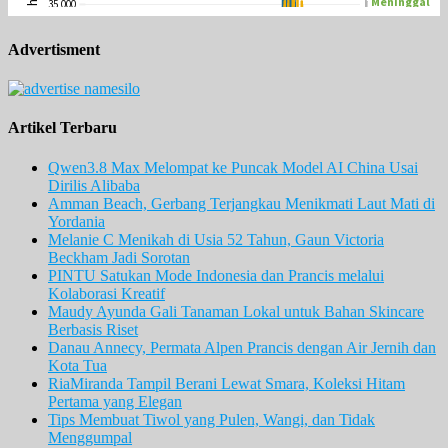
Advertisment
Artikel Terbaru
Qwen3.8 Max Melompat ke Puncak Model AI China Usai
Dirilis Alibaba
Amman Beach, Gerbang Terjangkau Menikmati Laut Mati di
Yordania
Melanie C Menikah di Usia 52 Tahun, Gaun Victoria
Beckham Jadi Sorotan
PINTU Satukan Mode Indonesia dan Prancis melalui
Kolaborasi Kreatif
Maudy Ayunda Gali Tanaman Lokal untuk Bahan Skincare
Berbasis Riset
Danau Annecy, Permata Alpen Prancis dengan Air Jernih dan
Kota Tua
RiaMiranda Tampil Berani Lewat Smara, Koleksi Hitam
Pertama yang Elegan
Tips Membuat Tiwol yang Pulen, Wangi, dan Tidak
Menggumpal