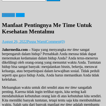
for:
Lifestyle
News
Manfaat Pentingnya Me Time Untuk
Kesehatan Mentalmu
August 26, 2022
Puspa Warni
Comment(0)
Jalurmedia.com –
Siapa yang menyangka
me time
sangat
berpengaruh dalam hidup? Pernahkah Anda merasa tidak dapat
menemukan kedamaian dalam hidup Anda? Anda terus-menerus
dikelilingi oleh orang-orang yang menuntut waktu Anda. Tuntutan
hidup bisa sangat banyak: menjalankan bisnis, bekerja, merawat
keluarga, atau berpartisipasi dalam kewajiban sosial. Tidak peduli
seperti apa gaya hidup Anda, Anda harus memastikan Anda tidak
kelelahan.
Meluangkan waktu untuk diri sendiri atau
me time
sangatlah
penting. Karena tidak ingin terlihat egois, kita sering kali
mendahulukan kebutuhan orang lain di atas kebutuhan kita sendiri.
Kita memiliki banyak tuntutan, tetapi tentu saja kita membutuhkan
waktu. Salah satu dari banyak manfaat
me time
adalah membantu