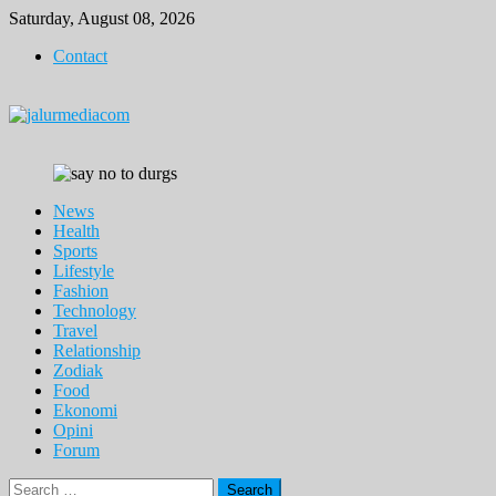
Skip
Saturday, August 08, 2026
to
Contact
content
News
Health
Sports
Lifestyle
Fashion
Technology
Travel
Relationship
Zodiak
Food
Ekonomi
Opini
Forum
Search