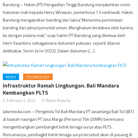
Bandung – Hakim (PT) Pengadilan Tinggi Bandung menjatuhkan vonis
hukuman mati kepada Herry Wirawan, pemerkosa 13 santriwati. Hakim
Bandung mengabulkan banding dari Jaksa.”Menerima permintaan
banding dari jaksa/penuntut umum. Menghukum terdakwa oleh karena
itu dengan pidana mati,” ucap hakim PT Bandung yang diketuai oleh
Herri Swantoro sebagaimana dokumen putusan, seperti dilansir
detikJabar, Senin (4/4/2022). Dalam dokumen […]
NEWS
TECHNOLOGY
Infrastruktur Ramah Lingkungan. Bali Mandara
Kembangkan PLTS
February 3, 2022
Wiwin Kusuma
Jalurmedia.com – Pengelola Tol Bali Mandara PT Jasamarga Bali Tol (JBT)
di bawah naungan PT Jasa Marga (Persero) Tbk (JSMR) berencana
mengembangkan pembangkit listrik tenaga surya atau PLTS.
Rencananya, pembagkit listrik tenaga surya tersebut akan di pasang di