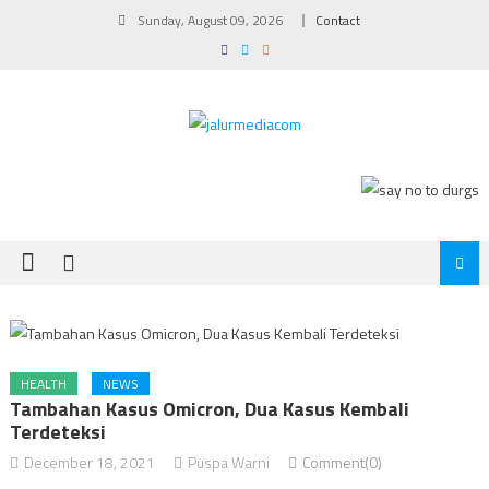
Skip
Sunday, August 09, 2026
Contact
to
content
HEALTH
NEWS
Tambahan Kasus Omicron, Dua Kasus Kembali
Terdeteksi
December 18, 2021
Puspa Warni
Comment(0)