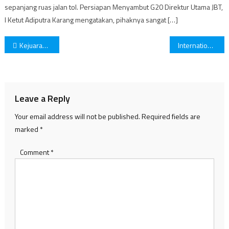
sepanjang ruas jalan tol. Persiapan Menyambut G20 Direktur Utama JBT,
I Ketut Adiputra Karang mengatakan, pihaknya sangat […]
Post
Kejuaraan Piala Presiden Esport 2021 Memasuki Babak Grand Final
International Monetary Fund Sebagai Penjaga Sistem Moneter Internasional
navigation
Leave a Reply
Your email address will not be published.
Required fields are
marked
*
Comment
*