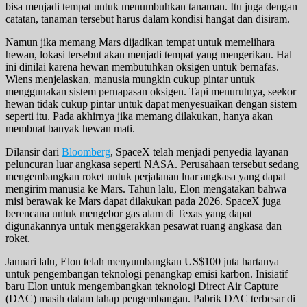
bisa menjadi tempat untuk menumbuhkan tanaman. Itu juga dengan
catatan, tanaman tersebut harus dalam kondisi hangat dan disiram.
Namun jika memang Mars dijadikan tempat untuk memelihara
hewan, lokasi tersebut akan menjadi tempat yang mengerikan. Hal
ini dinilai karena hewan membutuhkan oksigen untuk bernafas.
Wiens menjelaskan, manusia mungkin cukup pintar untuk
menggunakan sistem pernapasan oksigen. Tapi menurutnya, seekor
hewan tidak cukup pintar untuk dapat menyesuaikan dengan sistem
seperti itu. Pada akhirnya jika memang dilakukan, hanya akan
membuat banyak hewan mati.
Dilansir dari
Bloomberg
, SpaceX telah menjadi penyedia layanan
peluncuran luar angkasa seperti NASA. Perusahaan tersebut sedang
mengembangkan roket untuk perjalanan luar angkasa yang dapat
mengirim manusia ke Mars. Tahun lalu, Elon mengatakan bahwa
misi berawak ke Mars dapat dilakukan pada 2026. SpaceX juga
berencana untuk mengebor gas alam di Texas yang dapat
digunakannya untuk menggerakkan pesawat ruang angkasa dan
roket.
Januari lalu, Elon telah menyumbangkan US$100 juta hartanya
untuk pengembangan teknologi penangkap emisi karbon. Inisiatif
baru Elon untuk mengembangkan teknologi Direct Air Capture
(DAC) masih dalam tahap pengembangan. Pabrik DAC terbesar di