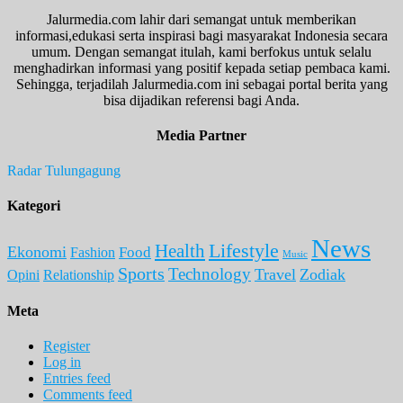
Jalurmedia.com lahir dari semangat untuk memberikan
informasi,edukasi serta inspirasi bagi masyarakat Indonesia secara
umum. Dengan semangat itulah, kami berfokus untuk selalu
menghadirkan informasi yang positif kepada setiap pembaca kami.
Sehingga, terjadilah Jalurmedia.com ini sebagai portal berita yang
bisa dijadikan referensi bagi Anda.
Media Partner
Radar Tulungagung
Kategori
News
Lifestyle
Health
Ekonomi
Food
Fashion
Music
Sports
Technology
Travel
Zodiak
Opini
Relationship
Meta
Register
Log in
Entries feed
Comments feed