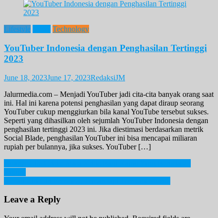
Lifestyle
News
Technology
YouTuber Indonesia dengan Penghasilan Tertinggi
2023
June 18, 2023
June 17, 2023
RedaksiJM
Jalurmedia.com – Menjadi YouTuber jadi cita-cita banyak orang saat
ini. Hal ini karena potensi penghasilan yang dapat diraup seorang
YouTuber cukup menggiurkan bila kanal YouTube tersebut sukses.
Seperti yang dihasilkan oleh sejumlah YouTuber Indonesia dengan
penghasilan tertinggi 2023 ini. Jika diestimasi berdasarkan metrik
Social Blade, penghasilan YouTuber ini bisa mencapai miliaran
rupiah per bulannya, jika sukses. YouTuber […]
Post
Quarter Life Crisis: Masa Kritis Bagi Kamu Yang Berusia 25
Tahun!
navigation
Kenali Ciri Ciri Frenemy, Teman tapi Ternyata Musuh
Leave a Reply