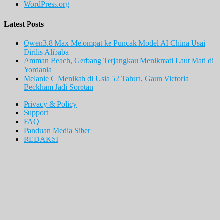
WordPress.org
Latest Posts
Qwen3.8 Max Melompat ke Puncak Model AI China Usai
Dirilis Alibaba
Amman Beach, Gerbang Terjangkau Menikmati Laut Mati di
Yordania
Melanie C Menikah di Usia 52 Tahun, Gaun Victoria
Beckham Jadi Sorotan
Privacy & Policy
Support
FAQ
Panduan Media Siber
REDAKSI