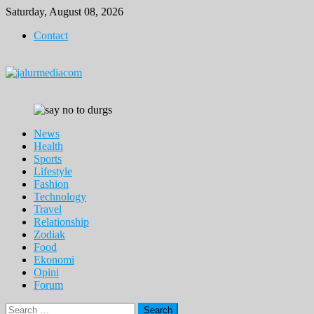
Skip
Saturday, August 08, 2026
to
Contact
content
News
Health
Sports
Lifestyle
Fashion
Technology
Travel
Relationship
Zodiak
Food
Ekonomi
Opini
Forum
Search