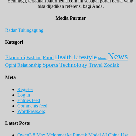
Sehingga, terjadilah Jalurmedia.com ini sebagai portal berita yang
bisa dijadikan referensi bagi Anda.
Media Partner
Radar Tulungagung
Kategori
News
Lifestyle
Health
Ekonomi
Food
Fashion
Music
Sports
Technology
Travel
Zodiak
Opini
Relationship
Meta
Register
Log in
Entries feed
Comments feed
WordPress.org
Latest Posts
Qwen3.8 Max Melompat ke Puncak Model AI China Usai