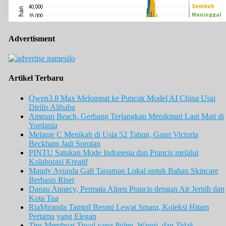
Advertisment
Artikel Terbaru
Qwen3.8 Max Melompat ke Puncak Model AI China Usai
Dirilis Alibaba
Amman Beach, Gerbang Terjangkau Menikmati Laut Mati di
Yordania
Melanie C Menikah di Usia 52 Tahun, Gaun Victoria
Beckham Jadi Sorotan
PINTU Satukan Mode Indonesia dan Prancis melalui
Kolaborasi Kreatif
Maudy Ayunda Gali Tanaman Lokal untuk Bahan Skincare
Berbasis Riset
Danau Annecy, Permata Alpen Prancis dengan Air Jernih dan
Kota Tua
RiaMiranda Tampil Berani Lewat Smara, Koleksi Hitam
Pertama yang Elegan
Tips Membuat Tiwol yang Pulen, Wangi, dan Tidak