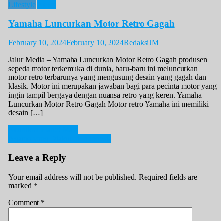
Lifestyle
News
Yamaha Luncurkan Motor Retro Gagah
February 10, 2024
February 10, 2024
RedaksiJM
Jalur Media – Yamaha Luncurkan Motor Retro Gagah produsen
sepeda motor terkemuka di dunia, baru-baru ini meluncurkan
motor retro terbarunya yang mengusung desain yang gagah dan
klasik. Motor ini merupakan jawaban bagi para pecinta motor yang
ingin tampil bergaya dengan nuansa retro yang keren. Yamaha
Luncurkan Motor Retro Gagah Motor retro Yamaha ini memiliki
desain […]
Post
Keunikan Planet Mars
Agama yang Diakui di Indonesia
navigation
Leave a Reply
Your email address will not be published.
Required fields are
marked
*
Comment
*