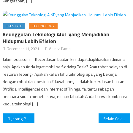
Pangerapan, […]
LIFESTYLE
TECHNOLOGY
Keunggulan Teknologi AIoT yang Menjadikan
Hidupmu Lebih Efisien
December 11, 2021
Adinda Fayani
Jalurmedia.com – Kecerdasan buatan kini dapatdiaplikasikan dimana
saja. Apakah Anda ingat mobil self-driving Tesla? Atau robot pelayan di
restoran Jepang? Apakah kalian tahu teknologi apa yang bekerja
dengan robot dan mesin ini? Jawabannya adalah kecerdasan buatan
(Artificial Intelligence) dan Internet of Things. Ya, tentu sebagian
pembaca sudah menebaknya, namun tahukah Anda bahwa kombinasi
kedua teknologi […]
Post
Jarang Pamer Kemesraan di Sosmed Tanda Hubungan Bahagia, Benarkah?
Selain Coklat, Berikut Rekomendasi Makanan Ketika Merasa Stres
navigation