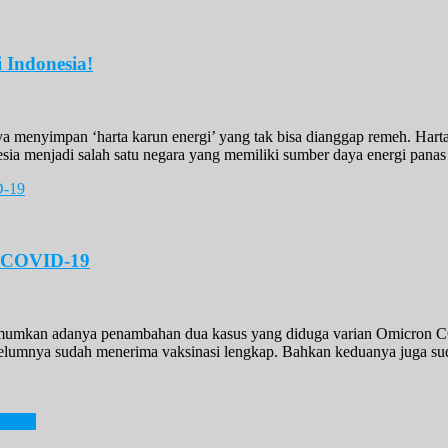
 Indonesia!
ya menyimpan ‘harta karun energi’ yang tak bisa dianggap remeh. Hart
sia menjadi salah satu negara yang memiliki sumber daya energi panas 
n COVID-19
mkan adanya penambahan dua kasus yang diduga varian Omicron COV
umnya sudah menerima vaksinasi lengkap. Bahkan keduanya juga sudah
rkah?