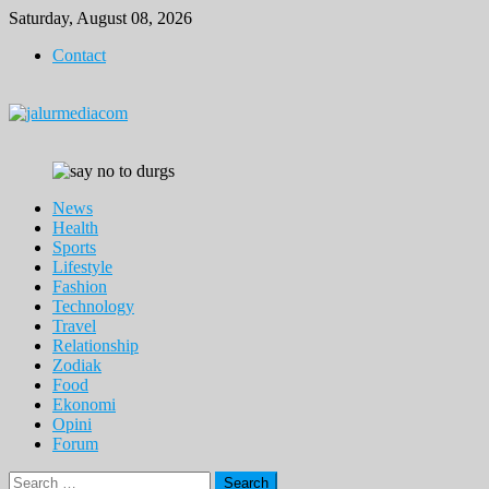
Skip
Saturday, August 08, 2026
to
Contact
content
News
Health
Sports
Lifestyle
Fashion
Technology
Travel
Relationship
Zodiak
Food
Ekonomi
Opini
Forum
Search