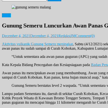
for:
News
Gunung Semeru Luncurkan Awan Panas 
December 4, 2021
December 4, 2021
RedaksiJM
Comment(0)
Aktivitas vulkanik Gunung Semeru meningkat
, Sabtu (4/12/2021) se
awan panas itu sudah sampai di Curah Kobokan, Kabupaten Lumaja
“Untuk sementara ada awan panas guguran (APG) yang sudah 
Kata Kepala Bidang Pencegahan dan Kesiapsiagaan pada
Badan Pen
Awan panas itu menciptakan awan yang membumbung. Awan yang mem
sampai di Curah Kobokan. Kan panas, kena hujan muncul asap,” kat
Gunung Semeru berstatus level 2 waspada. “Untuk sementara w
Lampu padam Sementara itu, daerah di sekitar Curah Kobokan, Keca
Kritik Proyek Wisata di Kawasan Bromo Tengger Semeru, Tempati T
panas guguran itu mencapai hingga 11 kilometer mengarah ke Curah Ko