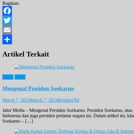
Bagikan:
Facebook
Twitter
Email
Share
Artikel Terkait
News
Opini
Mengenal Presiden Soekarno
March 7, 2024
March 7, 2024
RedaksiJM
Jalur Media – Mengenal Presiden Soekarno. Presiden Soekarno, atau
Indonesia dan juga presiden pertama negara ini. Dalam artikel ini, k
Soekarno – […]