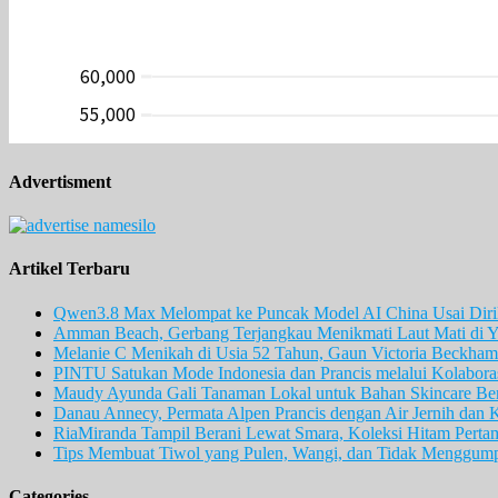
Advertisment
Artikel Terbaru
Qwen3.8 Max Melompat ke Puncak Model AI China Usai Diril
Amman Beach, Gerbang Terjangkau Menikmati Laut Mati di Y
Melanie C Menikah di Usia 52 Tahun, Gaun Victoria Beckham 
PINTU Satukan Mode Indonesia dan Prancis melalui Kolaboras
Maudy Ayunda Gali Tanaman Lokal untuk Bahan Skincare Berb
Danau Annecy, Permata Alpen Prancis dengan Air Jernih dan 
RiaMiranda Tampil Berani Lewat Smara, Koleksi Hitam Perta
Tips Membuat Tiwol yang Pulen, Wangi, dan Tidak Menggum
Categories