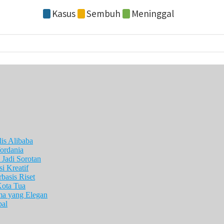
is Alibaba
ordania
Jadi Sorotan
i Kreatif
asis Riset
Kota Tua
ma yang Elegan
pal