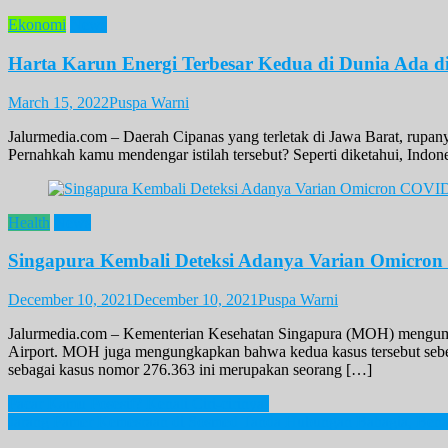
Ekonomi
News
Harta Karun Energi Terbesar Kedua di Dunia Ada di
March 15, 2022
Puspa Warni
Jalurmedia.com – Daerah Cipanas yang terletak di Jawa Barat, rupan
Pernahkah kamu mendengar istilah tersebut? Seperti diketahui, Indone
Health
News
Singapura Kembali Deteksi Adanya Varian Omicro
December 10, 2021
December 10, 2021
Puspa Warni
Jalurmedia.com – Kementerian Kesehatan Singapura (MOH) mengumu
Airport. MOH juga mengungkapkan bahwa kedua kasus tersebut sebel
sebagai kasus nomor 276.363 ini merupakan seorang […]
Post
Pacar Kamu Posesif? Kenali Ciri-cirinya!
Jarang Pamer Kemesraan di Sosmed Tanda Hubungan Bahagia, Bena
navigation