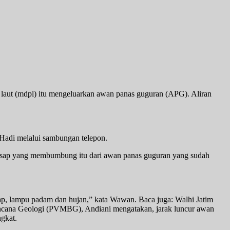
n laut (mdpl) itu mengeluarkan awan panas guguran (APG). Aliran
di melalui sambungan telepon.
sap yang membumbung itu dari awan panas guguran yang sudah
ap, lampu padam dan hujan,” kata Wawan. Baca juga: Walhi Jatim
ncana Geologi (PVMBG), Andiani mengatakan, jarak luncur awan
ngkat.