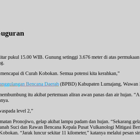
Guguran
kitar pukul 15.00 WIB. Gunung setinggi 3.676 meter di atas permukaa
ng.
mencapai di Curah Kobokan. Semua potensi kita kerahkan,”
anggulangan Bencana Daerah
(BPBD) Kabupaten Lumajang, Wawan Ha
bumbung itu akibat pertemuan aliran awan panas dan air hujan. “A
anya.
aspada level 2,”
matan Pronojiwo, gelap akibat lampu padam dan hujan. “Sekarang gel
anah Suci dan Rawan Bencana Kepala Pusat Vulkanologi Mitigasi Be
bokan. “Jarak luncur sekitar 11 kilometer,” katanya melalui pesan si