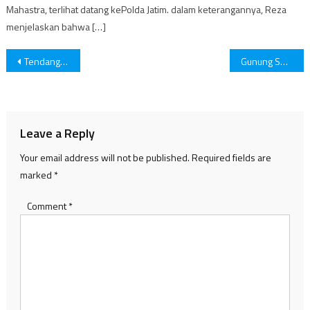
Mahastra, terlihat datang kePolda Jatim. dalam keterangannya, Reza
menjelaskan bahwa […]
Post
Tendang Penonton, Saktiawan Sinaga akan Disidang
Gunung Semeru Luncurkan Awan Panas Guguran
navigation
Leave a Reply
Your email address will not be published.
Required fields are
marked
*
Comment
*