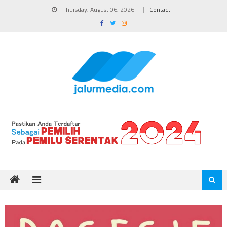
Skip
Thursday, August 06, 2026
Contact
to
content