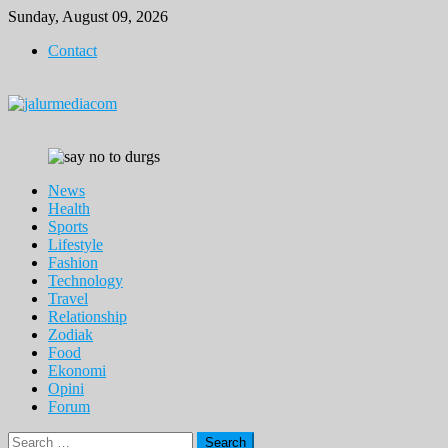
Skip
Sunday, August 09, 2026
to
Contact
content
News
Health
Sports
Lifestyle
Fashion
Technology
Travel
Relationship
Zodiak
Food
Ekonomi
Opini
Forum
Search