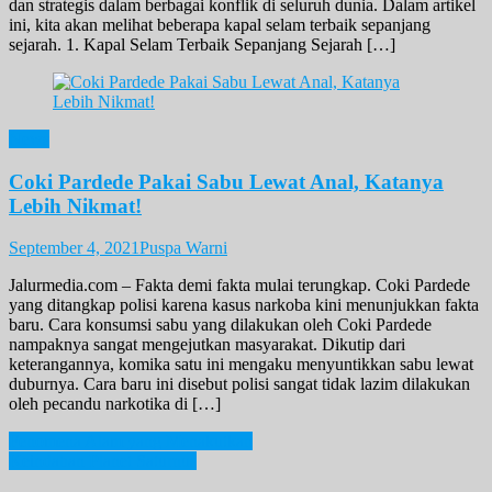
dan strategis dalam berbagai konflik di seluruh dunia. Dalam artikel
ini, kita akan melihat beberapa kapal selam terbaik sepanjang
sejarah. 1. Kapal Selam Terbaik Sepanjang Sejarah […]
News
Coki Pardede Pakai Sabu Lewat Anal, Katanya
Lebih Nikmat!
September 4, 2021
Puspa Warni
Jalurmedia.com – Fakta demi fakta mulai terungkap. Coki Pardede
yang ditangkap polisi karena kasus narkoba kini menunjukkan fakta
baru. Cara konsumsi sabu yang dilakukan oleh Coki Pardede
nampaknya sangat mengejutkan masyarakat. Dikutip dari
keterangannya, komika satu ini mengaku menyuntikkan sabu lewat
duburnya. Cara baru ini disebut polisi sangat tidak lazim dilakukan
oleh pecandu narkotika di […]
Post
Fenomena Alam yang Menakutkan
Keindahan Planet Saturnus
navigation