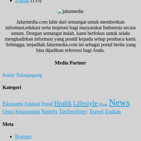
Zodiak
(155)
Jalurmedia.com lahir dari semangat untuk memberikan
informasi,edukasi serta inspirasi bagi masyarakat Indonesia secara
umum. Dengan semangat itulah, kami berfokus untuk selalu
menghadirkan informasi yang positif kepada setiap pembaca kami.
Sehingga, terjadilah Jalurmedia.com ini sebagai portal berita yang
bisa dijadikan referensi bagi Anda.
Media Partner
Radar Tulungagung
Kategori
News
Lifestyle
Health
Ekonomi
Food
Fashion
Music
Sports
Technology
Travel
Zodiak
Opini
Relationship
Meta
Register