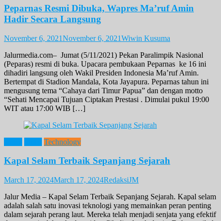
Peparnas Resmi Dibuka, Wapres Ma’ruf Amin
Hadir Secara Langsung
November 6, 2021
November 6, 2021
Wiwin Kusuma
Jalurmedia.com– Jumat (5/11/2021) Pekan Paralimpik Nasional
(Peparas) resmi di buka. Upacara pembukaan Peparnas ke 16 ini
dihadiri langsung oleh Wakil Presiden Indonesia Ma’ruf Amin.
Bertempat di Stadion Mandala, Kota Jayapura. Peparnas tahun ini
mengusung tema “Cahaya dari Timur Papua” dan dengan motto
“Sehati Mencapai Tujuan Ciptakan Prestasi . Dimulai pukul 19:00
WIT atau 17:00 WIB […]
News
Opini
Technology
Kapal Selam Terbaik Sepanjang Sejarah
March 17, 2024
March 17, 2024
RedaksiJM
Jalur Media – Kapal Selam Terbaik Sepanjang Sejarah. Kapal selam
adalah salah satu inovasi teknologi yang memainkan peran penting
dalam sejarah perang laut. Mereka telah menjadi senjata yang efektif