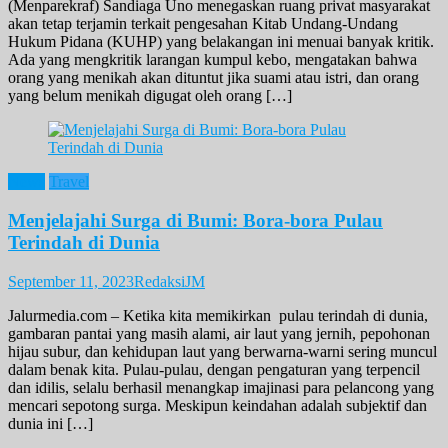
(Menparekraf) Sandiaga Uno menegaskan ruang privat masyarakat
akan tetap terjamin terkait pengesahan Kitab Undang-Undang
Hukum Pidana (KUHP) yang belakangan ini menuai banyak kritik.
Ada yang mengkritik larangan kumpul kebo, mengatakan bahwa
orang yang menikah akan dituntut jika suami atau istri, dan orang
yang belum menikah digugat oleh orang […]
News
Travel
Menjelajahi Surga di Bumi: Bora-bora Pulau
Terindah di Dunia
September 11, 2023
RedaksiJM
Jalurmedia.com – Ketika kita memikirkan pulau terindah di dunia,
gambaran pantai yang masih alami, air laut yang jernih, pepohonan
hijau subur, dan kehidupan laut yang berwarna-warni sering muncul
dalam benak kita. Pulau-pulau, dengan pengaturan yang terpencil
dan idilis, selalu berhasil menangkap imajinasi para pelancong yang
mencari sepotong surga. Meskipun keindahan adalah subjektif dan
dunia ini […]