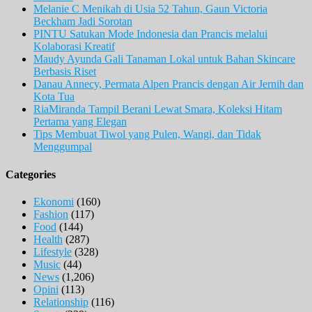
Melanie C Menikah di Usia 52 Tahun, Gaun Victoria
Beckham Jadi Sorotan
PINTU Satukan Mode Indonesia dan Prancis melalui
Kolaborasi Kreatif
Maudy Ayunda Gali Tanaman Lokal untuk Bahan Skincare
Berbasis Riset
Danau Annecy, Permata Alpen Prancis dengan Air Jernih dan
Kota Tua
RiaMiranda Tampil Berani Lewat Smara, Koleksi Hitam
Pertama yang Elegan
Tips Membuat Tiwol yang Pulen, Wangi, dan Tidak
Menggumpal
Categories
Ekonomi
(160)
Fashion
(117)
Food
(144)
Health
(287)
Lifestyle
(328)
Music
(44)
News
(1,206)
Opini
(113)
Relationship
(116)