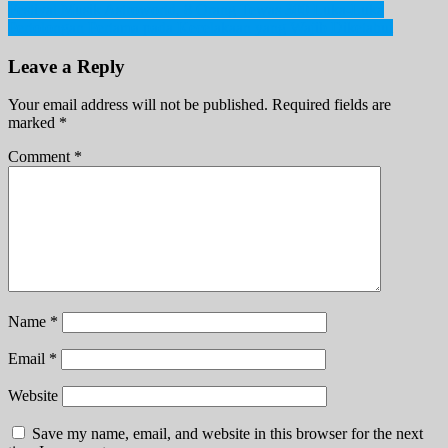
Post
Festival Musik Astroworld, 8 Orang Tewas 300 Luka-Luka
Pertolongan Pertama pada Kecelakaan yang Wajib Diketahui
navigation
Leave a Reply
Your email address will not be published.
Required fields are
marked
*
Comment
*
Name
*
Email
*
Website
Save my name, email, and website in this browser for the next