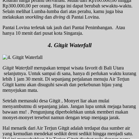
Kisaran harga perahu bervariasi. Mulai dari Rp100.000,00 hingga
Rp300.000,00 per orang. Harga ini dapat berubah sewaktu-waktu.
Selain melihat Lumba-lumba dari atas perahu, kamu juga bisa
melakukan
snorkling
dan
diving
di Pantai Lovina.
Pantai Lovina terletak tak jauh dari Pantai Penimbangan. Atau
hanya 10 menit dari pusat kota Singaraja.
4. Gitgit Waterfall
Gitgit Waterfall
merupakan tempat wisata favorit di Bali Utara
selanjutnya. Untuk sampai di sana, hanya di perlukan waktu kurang
lebih 1 jam 30 menit. Di sepanjang perjalanan menuju Air Terjun
Gitgit kamu akan disuguhi sawah dan perkebunan hijau yang
menyejukan mata.
Setelah memasuki desa Gitgit , Monyet liar akan mulai
menyambutmu di sepanjang jalan. Jangan lupa untuk mejaga barang
bawaan mu! . Pengunjung diperbolehkan untuk memberi makan
monyet-monyet tersebut namun dengan tetap menjaga jarak.
Hal menarik dari Air Terjun Gitgit adalah terdapat dua sumber air
yang kemudian mendekat sedikit demi sedikit hingga menjadi satu.