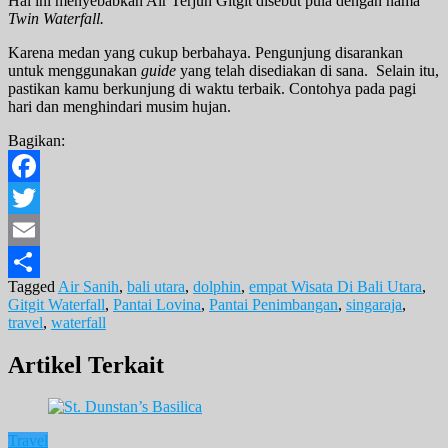
Hal ini menyebabkan Air Terjun Gitgit disebut pula dengan nama
Twin Waterfall.
Karena medan yang cukup berbahaya. Pengunjung disarankan
untuk menggunakan
guide
yang telah disediakan di sana. Selain itu,
pastikan kamu berkunjung di waktu terbaik. Contohya pada pagi
hari dan menghindari musim hujan.
Bagikan:
Facebook
Twitter
Email
Tagged
Air Sanih
,
bali utara
,
dolphin
,
empat Wisata Di Bali Utara
,
Share
Gitgit Waterfall
,
Pantai Lovina
,
Pantai Penimbangan
,
singaraja
,
travel
,
waterfall
Artikel Terkait
Travel