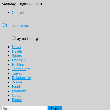
Skip
Saturday, August 08, 2026
to
Contact
content
News
Health
Sports
Lifestyle
Fashion
Technology
Travel
Relationship
Zodiak
Food
Ekonomi
Opini
Forum
Search