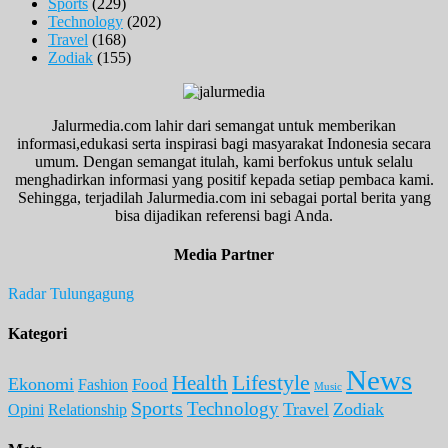
Sports
(229)
Technology
(202)
Travel
(168)
Zodiak
(155)
Jalurmedia.com lahir dari semangat untuk memberikan
informasi,edukasi serta inspirasi bagi masyarakat Indonesia secara
umum. Dengan semangat itulah, kami berfokus untuk selalu
menghadirkan informasi yang positif kepada setiap pembaca kami.
Sehingga, terjadilah Jalurmedia.com ini sebagai portal berita yang
bisa dijadikan referensi bagi Anda.
Media Partner
Radar Tulungagung
Kategori
News
Lifestyle
Health
Ekonomi
Food
Fashion
Music
Sports
Technology
Travel
Zodiak
Opini
Relationship