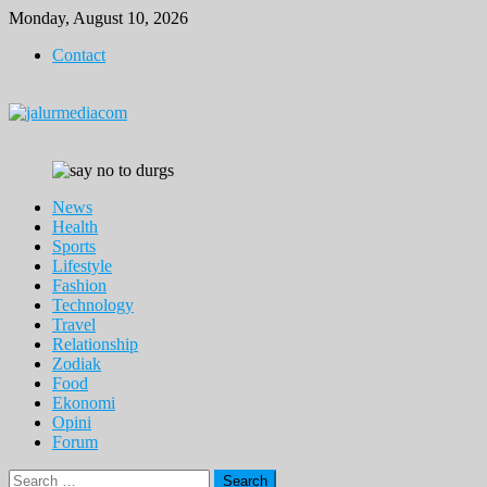
Skip
Monday, August 10, 2026
to
Contact
content
News
Health
Sports
Lifestyle
Fashion
Technology
Travel
Relationship
Zodiak
Food
Ekonomi
Opini
Forum
Search