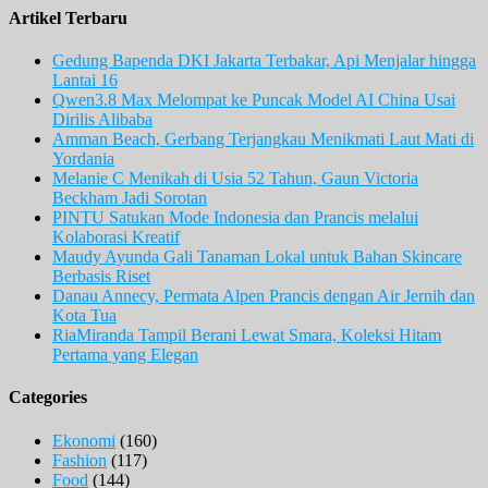
Artikel Terbaru
Gedung Bapenda DKI Jakarta Terbakar, Api Menjalar hingga
Lantai 16
Qwen3.8 Max Melompat ke Puncak Model AI China Usai
Dirilis Alibaba
Amman Beach, Gerbang Terjangkau Menikmati Laut Mati di
Yordania
Melanie C Menikah di Usia 52 Tahun, Gaun Victoria
Beckham Jadi Sorotan
PINTU Satukan Mode Indonesia dan Prancis melalui
Kolaborasi Kreatif
Maudy Ayunda Gali Tanaman Lokal untuk Bahan Skincare
Berbasis Riset
Danau Annecy, Permata Alpen Prancis dengan Air Jernih dan
Kota Tua
RiaMiranda Tampil Berani Lewat Smara, Koleksi Hitam
Pertama yang Elegan
Categories
Ekonomi
(160)
Fashion
(117)
Food
(144)