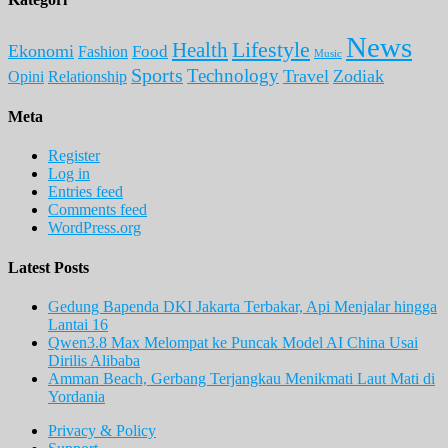
News
Lifestyle
Health
Ekonomi
Food
Fashion
Music
Sports
Technology
Travel
Zodiak
Opini
Relationship
Meta
Register
Log in
Entries feed
Comments feed
WordPress.org
Latest Posts
Gedung Bapenda DKI Jakarta Terbakar, Api Menjalar hingga
Lantai 16
Qwen3.8 Max Melompat ke Puncak Model AI China Usai
Dirilis Alibaba
Amman Beach, Gerbang Terjangkau Menikmati Laut Mati di
Yordania
Privacy & Policy