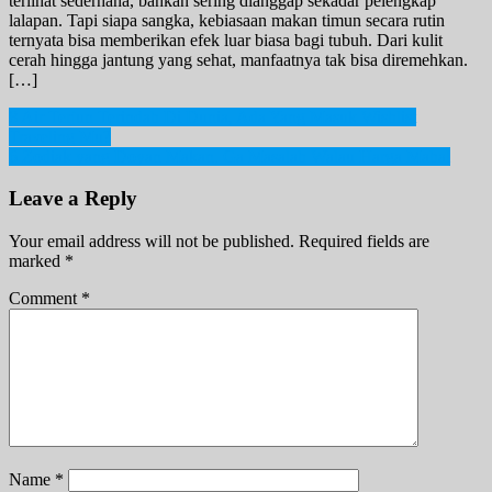
terlihat sederhana, bahkan sering dianggap sekadar pelengkap
lalapan. Tapi siapa sangka, kebiasaan makan timun secara rutin
ternyata bisa memberikan efek luar biasa bagi tubuh. Dari kulit
cerah hingga jantung yang sehat, manfaatnya tak bisa diremehkan.
[…]
Post
8 Air Terjun Terindah Di Dunia, Ada Yang Masuk Wishlist
Traveling Mu?
navigation
6 Zodiak yang Doyan Makan. Ga Masalah Walau Harga Mahal
Leave a Reply
Your email address will not be published.
Required fields are
marked
*
Comment
*
Name
*