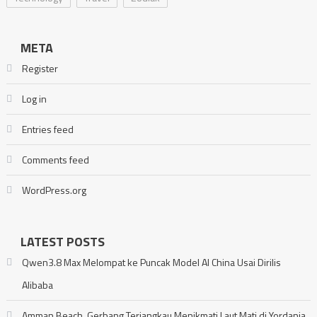
META
Register
Log in
Entries feed
Comments feed
WordPress.org
LATEST POSTS
Qwen3.8 Max Melompat ke Puncak Model AI China Usai Dirilis
Alibaba
Amman Beach, Gerbang Terjangkau Menikmati Laut Mati di Yordania