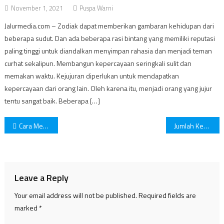
November 1, 2021
Puspa Warni
Jalurmedia.com – Zodiak dapat memberikan gambaran kehidupan dari
beberapa sudut. Dan ada beberapa rasi bintang yang memiliki reputasi
paling tinggi untuk diandalkan menyimpan rahasia dan menjadi teman
curhat sekalipun. Membangun kepercayaan seringkali sulit dan
memakan waktu. Kejujuran diperlukan untuk mendapatkan
kepercayaan dari orang lain. Oleh karena itu, menjadi orang yang jujur
tentu sangat baik. Beberapa […]
Post
Cara Mengukur Berat Badan Ideal dengan BMI. Bagaimana dengan Berat Badanmu?
Jumlah Kematian Akibat Corona di Dunia Tembus 5 Juta!
navigation
Leave a Reply
Your email address will not be published.
Required fields are
marked
*