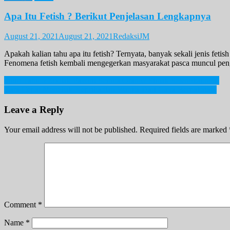
Apa Itu Fetish ? Berikut Penjelasan Lengkapnya
August 21, 2021
August 21, 2021
RedaksiJM
Apakah kalian tahu apa itu fetish? Ternyata, banyak sekali jenis feti
Fenomena fetish kembali mengegerkan masyarakat pasca muncul peng
Post
Ingin Tahu 5 Zodiak Favorit Semua Orang? Simak Selengkapnya!
Cara Cepat Menebak Kepribadian Wanita Dari Gaya Berpakaian.
navigation
Leave a Reply
Your email address will not be published.
Required fields are marked
Comment
*
Name
*