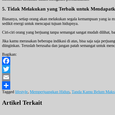
5. Tidak Melakukan yang Terbaik untuk Mendapat
Biasanya, setiap orang akan melakukan segala kemampuan yang ia mi
sedikit energi untuk mencapai tujuan hidupnya.
Ciri-ciri orang yang berjuang tanpa semangat sangat mudah dilihat, 
Jika kamu merasakan beberapa indikasi di atas, bisa saja saja per
diinginkan. Teruslah berusaha dan jangan patah semangat untuk men
Bagikan:
Facebook
Twitter
Email
Tagged
lifestyle
,
Memperjuangkan Hidup
,
Tanda Kamu Belum Maks
Share
Artikel Terkait