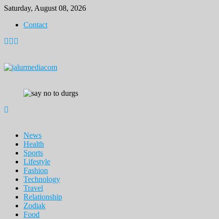
Skip
Saturday, August 08, 2026
to
Contact
content
News
Health
Sports
Lifestyle
Fashion
Technology
Travel
Relationship
Zodiak
Food