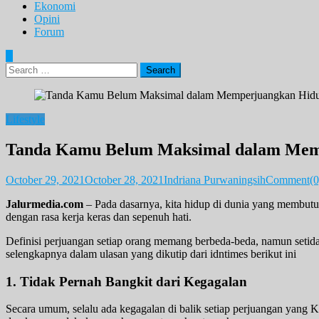
Ekonomi
Opini
Forum
Search
for:
Lifestyle
Tanda Kamu Belum Maksimal dalam Me
October 29, 2021
October 28, 2021
Indriana Purwaningsih
Comment(0
Jalurmedia.com
– Pada dasarnya, kita hidup di dunia yang membut
dengan rasa kerja keras dan sepenuh hati.
Definisi perjuangan setiap orang memang berbeda-beda, namun seti
selengkapnya dalam ulasan yang dikutip dari idntimes berikut ini
1. Tidak Pernah Bangkit dari Kegagalan
Secara umum, selalu ada kegagalan di balik setiap perjuangan yang