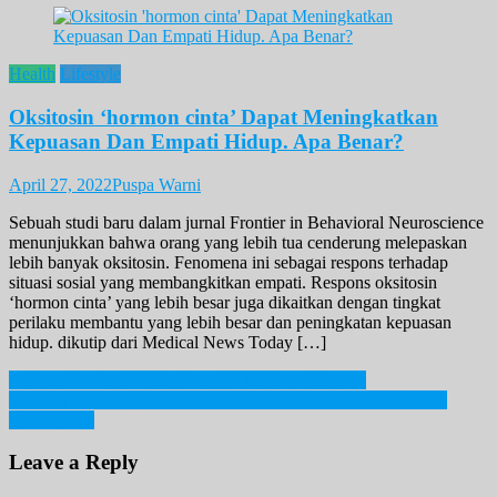
Health
Lifestyle
Oksitosin ‘hormon cinta’ Dapat Meningkatkan
Kepuasan Dan Empati Hidup. Apa Benar?
April 27, 2022
Puspa Warni
Sebuah studi baru dalam jurnal Frontier in Behavioral Neuroscience
menunjukkan bahwa orang yang lebih tua cenderung melepaskan
lebih banyak oksitosin. Fenomena ini sebagai respons terhadap
situasi sosial yang membangkitkan empati. Respons oksitosin
‘hormon cinta’ yang lebih besar juga dikaitkan dengan tingkat
perilaku membantu yang lebih besar dan peningkatan kepuasan
hidup. dikutip dari Medical News Today […]
Post
5 Akun Creator TikTok Yang Wajib Kamu Follow!
5 Kreasi Blooming Food, Cocok Untuk Nemenin Kamu Work
navigation
From Home
Leave a Reply