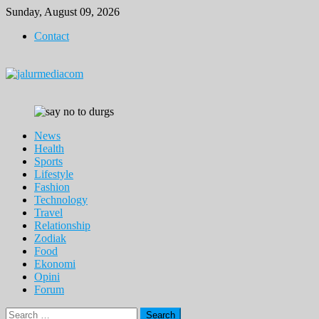
Skip
Sunday, August 09, 2026
to
Contact
content
News
Health
Sports
Lifestyle
Fashion
Technology
Travel
Relationship
Zodiak
Food
Ekonomi
Opini
Forum
Search