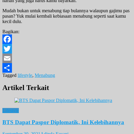
harian yang juga harus kamu bayarkan.
Mudah bukan untuk menabung tiap bulannya walaupun gajimu pas
pasan? Yuk mulai kembali kebiasaan menabung seperti saat kamu
kecil dulu.
Bagikan:
Facebook
Twitter
Email
Tagged
lifestyle
,
Menabung
Share
Artikel Terkait
Lifestyle
BTS Dapat Paspor Diplomatik, Ini Kelebihannya
September 30, 2021
Adinda Fayani