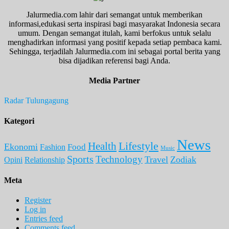
Jalurmedia.com lahir dari semangat untuk memberikan
informasi,edukasi serta inspirasi bagi masyarakat Indonesia secara
umum. Dengan semangat itulah, kami berfokus untuk selalu
menghadirkan informasi yang positif kepada setiap pembaca kami.
Sehingga, terjadilah Jalurmedia.com ini sebagai portal berita yang
bisa dijadikan referensi bagi Anda.
Media Partner
Radar Tulungagung
Kategori
News
Lifestyle
Health
Ekonomi
Food
Fashion
Music
Sports
Technology
Travel
Zodiak
Opini
Relationship
Meta
Register
Log in
Entries feed
Comments feed