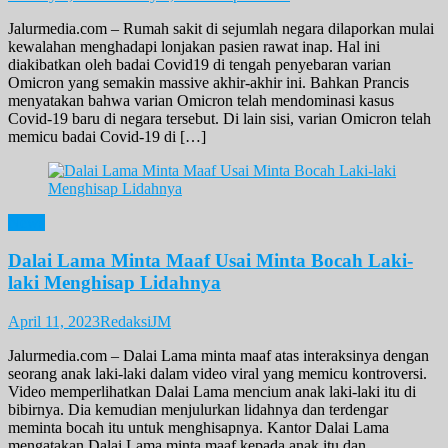
Jalurmedia.com – Rumah sakit di sejumlah negara dilaporkan mulai
kewalahan menghadapi lonjakan pasien rawat inap. Hal ini
diakibatkan oleh badai Covid19 di tengah penyebaran varian
Omicron yang semakin massive akhir-akhir ini. Bahkan Prancis
menyatakan bahwa varian Omicron telah mendominasi kasus
Covid-19 baru di negara tersebut. Di lain sisi, varian Omicron telah
memicu badai Covid-19 di […]
News
Dalai Lama Minta Maaf Usai Minta Bocah Laki-
laki Menghisap Lidahnya
April 11, 2023
RedaksiJM
Jalurmedia.com – Dalai Lama minta maaf atas interaksinya dengan
seorang anak laki-laki dalam video viral yang memicu kontroversi.
Video memperlihatkan Dalai Lama mencium anak laki-laki itu di
bibirnya. Dia kemudian menjulurkan lidahnya dan terdengar
meminta bocah itu untuk menghisapnya. Kantor Dalai Lama
mengatakan,Dalai Lama minta maaf kepada anak itu dan