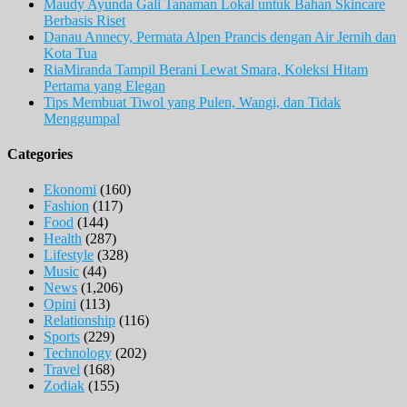
Maudy Ayunda Gali Tanaman Lokal untuk Bahan Skincare
Berbasis Riset
Danau Annecy, Permata Alpen Prancis dengan Air Jernih dan
Kota Tua
RiaMiranda Tampil Berani Lewat Smara, Koleksi Hitam
Pertama yang Elegan
Tips Membuat Tiwol yang Pulen, Wangi, dan Tidak
Menggumpal
Categories
Ekonomi
(160)
Fashion
(117)
Food
(144)
Health
(287)
Lifestyle
(328)
Music
(44)
News
(1,206)
Opini
(113)
Relationship
(116)
Sports
(229)
Technology
(202)
Travel
(168)
Zodiak
(155)