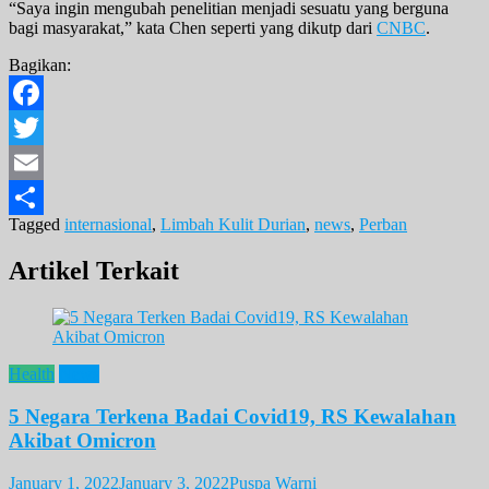
“Saya ingin mengubah penelitian menjadi sesuatu yang berguna
bagi masyarakat,” kata Chen seperti yang dikutp dari
CNBC
.
Bagikan:
Facebook
Twitter
Email
Tagged
internasional
,
Limbah Kulit Durian
,
news
,
Perban
Share
Artikel Terkait
Health
News
5 Negara Terkena Badai Covid19, RS Kewalahan
Akibat Omicron
January 1, 2022
January 3, 2022
Puspa Warni