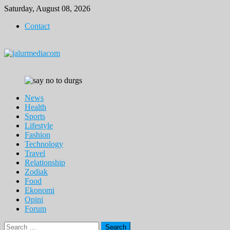
Skip
Saturday, August 08, 2026
to
Contact
content
News
Health
Sports
Lifestyle
Fashion
Technology
Travel
Relationship
Zodiak
Food
Ekonomi
Opini
Forum
Search