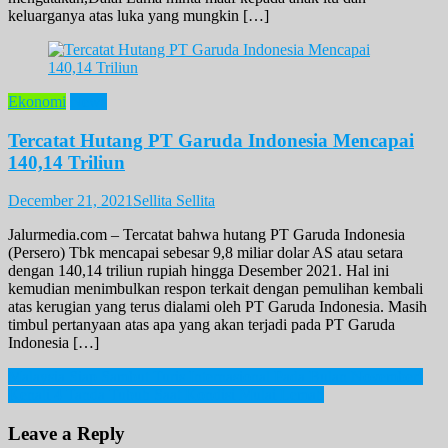
keluarganya atas luka yang mungkin […]
Ekonomi
News
Tercatat Hutang PT Garuda Indonesia Mencapai
140,14 Triliun
December 21, 2021
Sellita Sellita
Jalurmedia.com – Tercatat bahwa hutang PT Garuda Indonesia
(Persero) Tbk mencapai sebesar 9,8 miliar dolar AS atau setara
dengan 140,14 triliun rupiah hingga Desember 2021. Hal ini
kemudian menimbulkan respon terkait dengan pemulihan kembali
atas kerugian yang terus dialami oleh PT Garuda Indonesia. Masih
timbul pertanyaan atas apa yang akan terjadi pada PT Garuda
Indonesia […]
Post
Malaysia Siap Sambut Turis Internasional Pada Bulan November!
Kenali 4 Tanda Tubuh Saat Kondisi Mulai Lemah
navigation
Leave a Reply