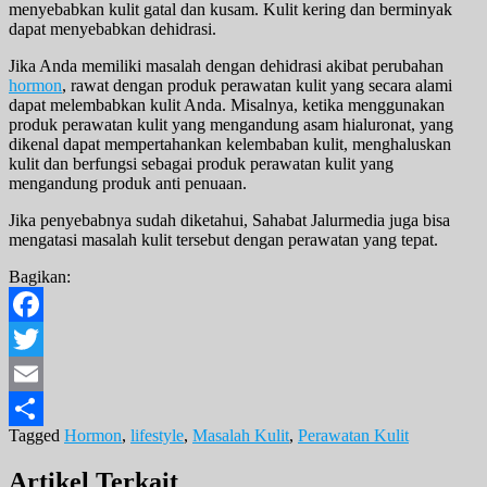
menyebabkan kulit gatal dan kusam. Kulit kering dan berminyak
dapat menyebabkan dehidrasi.
Jika Anda memiliki masalah dengan dehidrasi akibat perubahan
hormon
, rawat dengan produk perawatan kulit yang secara alami
dapat melembabkan kulit Anda. Misalnya, ketika menggunakan
produk perawatan kulit yang mengandung asam hialuronat, yang
dikenal dapat mempertahankan kelembaban kulit, menghaluskan
kulit dan berfungsi sebagai produk perawatan kulit yang
mengandung produk anti penuaan.
Jika penyebabnya sudah diketahui, Sahabat Jalurmedia juga bisa
mengatasi masalah kulit tersebut dengan perawatan yang tepat.
Bagikan:
Facebook
Twitter
Email
Tagged
Hormon
,
lifestyle
,
Masalah Kulit
,
Perawatan Kulit
Share
Artikel Terkait