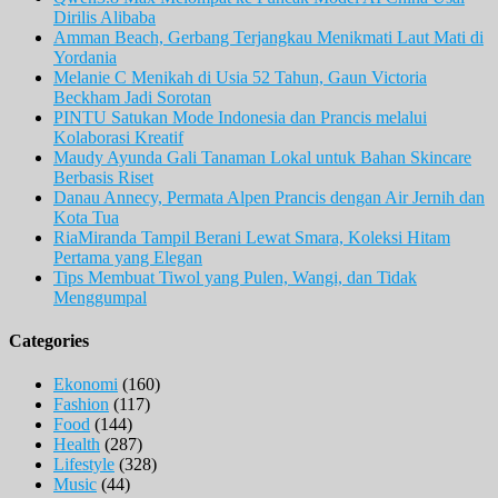
Dirilis Alibaba
Amman Beach, Gerbang Terjangkau Menikmati Laut Mati di
Yordania
Melanie C Menikah di Usia 52 Tahun, Gaun Victoria
Beckham Jadi Sorotan
PINTU Satukan Mode Indonesia dan Prancis melalui
Kolaborasi Kreatif
Maudy Ayunda Gali Tanaman Lokal untuk Bahan Skincare
Berbasis Riset
Danau Annecy, Permata Alpen Prancis dengan Air Jernih dan
Kota Tua
RiaMiranda Tampil Berani Lewat Smara, Koleksi Hitam
Pertama yang Elegan
Tips Membuat Tiwol yang Pulen, Wangi, dan Tidak
Menggumpal
Categories
Ekonomi
(160)
Fashion
(117)
Food
(144)
Health
(287)
Lifestyle
(328)
Music
(44)