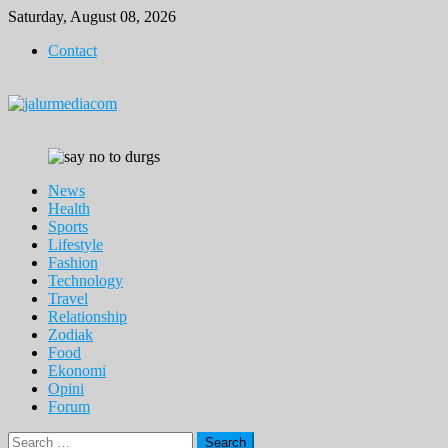
Skip
Saturday, August 08, 2026
to
Contact
content
News
Health
Sports
Lifestyle
Fashion
Technology
Travel
Relationship
Zodiak
Food
Ekonomi
Opini
Forum
Search