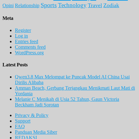
Sports
Technology
Travel
Zodiak
Opini
Relationship
Meta
Register
Log in
Entries feed
Comments feed
WordPress.org
Latest Posts
Qwen3.8 Max Melompat ke Puncak Model AI China Usai
Dirilis Alibaba
Amman Beach, Gerbang Terjangkau Menikmati Laut Mati di
Yordania
Melanie C Menikah di Usia 52 Tahun, Gaun Victoria
Beckham Jadi Sorotan
Privacy & Policy
Support
FAQ
Panduan Media Siber
REDAKSI