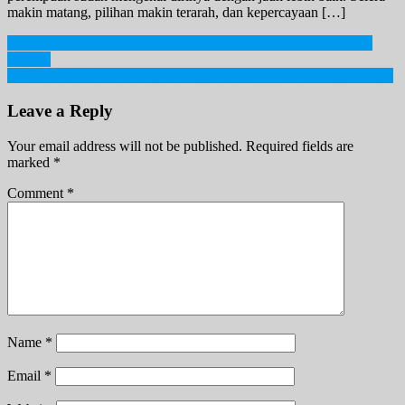
makin matang, pilihan makin terarah, dan kepercayaan […]
Post
Tahukah Kamu Bahwa Parfum Bisa Kadaluwarsa? Ini Dia Ciri-
cirinya!
navigation
Hati-hati! WiFi Gratis Dapat Mengakses Data Pribadi Penggunanya
Leave a Reply
Your email address will not be published.
Required fields are
marked
*
Comment
*
Name
*
Email
*