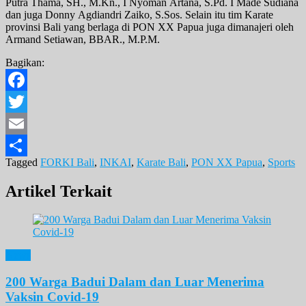
Putra Thama, SH., M.Kn., I Nyoman Artana, S.Pd. I Made Sudiana
dan juga Donny Agdiandri Zaiko, S.Sos. Selain itu tim Karate
provinsi Bali yang berlaga di PON XX Papua juga dimanajeri oleh
Armand Setiawan, BBAR., M.P.M.
Bagikan:
Facebook
Twitter
Email
Tagged
FORKI Bali
,
INKAI
,
Karate Bali
,
PON XX Papua
,
Sports
Share
Artikel Terkait
News
200 Warga Badui Dalam dan Luar Menerima
Vaksin Covid-19