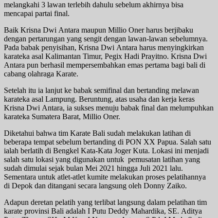
melangkahi 3 lawan terlebih dahulu sebelum akhirnya bisa
mencapai partai final.
Baik Krisna Dwi Antara maupun Millio Oner harus berjibaku
dengan pertarungan yang sengit dengan lawan-lawan sebelumnya.
Pada babak penyisihan, Krisna Dwi Antara harus menyingkirkan
karateka asal Kalimantan Timur, Pegix Hadi Prayitno. Krisna Dwi
Antara pun berhasil mempersembahkan emas pertama bagi bali di
cabang olahraga Karate.
Setelah itu ia lanjut ke babak semifinal dan bertanding melawan
karateka asal Lampung. Beruntung, atas usaha dan kerja keras
Krisna Dwi Antara, ia sukses menuju babak final dan melumpuhkan
karateka Sumatera Barat, Millio Oner.
Diketahui bahwa tim Karate Bali sudah melakukan latihan di
beberapa tempat sebelum bertanding di PON XX Papua. Salah satu
ialah berlatih di Bengkel Kata-Kata Joger Kuta. Lokasi ini menjadi
salah satu lokasi yang digunakan untuk pemusatan latihan yang
sudah dimulai sejak bulan Mei 2021 hingga Juli 2021 lalu.
Sementara untuk atlet-atlet kumite melakukan proses pelatihannya
di Depok dan ditangani secara langsung oleh Donny Zaiko.
Adapun deretan pelatih yang terlibat langsung dalam pelatihan tim
karate provinsi Bali adalah I Putu Deddy Mahardika, SE. Aditya