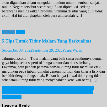
akan digunakan dalam mengolah uranium untuk membuat senjata
nuklir. Negara tersebut secara signifikan diprediksi sedang
berencana meningkatkan produksi uranium di situs yang dulu tidak
aktif. Hal ini diungkapkan oleh para ahli setelah […]
Lifestyle
News
5 Tips Untuk Tidur Malam Yang Berkualitas
September 30, 2022
September 29, 2022
Puspa Warni
Jalurmedia.com – Tidur malam yang baik sama pentingnya dengan
gaya hidup sehat seperti olahraga teratur dan diet seimbang.
Faktanya, para peneliti percaya bahwa kurang tidur memiliki efek
merugikan pada tubuh, dimulai dengan hormon dan kinerja fisik dan
berakhir dengan fungsi otak. Bukan hanya jadwal tidur yang tidak
sehat atau kurang tidur yang menyebabkan kenaikan berat […]
Post
Medali Pertama Untuk Bali di Cabor Karate! Skor Telak 8-0!
Medali Emas Kedua Di Cabor Karate Oleh Cok Istri Agung
navigation
Sanistyarani!
Leave a Reply