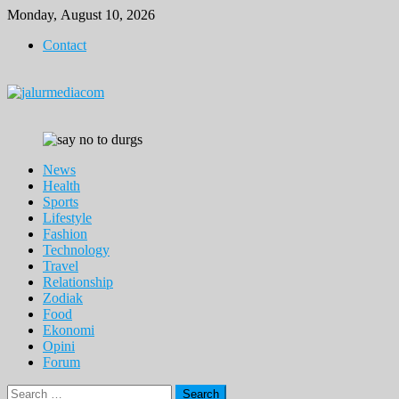
Skip
Monday, August 10, 2026
to
Contact
content
News
Health
Sports
Lifestyle
Fashion
Technology
Travel
Relationship
Zodiak
Food
Ekonomi
Opini
Forum
Search