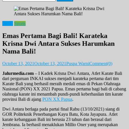
for:
News
Sports
Emas Pertama Bagi Bali! Karateka
Krisna Dwi Antara Sukses Harumkan
Nama Bali!
October 13, 2021
October 13, 2021
Puspa Warni
Comment(0)
Jalurmedia.com
– I Kadek Krisna Dwi Antara, Atlet Karate Bali
dari perguruan INKAI sukses menjadi karateka pertama dari tim
Karate Bali yang berhasil meraih medali emas di Pekan Olahraga
Nasional (PON) XX 2021 Papua. Emas pertama bagi bali di cabang
olahraga karate ini menambah pundi-pundi keberhasilan tim karate
provinsi Bali di ajang
PON XX Papua
.
Dwi Antara berlaga pada partai final Rabu (13/10/2021) siang di
GOR Politeknik Penerbangan Kayu Batu, Kota Jayapura. Atlet
karate kebanggaan Bali ini berusia 23 tahun dan berasal dari
Jembrana. Ia berhasil menaklukan Millio Oner yang merupakan