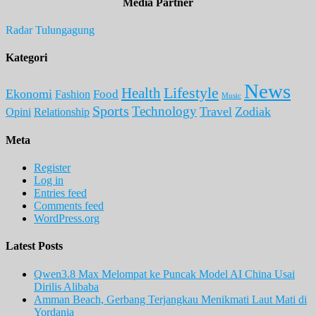
Media Partner
Radar Tulungagung
Kategori
News
Lifestyle
Health
Ekonomi
Food
Fashion
Music
Sports
Technology
Travel
Zodiak
Opini
Relationship
Meta
Register
Log in
Entries feed
Comments feed
WordPress.org
Latest Posts
Qwen3.8 Max Melompat ke Puncak Model AI China Usai
Dirilis Alibaba
Amman Beach, Gerbang Terjangkau Menikmati Laut Mati di
Yordania