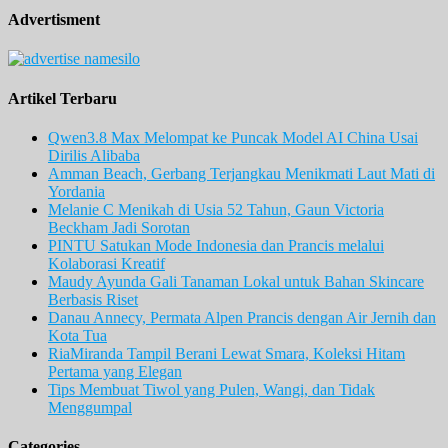
Advertisment
Artikel Terbaru
Qwen3.8 Max Melompat ke Puncak Model AI China Usai
Dirilis Alibaba
Amman Beach, Gerbang Terjangkau Menikmati Laut Mati di
Yordania
Melanie C Menikah di Usia 52 Tahun, Gaun Victoria
Beckham Jadi Sorotan
PINTU Satukan Mode Indonesia dan Prancis melalui
Kolaborasi Kreatif
Maudy Ayunda Gali Tanaman Lokal untuk Bahan Skincare
Berbasis Riset
Danau Annecy, Permata Alpen Prancis dengan Air Jernih dan
Kota Tua
RiaMiranda Tampil Berani Lewat Smara, Koleksi Hitam
Pertama yang Elegan
Tips Membuat Tiwol yang Pulen, Wangi, dan Tidak
Menggumpal
Categories