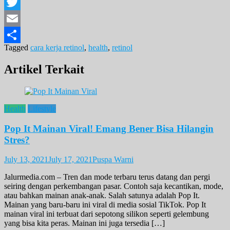
Facebook
Twitter
Email
Tagged
cara kerja retinol
,
health
,
retinol
Share
Artikel Terkait
Health
Lifestyle
Pop It Mainan Viral! Emang Bener Bisa Hilangin
Stres?
July 13, 2021
July 17, 2021
Puspa Warni
Jalurmedia.com – Tren dan mode terbaru terus datang dan pergi
seiring dengan perkembangan pasar. Contoh saja kecantikan, mode,
atau bahkan mainan anak-anak. Salah satunya adalah Pop It.
Mainan yang baru-baru ini viral di media sosial TikTok. Pop It
mainan viral ini terbuat dari sepotong silikon seperti gelembung
yang bisa kita peras. Mainan ini juga tersedia […]