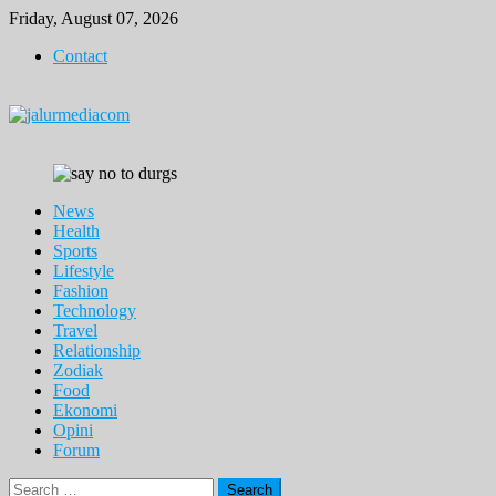
Skip
Friday, August 07, 2026
to
Contact
content
News
Health
Sports
Lifestyle
Fashion
Technology
Travel
Relationship
Zodiak
Food
Ekonomi
Opini
Forum
Search