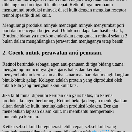
dihilangkan dan diganti lebih cepat. Retinol juga membantu
mengurangi produksi minyak di sel kulit dengan mengikat reseptor
retinol spesifik di sel kulit.
Mengurangi produksi minyak mencegah minyak menyumbat pori-
pori dan mencegah berjerawat. Untuk mendapatkan hasil terbaik,
Bordone biasanya merekomendasikan penggunaan retinol selama 3
bulan dalam menghilangkan jerawat dan menjaganya tetap bersih.
2. Cocok untuk perawatan anti penuaan.
Retinol bertindak sebagai agen anti-penuaan di tiga bidang utama:
mengurangi munculnya garis-garis halus dan kerutan,
menyembuhkan kerusakan akibat sinar matahari dan menghilangkan
bintik-bintik gelap. Kolagen adalah protein yang diproduksi oleh
tubuh kita yang menghaluskan kulit kita.
Jika kulit mulai dipenuhi kerutan dan garis halus, itu karena
produksi kolagen berkurang. Retinol bekerja dengan meningkatkan
aliran darah ke kulit, meningkatkan produksi kolagen. Dengan
menebalkan lapisan dalam kulit, ini membantu memperbaiki
munculnya kerutan.
Ketika sel-sel kulit beregenerasi lebih cepat, sel-sel kulit yang
berubah warna dilepaskan, menghilangkan efek
sinar UV
. Namun,