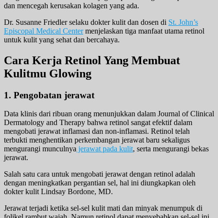
dan mencegah kerusakan kolagen yang ada.
Dr. Susanne Friedler selaku dokter kulit dan dosen di
St. John’s
Episcopal Medical Center
menjelaskan tiga manfaat utama retinol
untuk kulit yang sehat dan bercahaya.
Cara Kerja Retinol Yang Membuat
Kulitmu Glowing
1. Pengobatan jerawat
Data klinis dari ribuan orang menunjukkan dalam Journal of Clinical
Dermatology and Therapy bahwa retinol sangat efektif dalam
mengobati jerawat inflamasi dan non-inflamasi. Retinol telah
terbukti menghentikan perkembangan jerawat baru sekaligus
mengurangi munculnya
jerawat pada kulit
, serta mengurangi bekas
jerawat.
Salah satu cara untuk mengobati jerawat dengan retinol adalah
dengan meningkatkan pergantian sel, hal ini diungkapkan oleh
dokter kulit Lindsay Bordone, MD.
Jerawat terjadi ketika sel-sel kulit mati dan minyak menumpuk di
folikel rambut wajah. Namun retinol dapat menyebabkan sel-sel ini