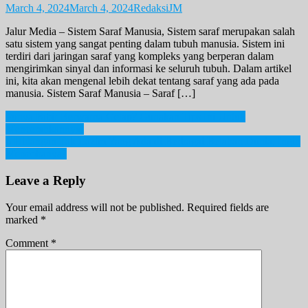
March 4, 2024
March 4, 2024
RedaksiJM
Jalur Media – Sistem Saraf Manusia, Sistem saraf merupakan salah
satu sistem yang sangat penting dalam tubuh manusia. Sistem ini
terdiri dari jaringan saraf yang kompleks yang berperan dalam
mengirimkan sinyal dan informasi ke seluruh tubuh. Dalam artikel
ini, kita akan mengenal lebih dekat tentang saraf yang ada pada
manusia. Sistem Saraf Manusia – Saraf […]
Post
Punya Bibir Berwarna Gelap? Gunakan Tips Ini Untuk
Mencerahkannya!
navigation
6 Hidangan Tak Lazim Yang Ada di Berbagai Belahan Dunia, Ingin
Mencobanya?
Leave a Reply
Your email address will not be published.
Required fields are
marked
*
Comment
*