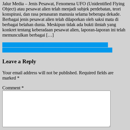
Jalur Media – Jenis Pesawat, Fenomena UFO (Unidentified Flying
Object) atau pesawat alien telah menjadi subjek perdebatan, teori
konspirasi, dan rasa penasaran manusia selama beberapa dekade.
Berbagai jenis pesawat alien telah dilaporkan oleh saksi mata di
berbagai belahan dunia. Meskipun tidak ada bukti ilmiah yang
konkret tentang keberadaan pesawat alien, laporan-laporan ini telah
memunculkan berbagai […]
Post
6 Negara Asia Sebagai Produsen Beras Terbesar di Dunia
Tahun 1864, Stasiun Kereta Api Pertama Hadir di Indonesia
navigation
Leave a Reply
Your email address will not be published.
Required fields are
marked
*
Comment
*