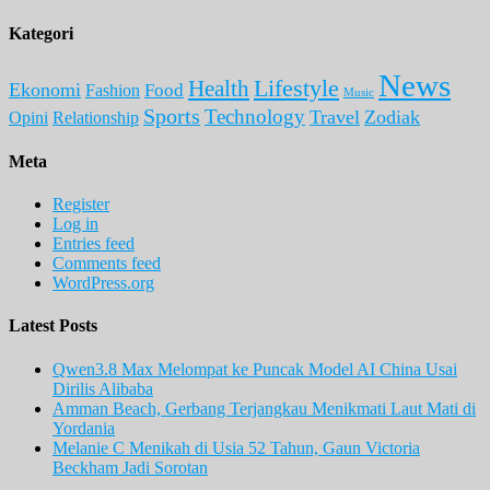
Kategori
News
Lifestyle
Health
Ekonomi
Food
Fashion
Music
Sports
Technology
Travel
Zodiak
Opini
Relationship
Meta
Register
Log in
Entries feed
Comments feed
WordPress.org
Latest Posts
Qwen3.8 Max Melompat ke Puncak Model AI China Usai
Dirilis Alibaba
Amman Beach, Gerbang Terjangkau Menikmati Laut Mati di
Yordania
Melanie C Menikah di Usia 52 Tahun, Gaun Victoria
Beckham Jadi Sorotan