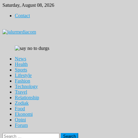
Skip
Saturday, August 08, 2026
to
Contact
content
News
Health
Sports
Lifestyle
Fashion
Technology
Travel
Relationship
Zodiak
Food
Ekonomi
Opini
Forum
Search