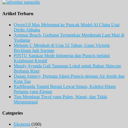
Artikel Terbaru
Qwen3.8 Max Melompat ke Puncak Model AI China Usai
Dirilis Alibaba
Amman Beach, Gerbang Terjangkau Menikmati Laut Mati di
Yordania
Melanie C Menikah di Usia 52 Tahun, Gaun Victoria
Beckham Jadi Sorotan
PINTU Satukan Mode Indonesia dan Prancis melalui
Kolaborasi Kreatif
Maudy Ayunda Gali Tanaman Lokal untuk Bahan Skincare
Berbasis Riset
Danau Annecy, Permata Alpen Prancis dengan Air Jernih dan
Kota Tua
RiaMiranda Tampil Berani Lewat Smara, Koleksi Hitam
Pertama yang Elegan
Tips Membuat Tiwol yang Pulen, Wangi, dan Tidak
Menggumpal
Categories
Ekonomi
(160)