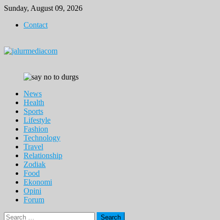
Skip
Sunday, August 09, 2026
to
Contact
content
News
Health
Sports
Lifestyle
Fashion
Technology
Travel
Relationship
Zodiak
Food
Ekonomi
Opini
Forum
Search