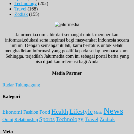
Technology
(202)
Travel
(168)
Zodiak
(155)
Jalurmedia.com lahir dari semangat untuk memberikan
informasi,edukasi serta inspirasi bagi masyarakat Indonesia secara
umum. Dengan semangat itulah, kami berfokus untuk selalu
menghadirkan informasi yang positif kepada setiap pembaca kami.
Sehingga, terjadilah Jalurmedia.com ini sebagai portal berita yang
bisa dijadikan referensi bagi Anda.
Media Partner
Radar Tulungagung
Kategori
News
Lifestyle
Health
Ekonomi
Food
Fashion
Music
Sports
Technology
Travel
Zodiak
Opini
Relationship
Meta