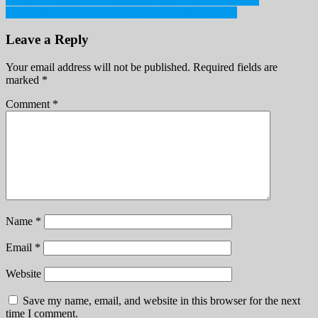
Post
Susah Akur Dengan Saudara Ipar? Ini Dia Tipsnya!
navigation
Leave a Reply
Your email address will not be published.
Required fields are
marked
*
Comment
*
Name
*
Email
*
Website
Save my name, email, and website in this browser for the next
time I comment.