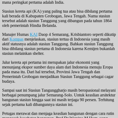
mana peringkat pertama adalah India.
Stasiun kereta api (KA) yang paling tua atau bisa dibilang pertama
kali berada di Kabupaten Grobogan, Jawa Tengah. Nama stasiun
tersebut adalah stasiun Tanggung yang dibangun pada tahun 1864
oleh pemerintah Hindia Belanda.
Manajer Humas
KAI
Daop 4 Semarang, Krisbiantoro seperti dikutip
dari
Kompas
menjelaskan, stasiun tertua di Indonesia yang masih
aktif statusnya adalah stasiun Tanggung. Bahkan stasiun Tanggung
bisa dibilang stasiun pertama di Indonesia karena Kemijen bukanlah
stasiun melainkan shelter.
Jalur kereta api pertama ini merupakan jalur ekonomi yang
menunjang ekspor sumber daya alam dari Indonesia menuju Eropa
pada masa itu. Dari hal tersebut, Provinsi Jawa Tengah dan
Pemerintah Grobogan menjadikan Stasiun Tanggung sebagai cagar
budaya.
Sampai saat ini Stasiun Tangunggharjo masih beropasional melayani
berbagai penumpang jalur Semarang-Solo. Untuk keaslian arsitektur
bangunan stasiun hingga saat ini masih terjaga 90 persen. Terhitung
sejak pertama kali dibangunnya stasiun ini.
Petugas merawat dan menjaga keaslian bangunan dengan cara rutin