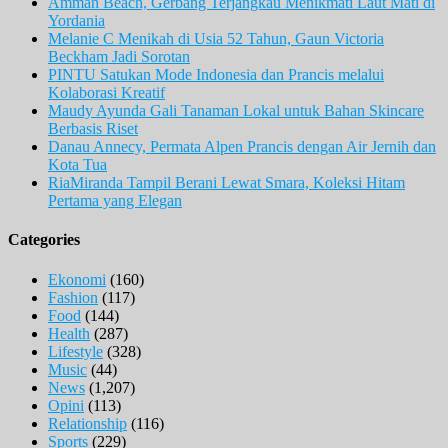
Amman Beach, Gerbang Terjangkau Menikmati Laut Mati di
Yordania
Melanie C Menikah di Usia 52 Tahun, Gaun Victoria
Beckham Jadi Sorotan
PINTU Satukan Mode Indonesia dan Prancis melalui
Kolaborasi Kreatif
Maudy Ayunda Gali Tanaman Lokal untuk Bahan Skincare
Berbasis Riset
Danau Annecy, Permata Alpen Prancis dengan Air Jernih dan
Kota Tua
RiaMiranda Tampil Berani Lewat Smara, Koleksi Hitam
Pertama yang Elegan
Categories
Ekonomi
(160)
Fashion
(117)
Food
(144)
Health
(287)
Lifestyle
(328)
Music
(44)
News
(1,207)
Opini
(113)
Relationship
(116)
Sports
(229)