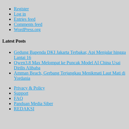
Register
Log in
Entries feed
Comments feed
WordPress.org
Latest Posts
Gedung Bapenda DKI Jakarta Terbakar, Api Menjalar hingga
Lantai 16
Qwen3.8 Max Melompat ke Puncak Model AI China Usai
Dirilis Alibaba
Amman Beach, Gerbang Terjangkau Menikmati Laut Mati di
Yordania
Privacy & Policy
Support
FAQ
Panduan Media Siber
REDAKSI