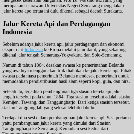
mengecek kesehatan bangunan. Prof Dr Warsino M.Hum. yang
merupakan sejarawan Universitas Negeri Semarang mengatakan
jalur kereta apo tertua ini dulu dikenal sebagai daerah Surakarta.
Jalur Kereta Api dan Perdagangan
Indonesia
Sebelum adanya jalur kereta api, jalur perdagangan dan ekonomi
ekspor dari
Indonesia
ke Eropa melalui jalur darat, yang sekarang
dikenal jalur tengah Semarang-Yogyakarta dan Solo-Semarang.
Namun di tahun 1864, desakan swasta ke pemerintahan Belanda
yang awalnya menggunakan truk dialihkan ke jalur kereta api. Pihak
swasta pada masa pemerintah Belanda mendesak pemerintah untuk
memudahkan pendistribusian hasil alam seperti kopi, gula, dan nira.
Setelah itu, terjadilah pembangunan tiga stasiun kereta api jalur
tengah tersebut pada tahun 1864. Tiga stasiun tersebut adalah stasiun
Kemijen, Tawang, dan Tanggungharjo. Dari ketiga stasiun tersebut,
stasiun Tanggung lah yang selesai telebih dahulu.
Terdapat dua sesi dalam pembangunan jalur kereta api. Sesi pertama
yaitu pembangunan jalur kereta yang dimulai dari Stasiun
Tanggungharjo ke Semarang. Kemudian sesi kedua dari
Tanggungharjo sampai Surakarta.