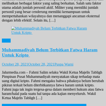
melibatkan berbagai faktor yang saling berkaitan. Salah satu faktor
utama adalah jumlah personil aktif. Militer yang memiliki jumlah
personil yang besar cenderung memiliki kemampuan untuk
mempertahankan wilayahnya dan menanggapi ancaman eksternal
dengan lebih efektif. Selain itu, […]
News
Muhammadiyah Belum Terbitkan Fatwa Haram
Untuk Kripto
October 28, 2021
October 28, 2021
Puspa Warni
Jalurmedia.com – Fahmi Salim selaku Wakil Ketua Majelis Tabligh
Pimpinan Pusat Muhammadiyah menyatakan sikap terhadap mata
uang digital kripto. Fahmi mengaku bahwa pihaknya belum berubah
pikiran terkait belum diterbitkannya fatwa haram untuk kripto.
Fahmi juga tak ingin tergesa-gesa dalam memberi hukum atau fatwa
haram/halal pada suatu hal tanpa ada kajian menyeluruh. Wakil
Ketua Majelis Tabligh […]
Sudah Tercapaikan Kemakmuran bagi Petani Indonesia?