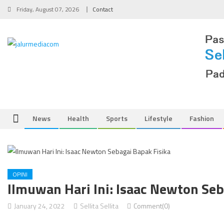
Skip
Friday, August 07, 2026
Contact
to
content
News
Health
Sports
Lifestyle
Fashion
OPINI
Ilmuwan Hari Ini: Isaac Newton Seb
January 24, 2022
Sellita Sellita
Comment(0)