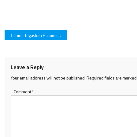
Post
China Tegaskan Hukuman Mati Bagi Koruptor
navigation
Leave a Reply
Your email address will not be published.
Required fields are marke
Comment
*