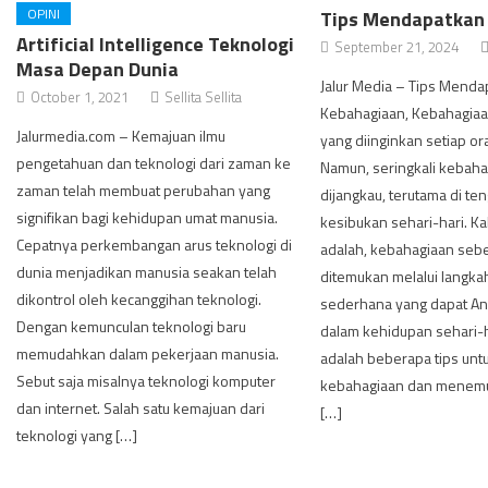
OPINI
Tips Mendapatkan
Artificial Intelligence Teknologi
September 21, 2024
Masa Depan Dunia
Jalur Media – Tips Menda
October 1, 2021
Sellita Sellita
Kebahagiaan, Kebahagiaan
Jalurmedia.com – Kemajuan ilmu
yang diinginkan setiap or
pengetahuan dan teknologi dari zaman ke
Namun, seringkali kebahag
zaman telah membuat perubahan yang
dijangkau, terutama di t
signifikan bagi kehidupan umat manusia.
kesibukan sehari-hari. K
Cepatnya perkembangan arus teknologi di
adalah, kebahagiaan seb
dunia menjadikan manusia seakan telah
ditemukan melalui langka
dikontrol oleh kecanggihan teknologi.
sederhana yang dapat An
Dengan kemunculan teknologi baru
dalam kehidupan sehari-ha
memudahkan dalam pekerjaan manusia.
adalah beberapa tips un
Sebut saja misalnya teknologi komputer
kebahagiaan dan menem
dan internet. Salah satu kemajuan dari
[…]
teknologi yang […]