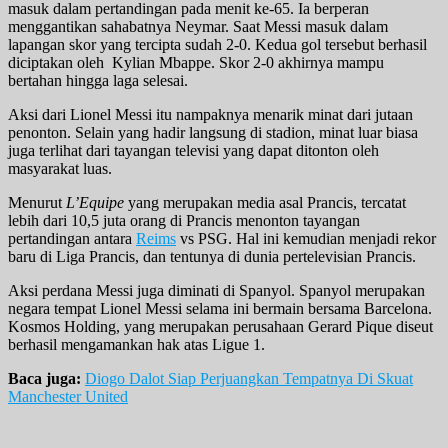
masuk dalam pertandingan pada menit ke-65. Ia berperan
menggantikan sahabatnya Neymar. Saat Messi masuk dalam
lapangan skor yang tercipta sudah 2-0. Kedua gol tersebut berhasil
diciptakan oleh Kylian Mbappe. Skor 2-0 akhirnya mampu
bertahan hingga laga selesai.
Aksi dari Lionel Messi itu nampaknya menarik minat dari jutaan
penonton. Selain yang hadir langsung di stadion, minat luar biasa
juga terlihat dari tayangan televisi yang dapat ditonton oleh
masyarakat luas.
Menurut
L’Equipe
yang merupakan media asal Prancis, tercatat
lebih dari 10,5 juta orang di Prancis menonton tayangan
pertandingan antara
Reims
vs PSG. Hal ini kemudian menjadi rekor
baru di Liga Prancis, dan tentunya di dunia pertelevisian Prancis.
Aksi perdana Messi juga diminati di Spanyol. Spanyol merupakan
negara tempat Lionel Messi selama ini bermain bersama Barcelona.
Kosmos Holding, yang merupakan perusahaan Gerard Pique diseut
berhasil mengamankan hak atas Ligue 1.
Baca juga:
Diogo Dalot Siap Perjuangkan Tempatnya Di Skuat
Manchester United