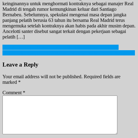
keinginannya untuk menghormati kontraknya sebagai manajer Real
Madrid di tengah rumor kemungkinan keluar dari Santiago
Bernabeu. Sebelumnya, spekulasi mengenai masa depan jangka
panjang pelatih berusia 63 tahun itu bersama Real Madrid terus
mengemuka setelah kontraknya akan habis pada akhir musim depan.
Ancelotti santer disebut sangat terkait dengan pekerjaan sebagai
pelatih […]
Post
Meminum Kopi Bagus Untuk Otak, Tapi Hindari 3 Hal Ini!
PPKM Diperpanjang 30 Agustus, Bioskop Belum Boleh Beroperasi
navigation
Leave a Reply
Your email address will not be published.
Required fields are
marked
*
Comment
*