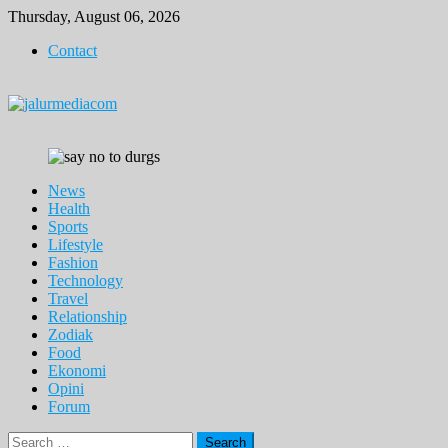
Skip
Thursday, August 06, 2026
to
Contact
content
News
Health
Sports
Lifestyle
Fashion
Technology
Travel
Relationship
Zodiak
Food
Ekonomi
Opini
Forum
Search