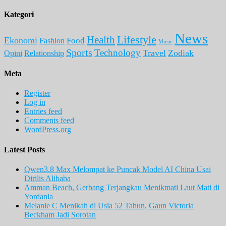
Kategori
News
Lifestyle
Health
Ekonomi
Food
Fashion
Music
Sports
Technology
Travel
Zodiak
Opini
Relationship
Meta
Register
Log in
Entries feed
Comments feed
WordPress.org
Latest Posts
Qwen3.8 Max Melompat ke Puncak Model AI China Usai
Dirilis Alibaba
Amman Beach, Gerbang Terjangkau Menikmati Laut Mati di
Yordania
Melanie C Menikah di Usia 52 Tahun, Gaun Victoria
Beckham Jadi Sorotan