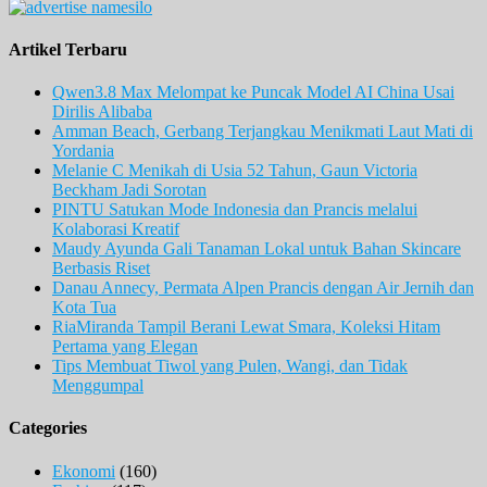
Artikel Terbaru
Qwen3.8 Max Melompat ke Puncak Model AI China Usai
Dirilis Alibaba
Amman Beach, Gerbang Terjangkau Menikmati Laut Mati di
Yordania
Melanie C Menikah di Usia 52 Tahun, Gaun Victoria
Beckham Jadi Sorotan
PINTU Satukan Mode Indonesia dan Prancis melalui
Kolaborasi Kreatif
Maudy Ayunda Gali Tanaman Lokal untuk Bahan Skincare
Berbasis Riset
Danau Annecy, Permata Alpen Prancis dengan Air Jernih dan
Kota Tua
RiaMiranda Tampil Berani Lewat Smara, Koleksi Hitam
Pertama yang Elegan
Tips Membuat Tiwol yang Pulen, Wangi, dan Tidak
Menggumpal
Categories
Ekonomi
(160)