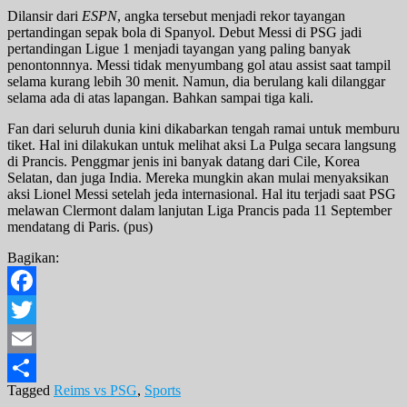
Dilansir dari
ESPN
, angka tersebut menjadi rekor tayangan
pertandingan sepak bola di Spanyol. Debut Messi di PSG jadi
pertandingan Ligue 1 menjadi tayangan yang paling banyak
penontonnnya. Messi tidak menyumbang gol atau assist saat tampil
selama kurang lebih 30 menit. Namun, dia berulang kali dilanggar
selama ada di atas lapangan. Bahkan sampai tiga kali.
Fan dari seluruh dunia kini dikabarkan tengah ramai untuk memburu
tiket. Hal ini dilakukan untuk melihat aksi La Pulga secara langsung
di Prancis. Penggmar jenis ini banyak datang dari Cile, Korea
Selatan, dan juga India. Mereka mungkin akan mulai menyaksikan
aksi Lionel Messi setelah jeda internasional. Hal itu terjadi saat PSG
melawan Clermont dalam lanjutan Liga Prancis pada 11 September
mendatang di Paris. (pus)
Bagikan:
Facebook
Twitter
Email
Tagged
Reims vs PSG
,
Sports
Share