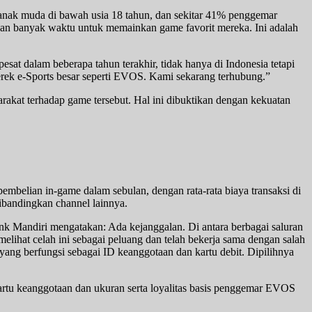
anak muda di bawah usia 18 tahun, dan sekitar 41% penggemar
kan banyak waktu untuk memainkan game favorit mereka. Ini adalah
esat dalam beberapa tahun terakhir, tidak hanya di Indonesia tetapi
erek e-Sports besar seperti EVOS. Kami sekarang terhubung.”
rakat terhadap game tersebut. Hal ini dibuktikan dengan kekuatan
mbelian in-game dalam sebulan, dengan rata-rata biaya transaksi di
dibandingkan channel lainnya.
nk Mandiri mengatakan: Ada kejanggalan. Di antara berbagai saluran
melihat celah ini sebagai peluang dan telah bekerja sama dengan salah
ang berfungsi sebagai ID keanggotaan dan kartu debit. Dipilihnya
rtu keanggotaan dan ukuran serta loyalitas basis penggemar EVOS