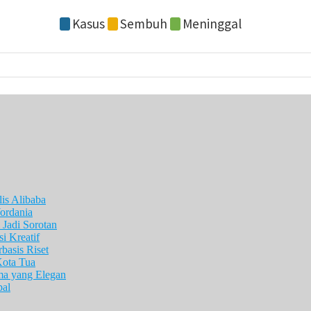
is Alibaba
ordania
Jadi Sorotan
i Kreatif
asis Riset
Kota Tua
ma yang Elegan
pal