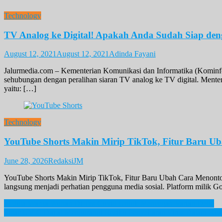
Technology
TV Analog ke Digital! Apakah Anda Sudah Siap den
August 12, 2021
August 12, 2021
Adinda Fayani
Jalurmedia.com – Kementerian Komunikasi dan Informatika (Kominfo)
sehubungan dengan peralihan siaran TV analog ke TV digital. Ment
yaitu: […]
Technology
YouTube Shorts Makin Mirip TikTok, Fitur Baru U
June 28, 2026
RedaksiJM
YouTube Shorts Makin Mirip TikTok, Fitur Baru Ubah Cara Menonto
langsung menjadi perhatian pengguna media sosial. Platform milik Goo
Post
11 Juta Warga Wuhan Di Tes Covid Untuk Mencegah Varian Delta
Sinar UV-C Dapat Mengurangi Resiko Penyebaran Virus Dalam Ru
navigation