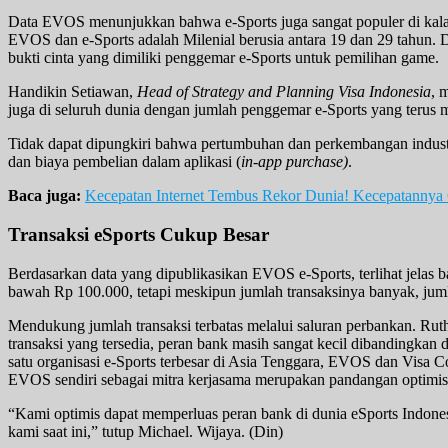
Data EVOS menunjukkan bahwa e-Sports juga sangat populer di ka
EVOS dan e-Sports adalah Milenial berusia antara 19 dan 29 tahun.
bukti cinta yang dimiliki penggemar e-Sports untuk pemilihan game.
Handikin Setiawan,
Head of Strategy and Planning Visa Indonesia
, 
juga di seluruh dunia dengan jumlah penggemar e-Sports yang terus
Tidak dapat dipungkiri bahwa pertumbuhan dan perkembangan industri 
dan biaya pembelian dalam aplikasi (
in-app purchase)
.
Baca juga:
Kecepatan Internet Tembus Rekor Dunia! Kecepatannya
Transaksi eSports Cukup Besar
Berdasarkan data yang dipublikasikan EVOS e-Sports, terlihat jelas 
bawah Rp 100.000, tetapi meskipun jumlah transaksinya banyak, jumla
Mendukung jumlah transaksi terbatas melalui saluran perbankan. Rut
transaksi yang tersedia, peran bank masih sangat kecil dibandingkan d
satu organisasi e-Sports terbesar di Asia Tenggara, EVOS dan Visa 
EVOS sendiri sebagai mitra kerjasama merupakan pandangan optimist
“Kami optimis dapat memperluas peran bank di dunia eSports Indone
kami saat ini,” tutup Michael. Wijaya. (Din)