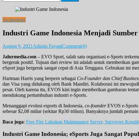
for:
Technology
Industri Game Indonesia Menjadi Sumber
August 9, 2021
Adinda Fayani
Comment(0)
Jalurmedia.com
– EVO Sport, salah satu organisasi e-Sports terkem
bergerak positif. Tujuan dari review ini adalah untuk memberikan g
eSport juga bergerak sangat cepat di Asia Tenggara. Gebrakan ini m
Hartman Harris yang berpern sebagai
Co-Founder dan Chief Busines
dan Visa yang didukung oleh Bank Mandiri. Kolaborasi ini mewujud
pesat. Oleh karena itu, EVOS kini ingin memberikan gambaran tentan
mendukung pertumbuhan industri e-Sports.
Menanggapi evolusi esports di Indonesia,
co-founder
EVOS e-Sports d
sebesar $2,08 miliar (sekitar Rp30 triliun). Banyaknya jumlah pemain
Baca juga
:
Free Fire Lakukan Maintanance Server, Survivors Kesuli
Industri Game Indonesia; eSports Juga Sangat Pop