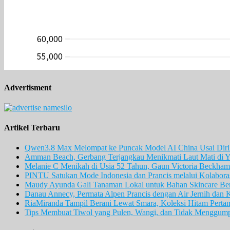
Advertisment
Artikel Terbaru
Qwen3.8 Max Melompat ke Puncak Model AI China Usai Diril
Amman Beach, Gerbang Terjangkau Menikmati Laut Mati di Y
Melanie C Menikah di Usia 52 Tahun, Gaun Victoria Beckham 
PINTU Satukan Mode Indonesia dan Prancis melalui Kolaboras
Maudy Ayunda Gali Tanaman Lokal untuk Bahan Skincare Berb
Danau Annecy, Permata Alpen Prancis dengan Air Jernih dan 
RiaMiranda Tampil Berani Lewat Smara, Koleksi Hitam Perta
Tips Membuat Tiwol yang Pulen, Wangi, dan Tidak Menggum