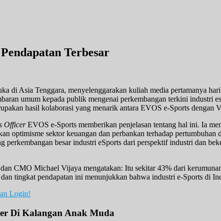
 Pendapatan Terbesar
uka di Asia Tenggara, menyelenggarakan kuliah media pertamanya hari 
ambaran umum kepada publik mengenai perkembangan terkini industri e
erupakan hasil kolaborasi yang menarik antara EVOS e-Sports dengan 
s Officer
EVOS e-Sports memberikan penjelasan tentang hal ini. Ia me
kan optimisme sektor keuangan dan perbankan terhadap pertumbuhan d
g perkembangan besar industri eSports dari perspektif industri dan b
an CMO Michael Vijaya mengatakan: Itu sekitar 43% dari kerumunan. S
 dan tingkat pendapatan ini menunjukkan bahwa industri e-Sports di In
tan Login!
uler Di Kalangan Anak Muda