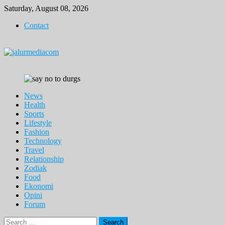
Skip
Saturday, August 08, 2026
to
Contact
content
News
Health
Sports
Lifestyle
Fashion
Technology
Travel
Relationship
Zodiak
Food
Ekonomi
Opini
Forum
Search