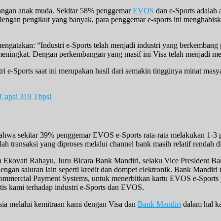
langan anak muda. Sekitar 58% penggemar
EVOS
dan e-Sports adalah 
 Dengan pengikut yang banyak, para penggemar e-sports ini menghabis
mengatakan: “Industri e-Sports telah menjadi industri yang berkembang p
 meningkat. Dengan perkembangan yang masif ini Visa telah menjadi m
e-Sports saat ini merupakan hasil dari semakin tingginya minat masya
 Capai 319 Tbps!
bahwa sekitar 39% penggemar EVOS e-Sports rata-rata melakukan 1-3 pe
h transaksi yang diproses melalui channel bank masih relatif rendah 
h Ekovati Rahayu, Juru Bicara Bank Mandiri, selaku Vice President Ba
engan saluran lain seperti kredit dan dompet elektronik. Bank Mandiri 
Commercial Payment Systems, untuk menerbitkan kartu EVOS e-Sports y
is kami terhadap industri e-Sports dan EVOS.
sia melalui kemitraan kami dengan Visa dan
Bank Mandiri
dalam hal ka