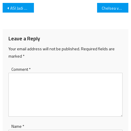
Post
ASI Jadi Vaksin Yang Baik Untuk Melindungi Bayi!
Chelsea vs Tottenham Hotspur: Skor Berakhir Imbang 2: 2
navigation
Leave a Reply
Your email address will not be published.
Required fields are
marked
*
Comment
*
Name
*