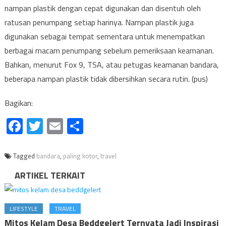
nampan plastik dengan cepat digunakan dan disentuh oleh
ratusan penumpang setiap harinya. Nampan plastik juga
digunakan sebagai tempat sementara untuk menempatkan
berbagai macam penumpang sebelum pemeriksaan keamanan.
Bahkan, menurut Fox 9, TSA, atau petugas keamanan bandara,
beberapa nampan plastik tidak dibersihkan secara rutin. (pus)
Bagikan:
Facebook
Twitter
Email
Share
Tagged
bandara
,
paling kotor
,
travel
ARTIKEL TERKAIT
LIFESTYLE
TRAVEL
Mitos Kelam Desa Beddgelert Ternyata Jadi Inspirasi