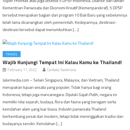
Super Prioritas atau juga disebut 5 DPSP Indonesia. Dilansir dari laman
Kementrian Pariwisata dan Ekonomi Kreatif (Kemenparekraf), 5 DPSP
tersebut merupakan bagian dari program 10 Bali Baru yang sebelumnya
telah lama dicanangkan oleh pemerintah. Kedepannya, destinasi-
destinasi tersebut dapat menumbuhkan […]
TRAVEL
Wajib Kunjungi Tempat Ini Kalau Kamu ke Thailand!
February 11, 2022
Cantaka Sasikirana
Jalurmedia.com – Selain Singapura, Malaysia, dan Vietnam, Thailand
merupakan tujuan wisata yang populer. Tidak hanya bagi orang
Indonesia, tetapi juga mancanegara. Dijuluki Gajah Putih, negara ini
memiliki nilai sejarah, budaya, flora dan fauna yang beragam serta
keindahan alam yang luar biasa. Industri pariwisata Thailand
berkembang pesat dan modern, tetapi tidak meninggalkan tradisi dan
budayanya sendiri. Keindahan […]