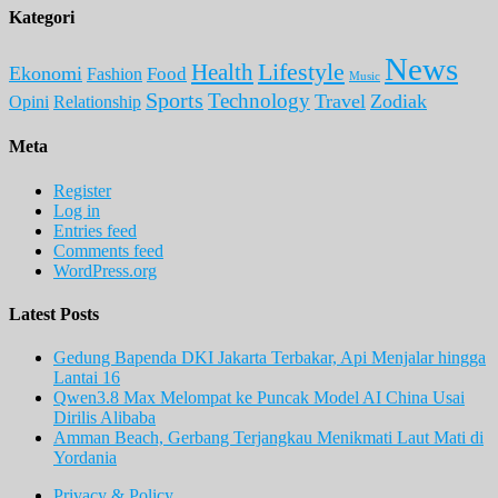
Kategori
News
Lifestyle
Health
Ekonomi
Food
Fashion
Music
Sports
Technology
Travel
Zodiak
Opini
Relationship
Meta
Register
Log in
Entries feed
Comments feed
WordPress.org
Latest Posts
Gedung Bapenda DKI Jakarta Terbakar, Api Menjalar hingga
Lantai 16
Qwen3.8 Max Melompat ke Puncak Model AI China Usai
Dirilis Alibaba
Amman Beach, Gerbang Terjangkau Menikmati Laut Mati di
Yordania
Privacy & Policy