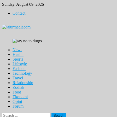
Skip
Sunday, August 09, 2026
to
Contact
content
News
Health
Sports
Lifestyle
Fashion
Technology
Travel
Relationship
Zodiak
Food
Ekonomi
Opini
Forum
Search