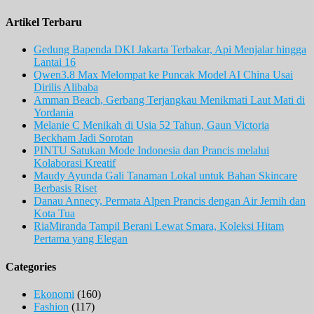
Artikel Terbaru
Gedung Bapenda DKI Jakarta Terbakar, Api Menjalar hingga
Lantai 16
Qwen3.8 Max Melompat ke Puncak Model AI China Usai
Dirilis Alibaba
Amman Beach, Gerbang Terjangkau Menikmati Laut Mati di
Yordania
Melanie C Menikah di Usia 52 Tahun, Gaun Victoria
Beckham Jadi Sorotan
PINTU Satukan Mode Indonesia dan Prancis melalui
Kolaborasi Kreatif
Maudy Ayunda Gali Tanaman Lokal untuk Bahan Skincare
Berbasis Riset
Danau Annecy, Permata Alpen Prancis dengan Air Jernih dan
Kota Tua
RiaMiranda Tampil Berani Lewat Smara, Koleksi Hitam
Pertama yang Elegan
Categories
Ekonomi
(160)
Fashion
(117)