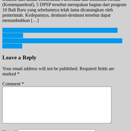
(Kemenparekraf), 5 DPSP tersebut merupakan bagian dari program
10 Bali Baru yang sebelumnya telah lama dicanangkan oleh
pemerintah. Kedepannya, destinasi-destinasi tersebut dapat
menumbuhkan […]
Post
Rok Jadi Tren Fashion Pria, Ternyata Ini Brand fashion favorit
tahun 2021
navigation
Zodiak Paling Sederhana Dan Jarang Banget Foya-Foya! Ini Dia
Daftarnya!
Leave a Reply
Your email address will not be published.
Required fields are
marked
*
Comment
*