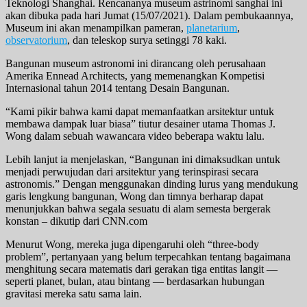
Teknologi Shanghai. Rencananya museum astrinomi sanghai ini
akan dibuka pada hari Jumat (15/07/2021). Dalam pembukaannya,
Museum ini akan menampilkan pameran,
planetarium
,
observatorium
, dan teleskop surya setinggi 78 kaki.
Bangunan museum astronomi ini dirancang oleh perusahaan
Amerika Ennead Architects, yang memenangkan Kompetisi
Internasional tahun 2014 tentang Desain Bangunan.
“Kami pikir bahwa kami dapat memanfaatkan arsitektur untuk
membawa dampak luar biasa” tiutur desainer utama Thomas J.
Wong dalam sebuah wawancara video beberapa waktu lalu.
Lebih lanjut ia menjelaskan, “Bangunan ini dimaksudkan untuk
menjadi perwujudan dari arsitektur yang terinspirasi secara
astronomis.” Dengan menggunakan dinding lurus yang mendukung
garis lengkung bangunan, Wong dan timnya berharap dapat
menunjukkan bahwa segala sesuatu di alam semesta bergerak
konstan – dikutip dari CNN.com
Menurut Wong, mereka juga dipengaruhi oleh “three-body
problem”, pertanyaan yang belum terpecahkan tentang bagaimana
menghitung secara matematis dari gerakan tiga entitas langit —
seperti planet, bulan, atau bintang — berdasarkan hubungan
gravitasi mereka satu sama lain.