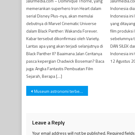
Jalurmedia.com – Dominique Thorne, yang
Jalurmedia.co
memerankan superhero Iron Heart dalam
Indonesia diak
serial Disney Plus-nya, akan memulai
Indonesia ini 
debutnya di Marvel Cinematic Universe
yang ditayangk
dalam Black Panther: Wakanda Forever.
film produksi
Kabar tersebut dikonfirmasi oleh Variety.
sebelumnya t
Lantas apa yang akan terjadi selanjutnya di
DAN SILEK dan
Black Panther II? Baaimana Jalan Ceritanya
Indonesia ini 
pasca kepergian Chadwick Boseman? Baca
12 Agustus 20
juga: Angka Fantastis Pembuatan Film
Sejarah, Berapa […]
Post
Museum astronomi terbesar didunia, Ini Fakta Menariknya Buat Kamu!
navigation
Leave a Reply
Your email address will not be published.
Required field