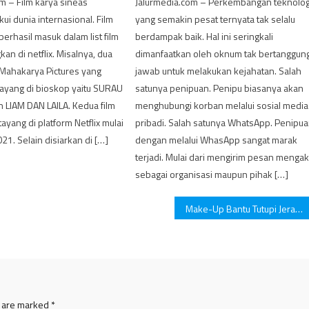
m – Film karya sineas
Jalurmedia.com – Perkembangan teknolog
ui dunia internasional. Film
yang semakin pesat ternyata tak selalu
berhasil masuk dalam list film
berdampak baik. Hal ini seringkali
an di netflix. Misalnya, dua
dimanfaatkan oleh oknum tak bertanggun
 Mahakarya Pictures yang
jawab untuk melakukan kejahatan. Salah
ayang di bioskop yaitu SURAU
satunya penipuan. Penipu biasanya akan
 LIAM DAN LAILA. Kedua film
menghubungi korban melalui sosial media
tayang di platform Netflix mulai
pribadi. Salah satunya WhatsApp. Penipu
21. Selain disiarkan di […]
dengan melalui WhasApp sangat marak
terjadi. Mulai dari mengirim pesan menga
sebagai organisasi maupun pihak […]
Make-Up Bantu Tutupi Jerawat! Ini Dia Tips Yang Mudah dan Cepat.
s are marked
*