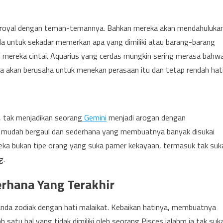
at royal dengan teman-temannya. Bahkan mereka akan mendahuluka
pada untuk sekadar memerkan apa yang dimiliki atau barang-barang
 mereka cintai. Aquarius yang cerdas mungkin sering merasa bahw
reka akan berusaha untuk menekan perasaan itu dan tetap rendah hati
i, tak menjadikan seorang
Gemini
menjadi arogan dengan
e, mudah bergaul dan sederhana yang membuatnya banyak disukai
eka bukan tipe orang yang suka pamer kekayaan, termasuk tak suk
g.
derhana Yang Terakhir
tanda zodiak dengan hati malaikat. Kebaikan hatinya, membuatnya
h satu hal yang tidak dimiliki oleh seorang Pisces ialahm ia tak suk