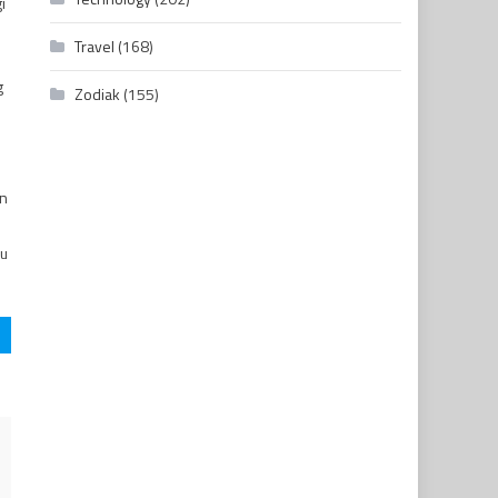
i
Travel
(168)
g
Zodiak
(155)
an
ku