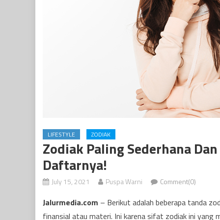
LIFESTYLE
ZODIAK
Zodiak Paling Sederhana Dan 
Daftarnya!
July 15, 2021
Puspa Warni
Comment(0)
Jalurmedia.com
– Berikut adalah beberapa tanda zo
finansial atau materi. Ini karena sifat zodiak ini yan