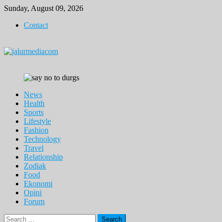
Skip
Sunday, August 09, 2026
to
Contact
content
News
Health
Sports
Lifestyle
Fashion
Technology
Travel
Relationship
Zodiak
Food
Ekonomi
Opini
Forum
Search