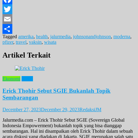
Facebook
Twitter
Email
Tagged
amerika
,
health
,
jalurmedia
,
johnsonandjohnson
,
moderna
,
Share
pfizer
,
travel
,
vaksin
,
wisata
Artikel Terkait
Ekonomi
News
Erick Thohir Sebut SGIE Bukanlah Topik
Sembarangan
December 27, 2023
December 29, 2023
RedaksiJM
Jalurmedia.com – Erick Thohir Sebut SGIE (Sovereign Global
Indonesia Empowerment) bukanlah topik yang bisa dianggap
sembarangan. Hal ini disampaikan oleh Erick Thohir dalam sebuah
acara diskusi yang diadakan di Jakarta. SGIE merupakan salah satu