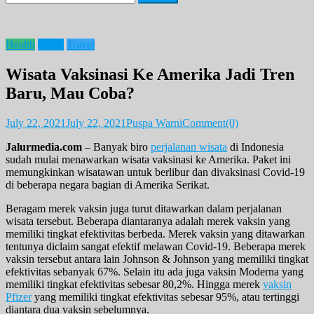
for:
Health
News
Travel
Wisata Vaksinasi Ke Amerika Jadi Tren
Baru, Mau Coba?
July 22, 2021
July 22, 2021
Puspa Warni
Comment(0)
Jalurmedia.com
– Banyak biro
perjalanan wisata
di Indonesia
sudah mulai menawarkan wisata vaksinasi ke Amerika. Paket ini
memungkinkan wisatawan untuk berlibur dan divaksinasi Covid-19
di beberapa negara bagian di Amerika Serikat.
Beragam merek vaksin juga turut ditawarkan dalam perjalanan
wisata tersebut. Beberapa diantaranya adalah merek vaksin yang
memiliki tingkat efektivitas berbeda. Merek vaksin yang ditawarkan
tentunya diclaim sangat efektif melawan Covid-19. Beberapa merek
vaksin tersebut antara lain Johnson & Johnson yang memiliki tingkat
efektivitas sebanyak 67%. Selain itu ada juga vaksin Moderna yang
memiliki tingkat efektivitas sebesar 80,2%. Hingga merek
vaksin
Pfizer
yang memiliki tingkat efektivitas sebesar 95%, atau tertinggi
diantara dua vaksin sebelumnya.