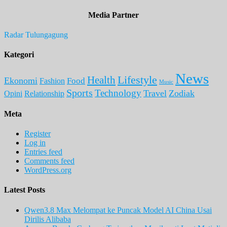
Media Partner
Radar Tulungagung
Kategori
News
Lifestyle
Health
Ekonomi
Food
Fashion
Music
Sports
Technology
Travel
Zodiak
Opini
Relationship
Meta
Register
Log in
Entries feed
Comments feed
WordPress.org
Latest Posts
Qwen3.8 Max Melompat ke Puncak Model AI China Usai
Dirilis Alibaba