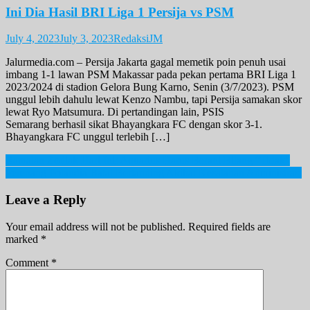
Ini Dia Hasil BRI Liga 1 Persija vs PSM
July 4, 2023
July 3, 2023
RedaksiJM
Jalurmedia.com – Persija Jakarta gagal memetik poin penuh usai
imbang 1-1 lawan PSM Makassar pada pekan pertama BRI Liga 1
2023/2024 di stadion Gelora Bung Karno, Senin (3/7/2023). PSM
unggul lebih dahulu lewat Kenzo Nambu, tapi Persija samakan skor
lewat Ryo Matsumura. Di pertandingan lain, PSIS
Semarang berhasil sikat Bhayangkara FC dengan skor 3-1.
Bhayangkara FC unggul terlebih […]
Post
Ramalan Zodiak Hari Ini: Aquarius Harus Berani Bilang “Tidak”
Perenang Polandia Batal Bertanding Akibat Kesalahan Administrasi
navigation
Leave a Reply
Your email address will not be published.
Required fields are
marked
*
Comment
*