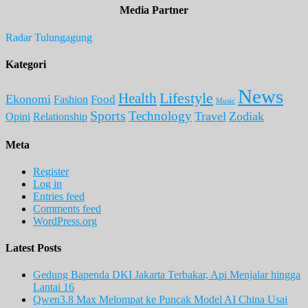
Media Partner
Radar Tulungagung
Kategori
News
Lifestyle
Health
Ekonomi
Food
Fashion
Music
Sports
Technology
Travel
Zodiak
Opini
Relationship
Meta
Register
Log in
Entries feed
Comments feed
WordPress.org
Latest Posts
Gedung Bapenda DKI Jakarta Terbakar, Api Menjalar hingga
Lantai 16
Qwen3.8 Max Melompat ke Puncak Model AI China Usai