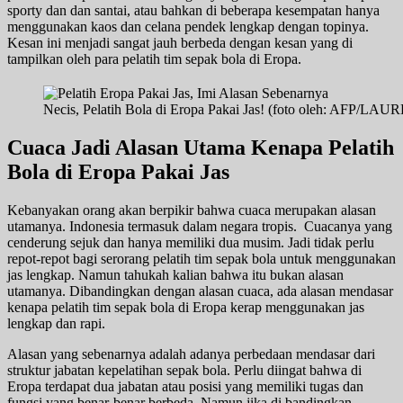
sporty dan dan santai, atau bahkan di beberapa kesempatan hanya
menggunakan kaos dan celana pendek lengkap dengan topinya.
Kesan ini menjadi sangat jauh berbeda dengan kesan yang di
tampilkan oleh para pelatih tim sepak bola di Eropa.
Necis, Pelatih Bola di Eropa Pakai Jas! (foto oleh: AFP/
Cuaca Jadi Alasan Utama Kenapa Pelatih
Bola di Eropa Pakai Jas
Kebanyakan orang akan berpikir bahwa cuaca merupakan alasan
utamanya. Indonesia termasuk dalam negara tropis. Cuacanya yang
cenderung sejuk dan hanya memiliki dua musim. Jadi tidak perlu
repot-repot bagi serorang pelatih tim sepak bola untuk menggunakan
jas lengkap. Namun tahukah kalian bahwa itu bukan alasan
utamanya. Dibandingkan dengan alasan cuaca, ada alasan mendasar
kenapa pelatih tim sepak bola di Eropa kerap menggunakan jas
lengkap dan rapi.
Alasan yang sebenarnya adalah adanya perbedaan mendasar dari
struktur jabatan kepelatihan sepak bola. Perlu diingat bahwa di
Eropa terdapat dua jabatan atau posisi yang memiliki tugas dan
fungsi yang benar-benar berbeda. Namun jika di bandingkan