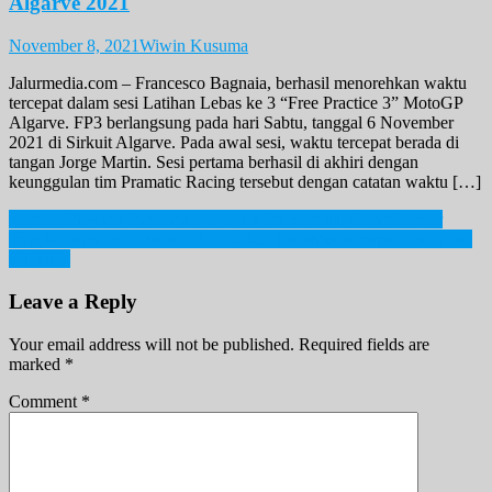
Algarve 2021
November 8, 2021
Wiwin Kusuma
Jalurmedia.com – Francesco Bagnaia, berhasil menorehkan waktu
tercepat dalam sesi Latihan Lebas ke 3 “Free Practice 3” MotoGP
Algarve. FP3 berlangsung pada hari Sabtu, tanggal 6 November
2021 di Sirkuit Algarve. Pada awal sesi, waktu tercepat berada di
tangan Jorge Martin. Sesi pertama berhasil di akhiri dengan
keunggulan tim Pramatic Racing tersebut dengan catatan waktu […]
Post
Konser Di Masa Pandemi, 3 Negara Ini Berhasil Gelar Konser
Inggris Gagal total juara EURO 2020, bagaimana respon Pangeran
navigation
William?
Leave a Reply
Your email address will not be published.
Required fields are
marked
*
Comment
*