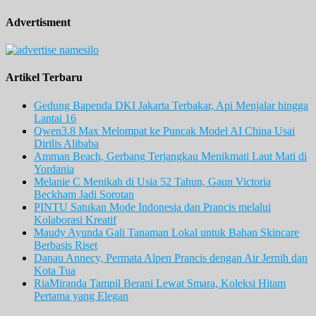
Advertisment
Artikel Terbaru
Gedung Bapenda DKI Jakarta Terbakar, Api Menjalar hingga
Lantai 16
Qwen3.8 Max Melompat ke Puncak Model AI China Usai
Dirilis Alibaba
Amman Beach, Gerbang Terjangkau Menikmati Laut Mati di
Yordania
Melanie C Menikah di Usia 52 Tahun, Gaun Victoria
Beckham Jadi Sorotan
PINTU Satukan Mode Indonesia dan Prancis melalui
Kolaborasi Kreatif
Maudy Ayunda Gali Tanaman Lokal untuk Bahan Skincare
Berbasis Riset
Danau Annecy, Permata Alpen Prancis dengan Air Jernih dan
Kota Tua
RiaMiranda Tampil Berani Lewat Smara, Koleksi Hitam
Pertama yang Elegan