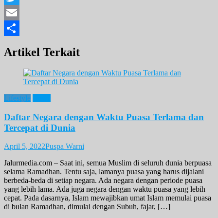
Twitter
Email
Share
Artikel Terkait
Lifestyle
News
Daftar Negara dengan Waktu Puasa Terlama dan
Tercepat di Dunia
April 5, 2022
Puspa Warni
Jalurmedia.com – Saat ini, semua Muslim di seluruh dunia berpuasa
selama Ramadhan. Tentu saja, lamanya puasa yang harus dijalani
berbeda-beda di setiap negara. Ada negara dengan periode puasa
yang lebih lama. Ada juga negara dengan waktu puasa yang lebih
cepat. Pada dasarnya, Islam mewajibkan umat Islam memulai puasa
di bulan Ramadhan, dimulai dengan Subuh, fajar, […]