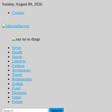
Skip
Sunday, August 09, 2026
to
Contact
content
News
Health
Sports
Lifestyle
Fashion
Technology
Travel
Relationship
Zodiak
Food
Ekonomi
Opini
Forum
Search