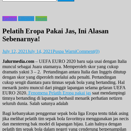
for:
Fashion
Lifestyle
Sports
Pelatih Eropa Pakai Jas, Ini Alasan
Sebenarnya!
July 12, 2021
July 14, 2021
Puspa Warni
Comment(0)
Jalurmedia.com
– UEFA EURO 2020 baru saja usai dengan Italia
muncul sebagai Juara utamanya. Memperoleh skor yang cukup
dramatis yakni 3 – 2. Pertandingan antara Italia dan Inggris ditutup
dengan skor yang diperoleh melalui adu penalti. Pertandingan
cukup sengit diantara para timnas sepak bola yang bertanding. Hal
menarik justru muncul dari pinggir lapangan selama gelaran UEFA
EURO 2020.
Fenomena Pelatih Eropa pakai jas
saat mendampingi
timnya bertanding di lapangan berhasil menarik perhatian netizen
seluruh dunia. Salah satunya adalah
Bagi kebanyakan penggemar sepak bola liga Eropa tentu tidak asing
jika melihat pelatih tim sepak bola favoritnya menggunakan jas necis
dan mentereng bak model di lapangan hijau. Lain halnya dengan
pelatih tim sepak bola dalam negeri yang cenderung berpenampilan