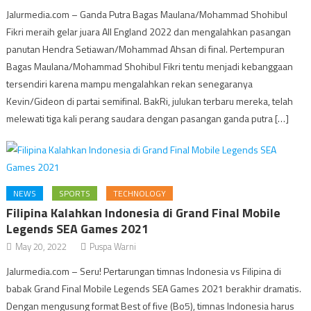
Jalurmedia.com – Ganda Putra Bagas Maulana/Mohammad Shohibul
Fikri meraih gelar juara All England 2022 dan mengalahkan pasangan
panutan Hendra Setiawan/Mohammad Ahsan di final. Pertempuran
Bagas Maulana/Mohammad Shohibul Fikri tentu menjadi kebanggaan
tersendiri karena mampu mengalahkan rekan senegaranya
Kevin/Gideon di partai semifinal. BakRi, julukan terbaru mereka, telah
melewati tiga kali perang saudara dengan pasangan ganda putra […]
NEWS
SPORTS
TECHNOLOGY
Filipina Kalahkan Indonesia di Grand Final Mobile
Legends SEA Games 2021
May 20, 2022
Puspa Warni
Jalurmedia.com – Seru! Pertarungan timnas Indonesia vs Filipina di
babak Grand Final Mobile Legends SEA Games 2021 berakhir dramatis.
Dengan mengusung format Best of five (Bo5), timnas Indonesia harus