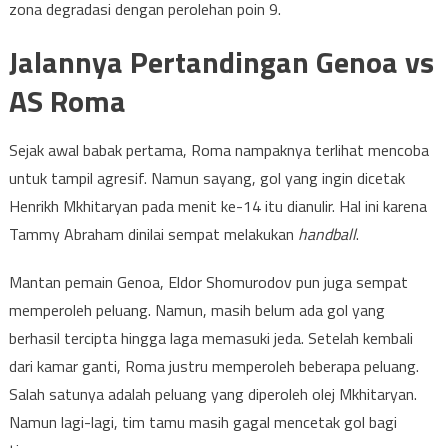
zona degradasi dengan perolehan poin 9.
Jalannya Pertandingan Genoa vs
AS Roma
Sejak awal babak pertama, Roma nampaknya terlihat mencoba
untuk tampil agresif. Namun sayang, gol yang ingin dicetak
Henrikh Mkhitaryan pada menit ke-14 itu dianulir. Hal ini karena
Tammy Abraham dinilai sempat melakukan
handball
.
Mantan pemain Genoa, Eldor Shomurodov pun juga sempat
memperoleh peluang. Namun, masih belum ada gol yang
berhasil tercipta hingga laga memasuki jeda. Setelah kembali
dari kamar ganti, Roma justru memperoleh beberapa peluang.
Salah satunya adalah peluang yang diperoleh olej Mkhitaryan.
Namun lagi-lagi, tim tamu masih gagal mencetak gol bagi