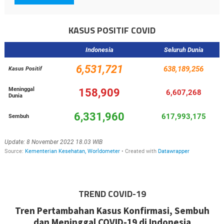
KASUS POSITIF COVID
TREND COVID-19