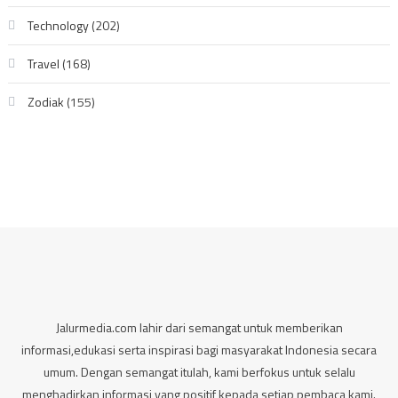
Technology
(202)
Travel
(168)
Zodiak
(155)
Jalurmedia.com lahir dari semangat untuk memberikan
informasi,edukasi serta inspirasi bagi masyarakat Indonesia secara
umum. Dengan semangat itulah, kami berfokus untuk selalu
menghadirkan informasi yang positif kepada setiap pembaca kami.