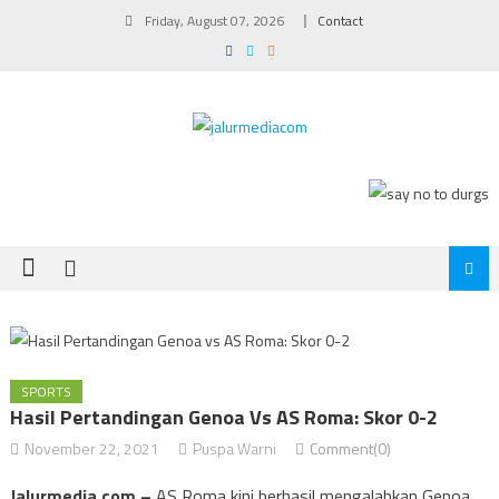
Skip
Friday, August 07, 2026
Contact
to
content
SPORTS
Hasil Pertandingan Genoa Vs AS Roma: Skor 0-2
November 22, 2021
Puspa Warni
Comment(0)
Jalurmedia.com –
AS Roma kini berhasil mengalahkan Genoa