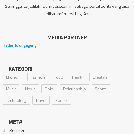
Sehingga, terjadilah Jalurmedia.com ini sebagai portal berita yang bisa
dijadikan referensi bagi Anda.
MEDIA PARTNER
Radar Tulungagung
KATEGORI
Ekonomi
Fashion
Food
Health
Lifestyle
Music
News
Opini
Relationship
Sports
Technology
Travel
Zodiak
META
Register