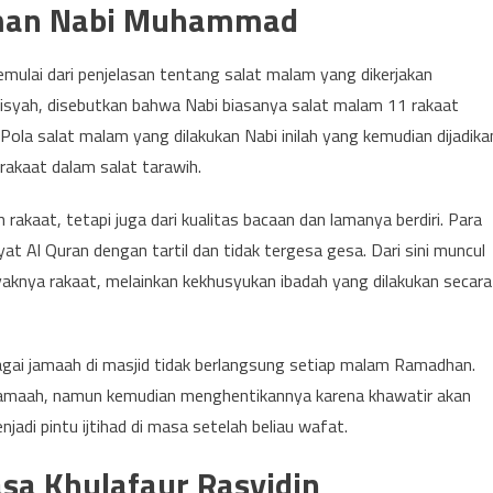
Zaman Nabi Muhammad
ulai dari penjelasan tentang salat malam yang dikerjakan
Aisyah, disebutkan bahwa Nabi biasanya salat malam 11 rakaat
ola salat malam yang dilakukan Nabi inilah yang kemudian dijadika
akaat dalam salat tarawih.
 rakaat, tetapi juga dari kualitas bacaan dan lamanya berdiri. Para
Al Quran dengan tartil dan tidak tergesa gesa. Dari sini muncul
aknya rakaat, melainkan kekhusyukan ibadah yang dilakukan secara
bagai jamaah di masjid tidak berlangsung setiap malam Ramadhan.
rjamaah, namun kemudian menghentikannya karena khawatir akan
njadi pintu ijtihad di masa setelah beliau wafat.
asa Khulafaur Rasyidin