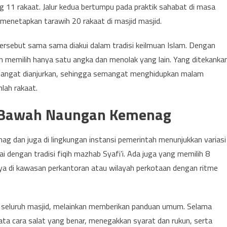
g 11 rakaat. Jalur kedua bertumpu pada praktik sahabat di masa
menetapkan tarawih 20 rakaat di masjid masjid.
rsebut sama sama diakui dalam tradisi keilmuan Islam. Dengan
 memilih hanya satu angka dan menolak yang lain. Yang ditekanka
sangat dianjurkan, sehingga semangat menghidupkan malam
lah rakaat.
di Bawah Naungan Kemenag
g dan juga di lingkungan instansi pemerintah menunjukkan variasi
 dengan tradisi fiqih mazhab Syafi’i. Ada juga yang memilih 8
ya di kawasan perkantoran atau wilayah perkotaan dengan ritme
seluruh masjid, melainkan memberikan panduan umum. Selama
tata cara salat yang benar, menegakkan syarat dan rukun, serta