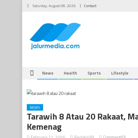
Skip
Saturday, August 08, 2026
Contact
to
content
News
Health
Sports
Lifestyle
NEWS
Tarawih 8 Atau 20 Rakaat, Ma
Kemenag
February 21, 2026
RedaksiJM
Comment(0)