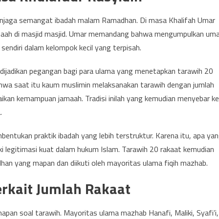
enjaga semangat ibadah malam Ramadhan. Di masa Khalifah Umar
rjamaah di masjid masjid. Umar memandang bahwa mengumpulkan um
 sendiri dalam kelompok kecil yang terpisah.
k dijadikan pegangan bagi para ulama yang menetapkan tarawih 20
hwa saat itu kaum muslimin melaksanakan tarawih dengan jumlah
aikan kemampuan jamaah. Tradisi inilah yang kemudian menyebar ke
.
ntukan praktik ibadah yang lebih terstruktur. Karena itu, apa ya
ki legitimasi kuat dalam hukum Islam. Tarawih 20 rakaat kemudian
han yang mapan dan diikuti oleh mayoritas ulama fiqih mazhab.
rkait Jumlah Rakaat
apan soal tarawih. Mayoritas ulama mazhab Hanafi, Maliki, Syafi’i,