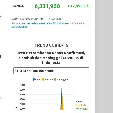
i
TREND COVID-19
l
an