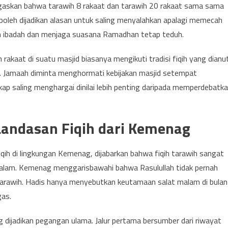
askan bahwa tarawih 8 rakaat dan tarawih 20 rakaat sama sama
k boleh dijadikan alasan untuk saling menyalahkan apalagi memecah
n ibadah dan menjaga suasana Ramadhan tetap teduh.
kaat di suatu masjid biasanya mengikuti tradisi fiqih yang dianu
. Jamaah diminta menghormati kebijakan masjid setempat
kap saling menghargai dinilai lebih penting daripada memperdebatk
Landasan Fiqih dari Kemenag
iqih di lingkungan Kemenag, dijabarkan bahwa fiqih tarawih sangat
malam. Kemenag menggarisbawahi bahwa Rasulullah tidak pernah
 tarawih. Hadis hanya menyebutkan keutamaan salat malam di bulan
as.
dijadikan pegangan ulama. Jalur pertama bersumber dari riwayat