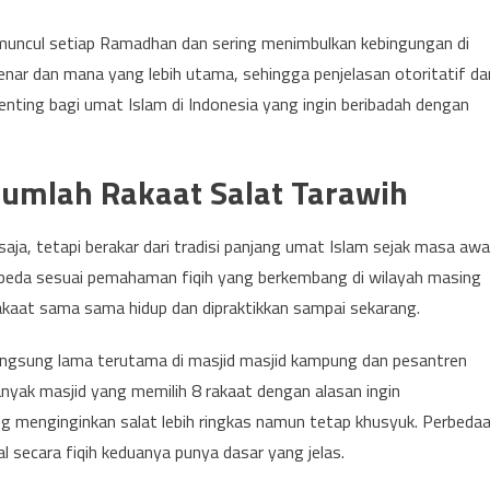
 muncul setiap Ramadhan dan sering menimbulkan kebingungan di
ar dan mana yang lebih utama, sehingga penjelasan otoritatif dar
ting bagi umat Islam di Indonesia yang ingin beribadah dengan
Jumlah Rakaat Salat Tarawih
aja, tetapi berakar dari tradisi panjang umat Islam sejak masa awa
erbeda sesuai pemahaman fiqih yang berkembang di wilayah masing
akaat sama sama hidup dan dipraktikkan sampai sekarang.
langsung lama terutama di masjid masjid kampung dan pesantren
banyak masjid yang memilih 8 rakaat dengan alasan ingin
 menginginkan salat lebih ringkas namun tetap khusyuk. Perbeda
l secara fiqih keduanya punya dasar yang jelas.