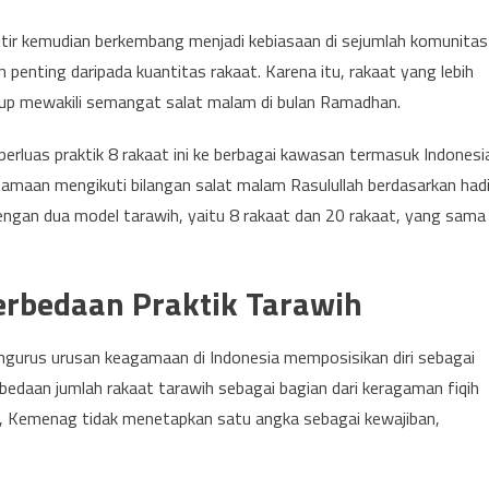
itir kemudian berkembang menjadi kebiasaan di sejumlah komunitas
penting daripada kuantitas rakaat. Karena itu, rakaat yang lebih
cukup mewakili semangat salat malam di bulan Ramadhan.
uas praktik 8 rakaat ini ke berbagai kawasan termasuk Indonesia
maan mengikuti bilangan salat malam Rasulullah berdasarkan had
ngan dua model tarawih, yaitu 8 rakaat dan 20 rakaat, yang sama
rbedaan Praktik Tarawih
urus urusan keagamaan di Indonesia memposisikan diri sebagai
edaan jumlah rakaat tarawih sebagai bagian dari keragaman fiqih
itu, Kemenag tidak menetapkan satu angka sebagai kewajiban,