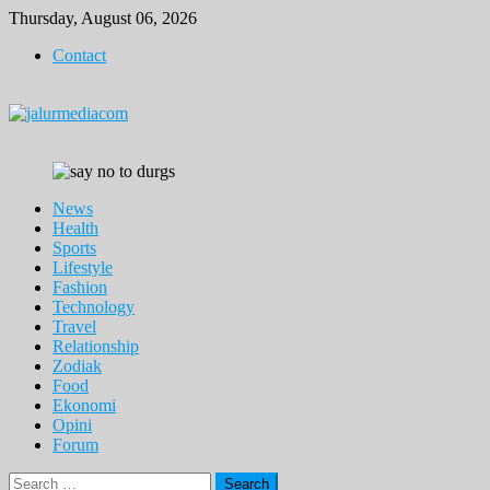
Skip
Thursday, August 06, 2026
to
Contact
content
News
Health
Sports
Lifestyle
Fashion
Technology
Travel
Relationship
Zodiak
Food
Ekonomi
Opini
Forum
Search