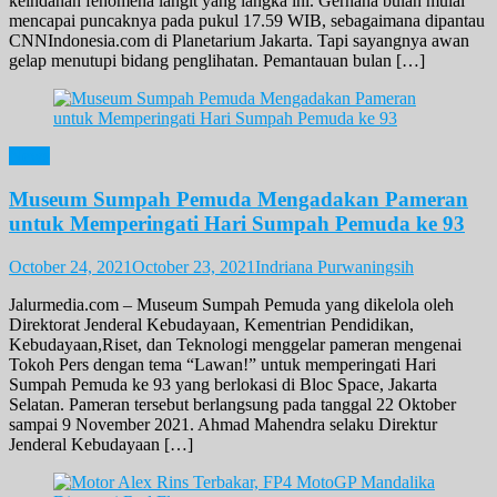
keindahan fenomena langit yang langka ini. Gerhana bulan mulai
mencapai puncaknya pada pukul 17.59 WIB, sebagaimana dipantau
CNNIndonesia.com di Planetarium Jakarta. Tapi sayangnya awan
gelap menutupi bidang penglihatan. Pemantauan bulan […]
News
Museum Sumpah Pemuda Mengadakan Pameran
untuk Memperingati Hari Sumpah Pemuda ke 93
October 24, 2021
October 23, 2021
Indriana Purwaningsih
Jalurmedia.com – Museum Sumpah Pemuda yang dikelola oleh
Direktorat Jenderal Kebudayaan, Kementrian Pendidikan,
Kebudayaan,Riset, dan Teknologi menggelar pameran mengenai
Tokoh Pers dengan tema “Lawan!” untuk memperingati Hari
Sumpah Pemuda ke 93 yang berlokasi di Bloc Space, Jakarta
Selatan. Pameran tersebut berlangsung pada tanggal 22 Oktober
sampai 9 November 2021. Ahmad Mahendra selaku Direktur
Jenderal Kebudayaan […]