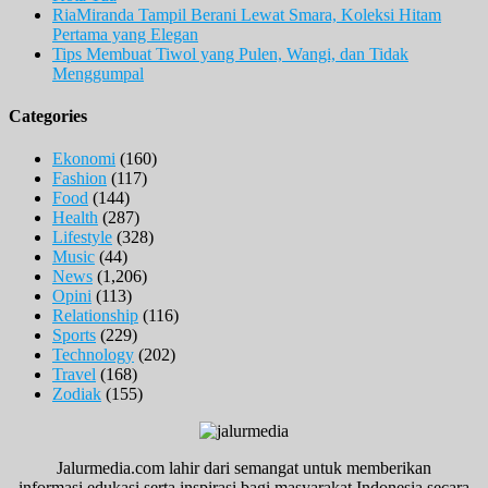
RiaMiranda Tampil Berani Lewat Smara, Koleksi Hitam
Pertama yang Elegan
Tips Membuat Tiwol yang Pulen, Wangi, dan Tidak
Menggumpal
Categories
Ekonomi
(160)
Fashion
(117)
Food
(144)
Health
(287)
Lifestyle
(328)
Music
(44)
News
(1,206)
Opini
(113)
Relationship
(116)
Sports
(229)
Technology
(202)
Travel
(168)
Zodiak
(155)
Jalurmedia.com lahir dari semangat untuk memberikan
informasi,edukasi serta inspirasi bagi masyarakat Indonesia secara