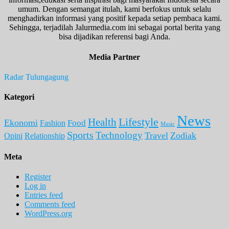
umum. Dengan semangat itulah, kami berfokus untuk selalu
menghadirkan informasi yang positif kepada setiap pembaca kami.
Sehingga, terjadilah Jalurmedia.com ini sebagai portal berita yang
bisa dijadikan referensi bagi Anda.
Media Partner
Radar Tulungagung
Kategori
News
Lifestyle
Health
Ekonomi
Food
Fashion
Music
Sports
Technology
Travel
Zodiak
Opini
Relationship
Meta
Register
Log in
Entries feed
Comments feed
WordPress.org