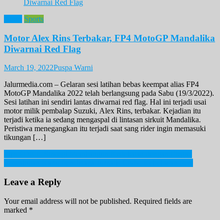
News
Sports
Motor Alex Rins Terbakar, FP4 MotoGP Mandalika
Diwarnai Red Flag
March 19, 2022
Puspa Warni
Jalurmedia.com – Gelaran sesi latihan bebas keempat alias FP4
MotoGP Mandalika 2022 telah berlangsung pada Sabu (19/3/2022).
Sesi latihan ini sendiri lantas diwarnai red flag. Hal ini terjadi usai
motor milik pembalap Suzuki, Alex Rins, terbakar. Kejadian itu
terjadi ketika ia sedang mengaspal di lintasan sirkuit Mandalika.
Peristiwa menegangkan itu terjadi saat sang rider ingin memasuki
tikungan […]
Post
Tips PDKT, Strategi Membangun Kedekatan dengan Elegan
Pencabutan Kartu Pers Istana Jurnalis CNN, Kebebasan Pers
navigation
Leave a Reply
Your email address will not be published.
Required fields are
marked
*