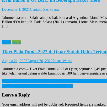
Raih Ballon d’Or 2021, Ini Beberapa Rekor Messi
December 1, 2021
Cantaka Sasikirana
Jalurmedia.com – Salah satu pesebak bola asal Argentina, Lionel Me
Ballon d’Or ketujuh. Pada Selasa (30/11) kemarin, Lionel Messi mer
[…]
News
Sports
Tiket Piala Dunia 2022 di Qatar Sudah Habis Terjua
August 21, 2022
August 20, 2022
Puspa Warni
Jalurmedia.com – Tiket Piala Dunia 2022 di Qatar, sejumlah 2,45 juta
tiket telah terjual dalam waktu kurang dari 100 hari penyelenggara
Post
Mantan Presiden Donald Trump Kekeuh Tuding Imigran Haiti di Oh
Pelantikan Presiden Prabowo Subianto Hari Ini
navigation
Leave a Reply
Your email address will not be published.
Required fields are marked