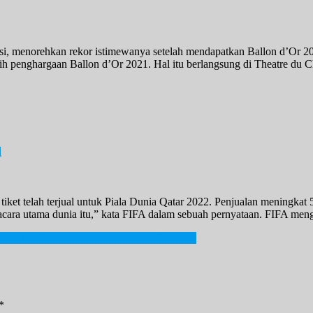
ssi, menorehkan rekor istimewanya setelah mendapatkan Ballon d’Or 20
aih penghargaan Ballon d’Or 2021. Hal itu berlangsung di Theatre du 
l
 tiket telah terjual untuk Piala Dunia Qatar 2022. Penjualan meningkat
an acara utama dunia itu,” kata FIFA dalam sebuah pernyataan. FIFA m
io Makan Hewan Peliharaan Warga Setempat
*