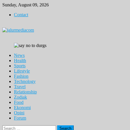
Skip
Sunday, August 09, 2026
to
Contact
content
News
Health
Sports
Lifestyle
Fashion
Technology
Travel
Relationship
Zodiak
Food
Ekonomi
Opini
Forum
Search