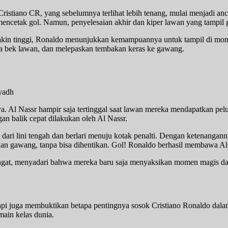
Cristiano CR, yang sebelumnya terlihat lebih tenang, mulai menjadi
mencetak gol. Namun, penyelesaian akhir dan kiper lawan yang tampil
akin tinggi, Ronaldo menunjukkan kemampuannya untuk tampil di mom
pa bek lawan, dan melepaskan tembakan keras ke gawang.
a. Al Nassr hampir saja tertinggal saat lawan mereka mendapatkan pe
an balik cepat dilakukan oleh Al Nassr.
 dari lini tengah dan berlari menuju kotak penalti. Dengan ketenangan
an gawang, tanpa bisa dihentikan. Gol! Ronaldo berhasil membawa Al 
ngat, menyadari bahwa mereka baru saja menyaksikan momen magis da
api juga membuktikan betapa pentingnya sosok Cristiano Ronaldo dala
main kelas dunia.