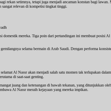
bagi rekan setimnya, tetapi juga menjadi ancaman konstan bagi lawan
angat relevan di kompetisi tingkat tinggi.
si domestik mereka. Tiga poin dari pertandingan ini membuat posisi 
emilangnya selama bermain di Arab Saudi. Dengan performa konsisten se
 selamat Al Nassr akan menjadi salah satu momen tak terlupakan dalam
rutama di saat-saat genting.
semangat juang dan ketenangan di bawah tekanan, yang ditunjukkan ole
 membawa Al Nassr meraih kejayaan yang mereka impikan.