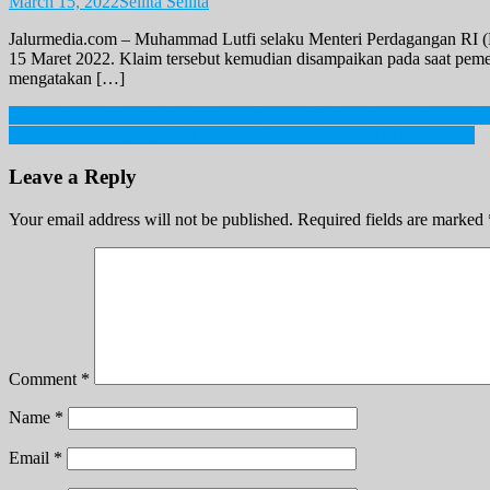
March 15, 2022
Sellita Sellita
Jalurmedia.com – Muhammad Lutfi selaku Menteri Perdagangan RI (Me
15 Maret 2022. Klaim tersebut kemudian disampaikan pada saat pemer
mengatakan […]
Post
Waspadai Gejalanya, Gangguan Psikosomatik Bisa Berawal Dari Stre
Mahasiswa Tangerang Jadi Korban ‘Smackdown’ Polisi saat Demo
navigation
Leave a Reply
Your email address will not be published.
Required fields are marked
Comment
*
Name
*
Email
*