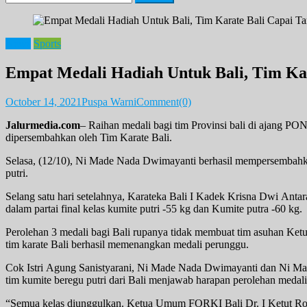
for:
News
Sports
Empat Medali Hadiah Untuk Bali, Tim Ka
October 14, 2021
Puspa Warni
Comment(0)
Jalurmedia.com
– Raihan medali bagi tim Provinsi bali di ajang PO
dipersembahkan oleh Tim Karate Bali.
Selasa, (12/10), Ni Made Nada Dwimayanti berhasil mempersembahkan
putri.
Selang satu hari setelahnya, Karateka Bali I Kadek Krisna Dwi Ant
dalam partai final kelas kumite putri -55 kg dan Kumite putra -60 kg.
Perolehan 3 medali bagi Bali rupanya tidak membuat tim asuhan Ketu
tim karate Bali berhasil memenangkan medali perunggu.
Cok Istri Agung Sanistyarani, Ni Made Nada Dwimayanti dan Ni Mad
tim kumite beregu putri dari Bali menjawab harapan perolehan med
“Semua kelas diunggulkan. Ketua Umum FORKI Bali Dr. I Ketut Rochi