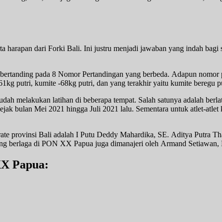
 harapan dari Forki Bali. Ini justru menjadi jawaban yang indah bagi s
h bertanding pada 8 Nomor Pertandingan yang berbeda. Adapun nomor per
1kg putri, kumite -68kg putri, dan yang terakhir yaitu kumite beregu pu
ah melakukan latihan di beberapa tempat. Salah satunya adalah berlati
jak bulan Mei 2021 hingga Juli 2021 lalu. Sementara untuk atlet-atle
karate provinsi Bali adalah I Putu Deddy Mahardika, SE. Aditya Putra
i yang berlaga di PON XX Papua juga dimanajeri oleh Armand Setiawa
XX Papua: