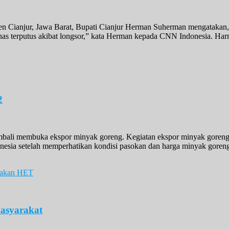
 Cianjur, Jawa Barat, Bupati Cianjur Herman Suherman mengatakan, j
anas terputus akibat longsor,” kata Herman kepada CNN Indonesia. Ha
2
embali membuka ekspor minyak goreng. Kegiatan ekspor minyak goreng
sia setelah memperhatikan kondisi pasokan dan harga minyak goreng ya
Masyarakat