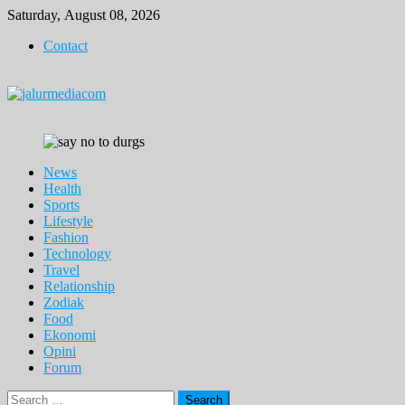
Skip
Saturday, August 08, 2026
to
Contact
content
News
Health
Sports
Lifestyle
Fashion
Technology
Travel
Relationship
Zodiak
Food
Ekonomi
Opini
Forum
Search