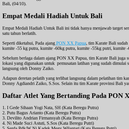
Bali, (04/10).
Empat Medali Hadiah Untuk Bali
Empat Medali Hadiah Untuk Bali ini tidak hanya menjawab target serta
satu tahun berlatih.
Seperti diketahui, Pada ajang
PON XX Papua
, tim Karate Bali suda
kumite -55 kg putra, kumite -60kg putra, kumite -55kg putri, kumite -6
Sebelum berlaga dalam ajang PON XX Papua, tim Karate Bali juga sud
lokasi yang digunakan untuk pemusatan latihan yang sudah dimulai se
langsung oleh Donny Zaiko.
Adapun deretan pelatih yang terlibat langsung dalam pelatihan tim 
Donny Agdiandri Zaiko, S.Sos. Selain itu tim Karate provinsi Bal
Daftar Atlet Yang Bertanding Pada PON 
1. I Gede Sihaan Yogi Nata, SH (Kata Beregu Putra)
2. Putu Bagus Arianto (Kata Beregu Putra)
3. Devilito Andrian Firmansyah (Kata Beregu Putra)
4. Ni Made Suci Astuti, S.Sos (Kata Beregu Putri)
5. Serda Pdk/W Ni Kadek Megy Wilantari (Kata Beregu Putri)