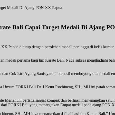
rate Bali Capai Target Medali Di Ajang 
N XX Papua ditutup dengan perolehan medali perunggu di kelas kumite 
 medali pertama bagi tim Karate Bali. Nada sukses menghadiahi bali
ara dan Cok Istri Agung Sanistyarani berhasil memboyong dua medali 
a Umum FORKI Bali Dr. I Ketut Rochineng, SH., MH ini patah semangat
e Meriantini berlaga sangat kompak dan berhasil memenangkan satu m
ali dari FORKI Bali yang menargetkan Empat medali pada ajang PON 
neng, SH., MH juga menargetkan 4 final bagi tim Karate Bali,” Ungk