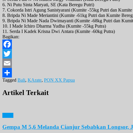
6. Ni Putu Sinta Maryati, SE (Kata Beregu Putri)
7. Cokorda Istri Agung Sanistyarani (Kumite -55kg Putri dan Kumite
8. Bripda Ni Made Meriantini (Kumite -61kg Putri dan Kumite Beregu
9. Bripda Ni Made Nada Dwimayanti (Kumite -68kg Putri dan Kumit
10. I Made Ichiro Dharma Yudha (Kumite -55kg Putra)
11. Serda I Kadek Krisna Dwi Antara (Kumite -60kg Putra)
Bagikan:
Facebook
Twitter
Email
Tagged
Bali
,
KArate
,
PON XX Papua
Share
Artikel Terkait
News
Gempa M 5,6 Melanda Cianjur Sebabkan Longsor, J