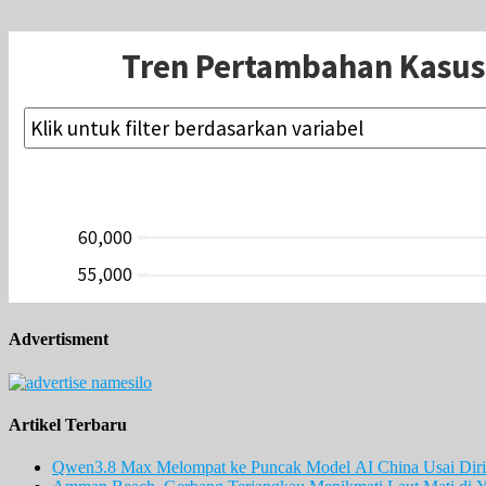
Advertisment
Artikel Terbaru
Qwen3.8 Max Melompat ke Puncak Model AI China Usai Diril