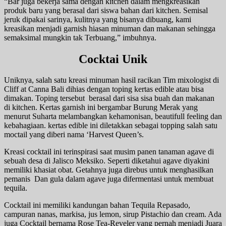
“Bar juga bekerja sama dengan kitchen dalam mengkreasikan
produk baru yang berasal dari siswa bahan dari kitchen. Semisal
jeruk dipakai sarinya, kulitnya yang bisanya dibuang, kami
kreasikan menjadi garnish hiasan minuman dan makanan sehingga
semaksimal mungkin tak Terbuang,” imbuhnya.
Cocktai Unik
Uniknya, salah satu kreasi minuman hasil racikan Tim mixologist di
Cliff at Canna Bali dihias dengan toping kertas edible atau bisa
dimakan. Toping tersebut berasal dari sisa sisa buah dan makanan
di kitchen. Kertas garnish ini bergambar Burung Merak yang
menurut Suharta melambangkan kehamonisan, beautifull feeling dan
kebahagiaan. kertas edible ini diletakkan sebagai topping salah satu
moctail yang diberi nama ‘Harvest Queen’s.
Kreasi cocktail ini terinspirasi saat musim panen tanaman agave di
sebuah desa di Jalisco Meksiko. Seperti diketahui agave diyakini
memiliki khasiat obat. Getahnya juga direbus untuk menghasilkan
pemanis Dan gula dalam agave juga difermentasi untuk membuat
tequila.
Cocktail ini memiliki kandungan bahan Tequila Repasado,
campuran nanas, markisa, jus lemon, sirup Pistachio dan cream. Ada
juga Cocktail bernama Rose Tea-Reveler yang pernah menjadi Juara