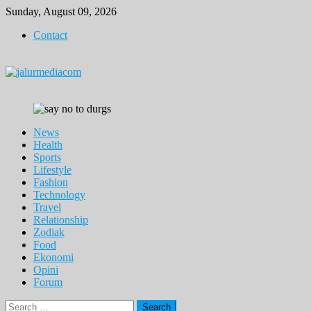
Skip
Sunday, August 09, 2026
to
Contact
content
News
Health
Sports
Lifestyle
Fashion
Technology
Travel
Relationship
Zodiak
Food
Ekonomi
Opini
Forum
Search