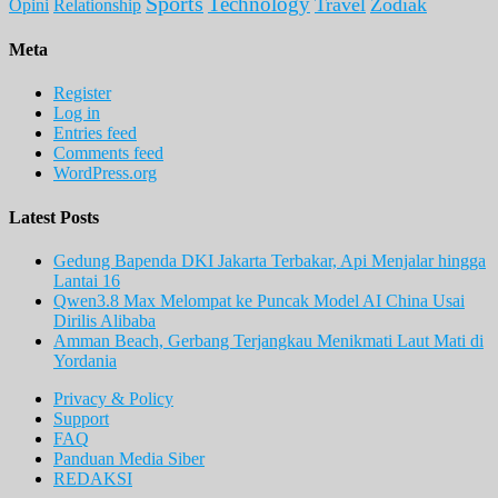
Sports
Technology
Travel
Zodiak
Opini
Relationship
Meta
Register
Log in
Entries feed
Comments feed
WordPress.org
Latest Posts
Gedung Bapenda DKI Jakarta Terbakar, Api Menjalar hingga
Lantai 16
Qwen3.8 Max Melompat ke Puncak Model AI China Usai
Dirilis Alibaba
Amman Beach, Gerbang Terjangkau Menikmati Laut Mati di
Yordania
Privacy & Policy
Support
FAQ
Panduan Media Siber
REDAKSI