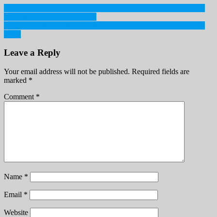
Post
Program Udayana Mengabdi Tingkatkan Literasi Digital Investasi
Generasi Muda di Desa Celuk
navigation
Kenali 3 Jenis Penyakit Autoimun yang Paling Sering Menyerang
Anak
Leave a Reply
Your email address will not be published.
Required fields are
marked
*
Comment
*
Name
*
Email
*
Website