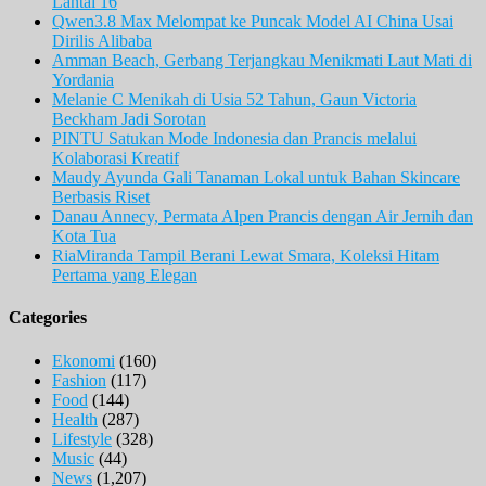
Lantai 16
Qwen3.8 Max Melompat ke Puncak Model AI China Usai
Dirilis Alibaba
Amman Beach, Gerbang Terjangkau Menikmati Laut Mati di
Yordania
Melanie C Menikah di Usia 52 Tahun, Gaun Victoria
Beckham Jadi Sorotan
PINTU Satukan Mode Indonesia dan Prancis melalui
Kolaborasi Kreatif
Maudy Ayunda Gali Tanaman Lokal untuk Bahan Skincare
Berbasis Riset
Danau Annecy, Permata Alpen Prancis dengan Air Jernih dan
Kota Tua
RiaMiranda Tampil Berani Lewat Smara, Koleksi Hitam
Pertama yang Elegan
Categories
Ekonomi
(160)
Fashion
(117)
Food
(144)
Health
(287)
Lifestyle
(328)
Music
(44)
News
(1,207)