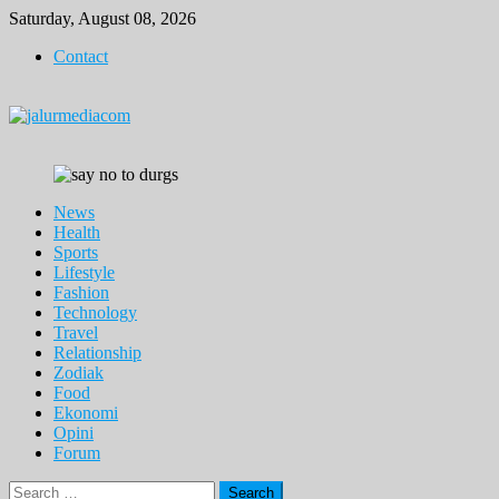
Skip
Saturday, August 08, 2026
to
Contact
content
News
Health
Sports
Lifestyle
Fashion
Technology
Travel
Relationship
Zodiak
Food
Ekonomi
Opini
Forum
Search