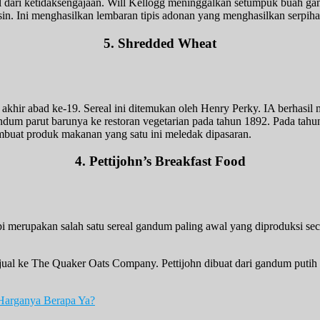
l dari ketidaksengajaan. Will Kellogg meninggalkan setumpuk buah 
in. Ini menghasilkan lembaran tipis adonan yang menghasilkan serpih
5. Shredded Wheat
 akhir abad ke-19. Sereal ini ditemukan oleh Henry Perky. IA berhasi
dum parut barunya ke restoran vegetarian pada tahun 1892. Pada tahu
buat produk makanan yang satu ini meledak dipasaran.
4. Pettijohn’s Breakfast Food
api merupakan salah satu sereal gandum paling awal yang diproduksi se
jual ke The Quaker Oats Company. Pettijohn dibuat dari gandum putih 
Harganya Berapa Ya?