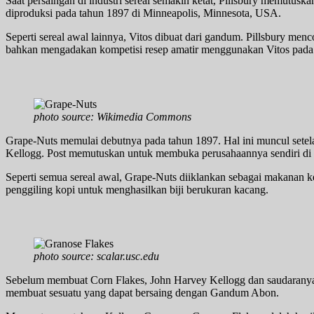
Saat persaingan di industri sereal semakin ketat, Pillsbury memutus
diproduksi pada tahun 1897 di Minneapolis, Minnesota, USA.
Seperti sereal awal lainnya, Vitos dibuat dari gandum. Pillsbury m
bahkan mengadakan kompetisi resep amatir menggunakan Vitos pada
photo source: Wikimedia Commons
Grape-Nuts memulai debutnya pada tahun 1897. Hal ini muncul setel
Kellogg. Post memutuskan untuk membuka perusahaannya sendiri di B
Seperti semua sereal awal, Grape-Nuts diiklankan sebagai makanan k
penggiling kopi untuk menghasilkan biji berukuran kacang.
photo source: scalar.usc.edu
Sebelum membuat Corn Flakes, John Harvey Kellogg dan saudaranya
membuat sesuatu yang dapat bersaing dengan Gandum Abon.