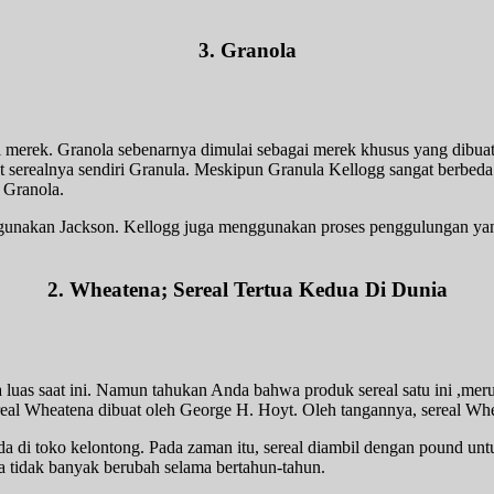
3. Granola
agai merek. Granola sebenarnya dimulai sebagai merek khusus yang dibua
 serealnya sendiri Granula. Meskipun Granula Kellogg sangat berbeda
 Granola.
igunakan Jackson. Kellogg juga menggunakan proses penggulungan ya
2. Wheatena; Sereal Tertua Kedua Di Dunia
luas saat ini. Namun tahukan Anda bahwa produk sereal satu ini ,meru
Sereal Wheatena dibuat oleh George H. Hoyt. Oleh tangannya, sereal Wh
g ada di toko kelontong. Pada zaman itu, sereal diambil dengan pound
tidak banyak berubah selama bertahun-tahun.