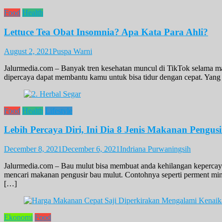
Food
Health
Lettuce Tea Obat Insomnia? Apa Kata Para Ahli?
August 2, 2021
Puspa Warni
Jalurmedia.com – Banyak tren kesehatan muncul di TikTok selama masa
dipercaya dapat membantu kamu untuk bisa tidur dengan cepat. Yang 
Food
Health
Lifestyle
Lebih Percaya Diri, Ini Dia 8 Jenis Makanan Pengus
December 8, 2021
December 6, 2021
Indriana Purwaningsih
Jalurmedia.com – Bau mulut bisa membuat anda kehilangan kepercayaa
mencari makanan pengusir bau mulut. Contohnya seperti perment mi
[…]
Ekonomi
Food