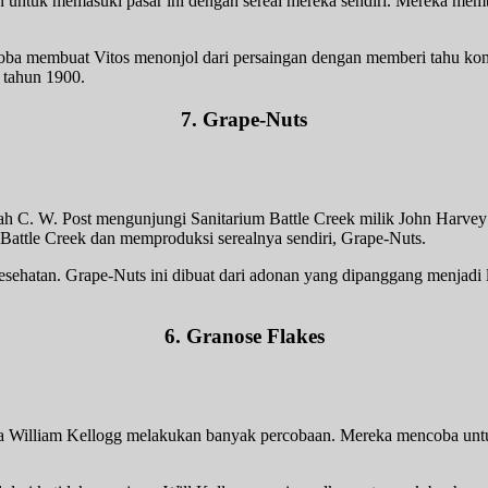
kan untuk memasuki pasar ini dengan sereal mereka sendiri. Mereka me
encoba membuat Vitos menonjol dari persaingan dengan memberi tahu k
 tahun 1900.
7. Grape-Nuts
ah C. W. Post mengunjungi Sanitarium Battle Creek milik John Harvey
attle Creek dan memproduksi serealnya sendiri, Grape-Nuts.
esehatan. Grape-Nuts ini dibuat dari adonan yang dipanggang menjadi
6. Granose Flakes
 William Kellogg melakukan banyak percobaan. Mereka mencoba untuk