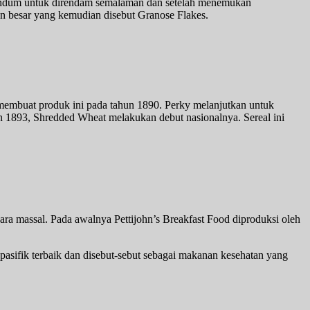
gandum untuk direndam semalaman dan setelah menemukan
an besar yang kemudian disebut Granose Flakes.
l membuat produk ini pada tahun 1890. Perky melanjutkan untuk
n 1893, Shredded Wheat melakukan debut nasionalnya. Sereal ini
cara massal. Pada awalnya Pettijohn’s Breakfast Food diproduksi oleh
pasifik terbaik dan disebut-sebut sebagai makanan kesehatan yang