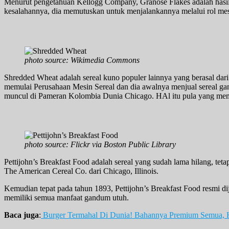
Menurut pengetahuan Kellogg Company, Granose Flakes adalah hasi
kesalahannya, dia memutuskan untuk menjalankannya melalui rol mes
photo source: Wikimedia Commons
Shredded Wheat adalah sereal kuno populer lainnya yang berasal dari
memulai Perusahaan Mesin Sereal dan dia awalnya menjual sereal gan
muncul di Pameran Kolombia Dunia Chicago. HAl itu pula yang mem
photo source: Flickr via Boston Public Library
Pettijohn’s Breakfast Food adalah sereal yang sudah lama hilang, tet
The American Cereal Co. dari Chicago, Illinois.
Kemudian tepat pada tahun 1893, Pettijohn’s Breakfast Food resmi di
memiliki semua manfaat gandum utuh.
Baca juga
:
Burger Termahal Di Dunia! Bahannya Premium Semua, 