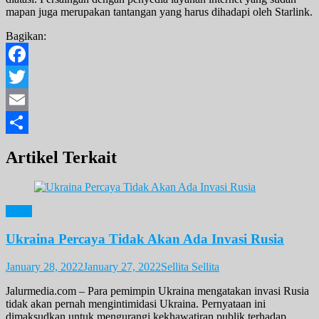
mapan juga merupakan tantangan yang harus dihadapi oleh Starlink.
Bagikan:
Facebook
Twitter
Email
Share
Artikel Terkait
News
Ukraina Percaya Tidak Akan Ada Invasi Rusia
January 28, 2022
January 27, 2022
Sellita Sellita
Jalurmedia.com – Para pemimpin Ukraina mengatakan invasi Rusia
tidak akan pernah mengintimidasi Ukraina. Pernyataan ini
dimaksudkan untuk mengurangi kekhawatiran publik terhadap