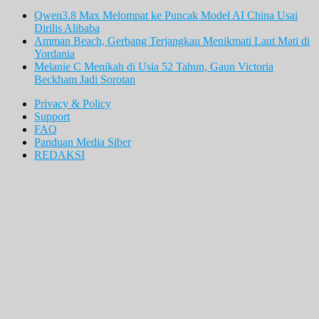
Qwen3.8 Max Melompat ke Puncak Model AI China Usai
Dirilis Alibaba
Amman Beach, Gerbang Terjangkau Menikmati Laut Mati di
Yordania
Melanie C Menikah di Usia 52 Tahun, Gaun Victoria
Beckham Jadi Sorotan
Privacy & Policy
Support
FAQ
Panduan Media Siber
REDAKSI