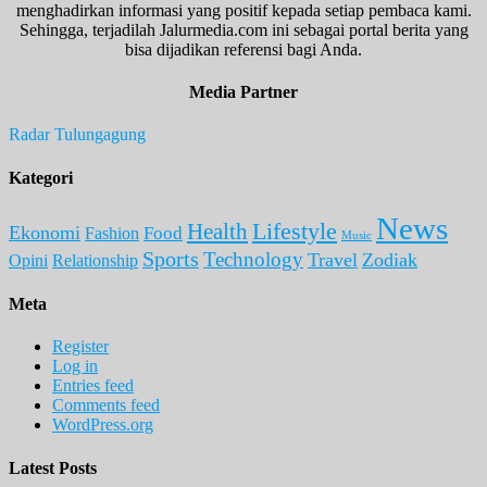
menghadirkan informasi yang positif kepada setiap pembaca kami.
Sehingga, terjadilah Jalurmedia.com ini sebagai portal berita yang
bisa dijadikan referensi bagi Anda.
Media Partner
Radar Tulungagung
Kategori
News
Lifestyle
Health
Ekonomi
Food
Fashion
Music
Sports
Technology
Travel
Zodiak
Opini
Relationship
Meta
Register
Log in
Entries feed
Comments feed
WordPress.org
Latest Posts