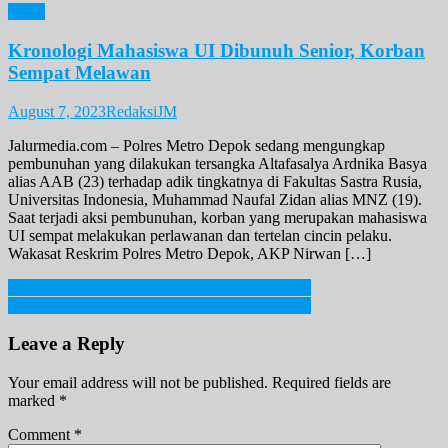
News
Kronologi Mahasiswa UI Dibunuh Senior, Korban
Sempat Melawan
August 7, 2023
RedaksiJM
Jalurmedia.com – Polres Metro Depok sedang mengungkap
pembunuhan yang dilakukan tersangka Altafasalya Ardnika Basya
alias AAB (23) terhadap adik tingkatnya di Fakultas Sastra Rusia,
Universitas Indonesia, Muhammad Naufal Zidan alias MNZ (19).
Saat terjadi aksi pembunuhan, korban yang merupakan mahasiswa
UI sempat melakukan perlawanan dan tertelan cincin pelaku.
Wakasat Reskrim Polres Metro Depok, AKP Nirwan […]
Post
Melemahnya Mata Uang Rupiah di Tahun 2024
Mengapa Harga Sandang Pangan Menjadi Naik
navigation
Leave a Reply
Your email address will not be published.
Required fields are
marked
*
Comment
*