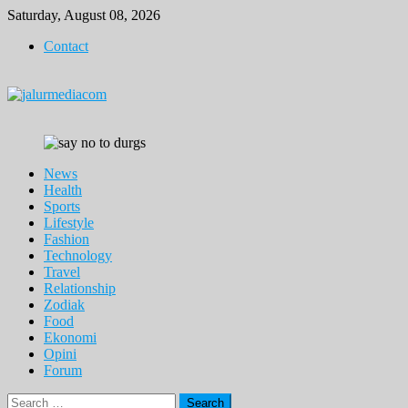
Skip
Saturday, August 08, 2026
to
Contact
content
News
Health
Sports
Lifestyle
Fashion
Technology
Travel
Relationship
Zodiak
Food
Ekonomi
Opini
Forum
Search