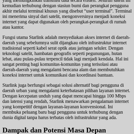
yang memungkinkan transmisi data secara efisien. Seluruh satelit ini
kemudian terhubung dengan stasiun bumi dan perangkat pengguna
akhir melalui terminal khusus yang disebut “user terminal”. Terminal
ini menerima sinyal dari satelit, mengonversinya menjadi koneksi
internet yang dapat digunakan oleh perangkat-perangkat di rumah
atau kantor.
Fungsi utama Starlink adalah menyediakan akses internet di daerah-
daerah yang sebelumnya sulit dijangkau oleh infrastruktur internet
tradisional seperti kabel serat optik atau jaringan seluler. Dengan
teknologi satelit, hambatan geografis seperti pegunungan, hutan
lebat, atau pulau-pulau terpencil tidak lagi menjadi kendala. Hal ini
sangat penting bagi komunitas-komunitas yang terisolasi atau
daerah-daerah yang mengalami bencana alam dan membutuhkan
koneksi internet untuk komunikasi dan koordinasi bantuan.
Starlink juga berfungsi sebagai solusi alternatif bagi pengguna di
daerah urban yang mengalami keterbatasan pilihan layanan internet.
Dengan kecepatan unduh yang dapat mencapai hingga 100 Mbps
dan latensi yang rendah, Starlink menawarkan pengalaman internet
yang kompetitif dengan layanan-layanan konvensional. Ini
membuka peluang baru bagi pengguna untuk terhubung dengan
dunia digital tanpa harus terbatas oleh infrastruktur yang ada.
Dampak dan Potensi Masa Depan