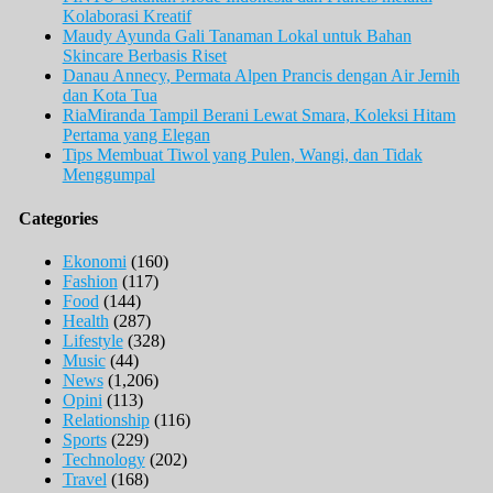
Kolaborasi Kreatif
Maudy Ayunda Gali Tanaman Lokal untuk Bahan
Skincare Berbasis Riset
Danau Annecy, Permata Alpen Prancis dengan Air Jernih
dan Kota Tua
RiaMiranda Tampil Berani Lewat Smara, Koleksi Hitam
Pertama yang Elegan
Tips Membuat Tiwol yang Pulen, Wangi, dan Tidak
Menggumpal
Categories
Ekonomi
(160)
Fashion
(117)
Food
(144)
Health
(287)
Lifestyle
(328)
Music
(44)
News
(1,206)
Opini
(113)
Relationship
(116)
Sports
(229)
Technology
(202)
Travel
(168)