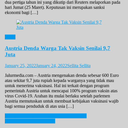
dua pertiga tahun ini yang dikutip dari Reuters melaporkan pada
hari Jumat (25 Maret). Keputusan ini merupakan sanksi
ekonomi bagi […]
News
Austria Denda Warga Tak Vaksin Senilai 9,7
Juta
January 25, 2022
January 24, 2022
Sellita Sellita
Jalurmedia.com – Austria mengenakan denda sebesar 600 Euro
atau sekitar 9,7 juta rupiah kepada warganya yang tidak mau
untuk menerima vaksinasi. Hal ini terkait dengan program
pemerintah Austria untuk mencapai 100% program vaksin atas
virus Covid-19. Arahan itu mulai berlaku setelah parlemen
Austria memutuskan untuk membuat kebijakan vaksinasi wajib
bagi semua penduduk di atas usia […]
Post
Mengenal Presiden Megawati Soekarno Putri
Ciri Khas Negara Indonesia
navigation