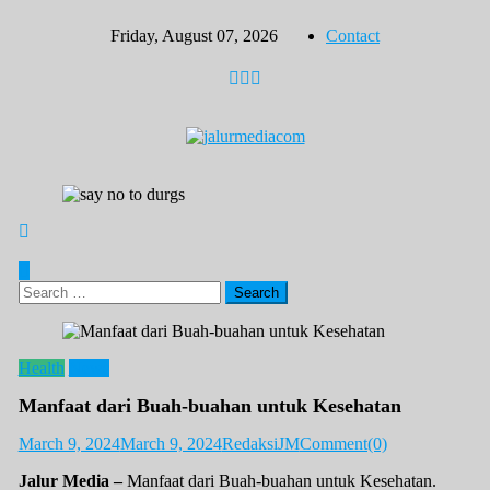
Skip
Friday, August 07, 2026
Contact
to
content
Search
for:
Health
News
Manfaat dari Buah-buahan untuk Kesehatan
March 9, 2024
March 9, 2024
RedaksiJM
Comment(0)
Jalur Media –
Manfaat dari Buah-buahan untuk Kesehatan.