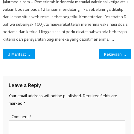
Jalurmedia.com – Pemerintah Indonesia memulai vaksinasi ketiga atau
vaksin booster pada 12 Januari mendatang. Jika sebelumnya dikutip
dari laman situs web resmi sehat negeriku Kementerian Kesehatan RI
bahwa sebanyak 100 juta masyarakat telah menerima vaksinasi dosis
pertama dan kedua. Hingga saat ini perlu dicatat bahwa ada beberapa
kriteria dan persyaratan bagi mereka yang dapat menerima […]
Post
Manfaat dari Buah-buahan untuk Kesehatan
Kekayaan Artis Rafi Ahmad
navigation
Leave a Reply
Your email address will not be published.
Required fields are
marked
*
Comment
*