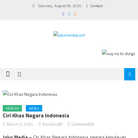
Skip
Saturday, August 08, 2026
Contact
to
content
HEALTH
NEWS
Ciri Khas Negara Indonesia
March 9, 2024
RedaksiJM
Comment(0)
Jalur Media –
Ciri Khas Negara Indonesia. negara kepulauan