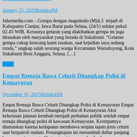
January 25, 2023
RedaksiJM
Jalurmedia.com – Gempa dengan magnitudo (M)4,3 terjadi di
Kabupaten Cianjur, Jawa Barat pada Selasa, (24/1) sekitar pukul
02.45 WIB. Kerasnya getaran yang diakibatkan gempa ini juga
dirasakan oleh masyarakat yang berada di Sukabumi. “Getaran
gempa cukup kencang kami rasakan, saat kejadian saya sedang
ronda,” ungkap salah seorang warga Kecamatan Warudoyong, Kota
Sukabumi Beni Anggara, Selasa. […]
News
Empat Remaja Bawa Celurit Ditangkap Polisi di
Kemayoran
December 30, 2025
RedaksiJM
Empat Remaja Bawa Celurit Ditangkap Polisi di Kemayoran Empat
Remaja Bawa Celurit Ditangkap Polisi di Kemayoran Aksi
kekerasan jalanan kembali menjadi perhatian publik setelah empat
remaja ditangkap polisi di kawasan Kemayoran. Keempatnya
diamankan karena kedapatan membawa senjata tajam jenis celurit
saat berpatroli malam. Penangkapan ini menambah daftar panjang