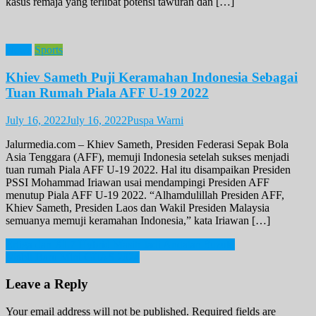
kasus remaja yang terlibat potensi tawuran dan […]
News
Sports
Khiev Sameth Puji Keramahan Indonesia Sebagai
Tuan Rumah Piala AFF U-19 2022
July 16, 2022
July 16, 2022
Puspa Warni
Jalurmedia.com – Khiev Sameth, Presiden Federasi Sepak Bola
Asia Tenggara (AFF), memuji Indonesia setelah sukses menjadi
tuan rumah Piala AFF U-19 2022. Hal itu disampaikan Presiden
PSSI Mohammad Iriawan usai mendampingi Presiden AFF
menutup Piala AFF U-19 2022. “Alhamdulillah Presiden AFF,
Khiev Sameth, Presiden Laos dan Wakil Presiden Malaysia
semuanya memuji keramahan Indonesia,” kata Iriawan […]
Post
Ertiga dan XL7 Hybrid Masih Jadi Andalan Suzuki
Mobil Baru Mini GIIAS 2024
navigation
Leave a Reply
Your email address will not be published.
Required fields are