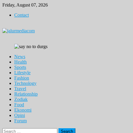
Skip
Friday, August 07, 2026
to
Contact
content
News
Health
Sports
Lifestyle
Fashion
Technology
Travel
Relationship
Zodiak
Food
Ekonomi
Opini
Forum
Search