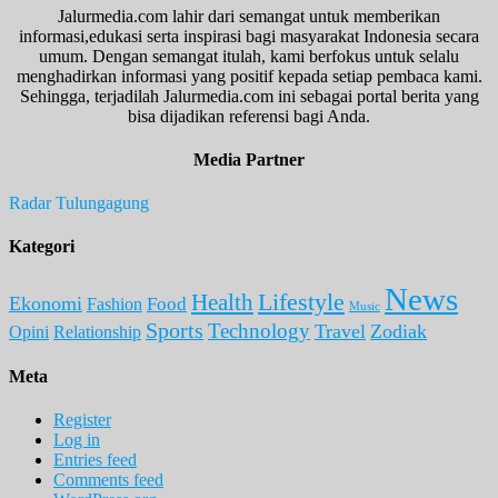
Jalurmedia.com lahir dari semangat untuk memberikan
informasi,edukasi serta inspirasi bagi masyarakat Indonesia secara
umum. Dengan semangat itulah, kami berfokus untuk selalu
menghadirkan informasi yang positif kepada setiap pembaca kami.
Sehingga, terjadilah Jalurmedia.com ini sebagai portal berita yang
bisa dijadikan referensi bagi Anda.
Media Partner
Radar Tulungagung
Kategori
News
Lifestyle
Health
Ekonomi
Food
Fashion
Music
Sports
Technology
Travel
Zodiak
Opini
Relationship
Meta
Register
Log in
Entries feed
Comments feed