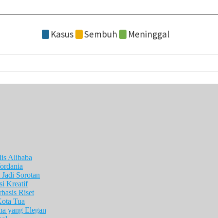
is Alibaba
ordania
Jadi Sorotan
i Kreatif
asis Riset
Kota Tua
ma yang Elegan