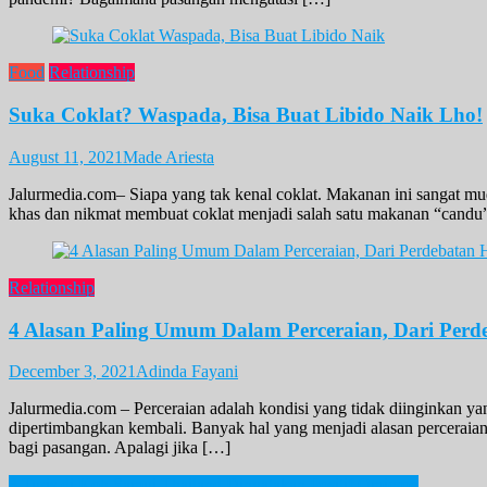
Food
Relationship
Suka Coklat? Waspada, Bisa Buat Libido Naik Lho!
August 11, 2021
Made Ariesta
Jalurmedia.com– Siapa yang tak kenal coklat. Makanan ini sangat mu
khas dan nikmat membuat coklat menjadi salah satu makanan “candu”
Relationship
4 Alasan Paling Umum Dalam Perceraian, Dari Perd
December 3, 2021
Adinda Fayani
Jalurmedia.com – Perceraian adalah kondisi yang tidak diinginkan ya
dipertimbangkan kembali. Banyak hal yang menjadi alasan perceraian,
bagi pasangan. Apalagi jika […]
3 Turis di Koh Samui Thailand Dinyatakan Positif Omicron