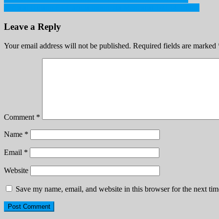
Post
Tercatat Hutang PT Garuda Indonesia Mencapai 140,14 Triliun
navigation
Leave a Reply
Your email address will not be published.
Required fields are marked
Comment
*
Name
*
Email
*
Website
Save my name, email, and website in this browser for the next ti