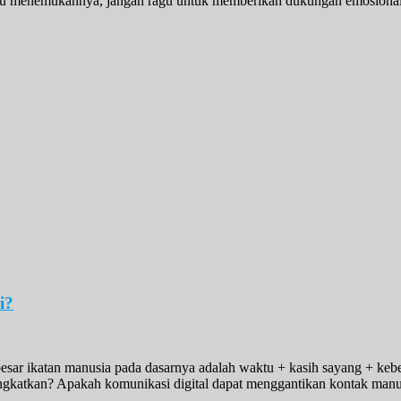
mu menemukannya, jangan ragu untuk memberikan dukungan emosional
i?
sar ikatan manusia pada dasarnya adalah waktu + kasih sayang + keb
katkan? Apakah komunikasi digital dapat menggantikan kontak manusi