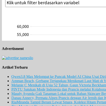
Advertisment
Artikel Terbaru
Qwen3.8 Max Melompat ke Puncak Model AI China Usai Diril
Amman Beach, Gerbang Terjangkau Menikmati Laut Mati di Y
Melanie C Menikah di Usia 52 Tahun, Gaun Victoria Beckham 
PINTU Satukan Mode Indonesia dan Prancis melalui Kolaboras
Maudy Ayunda Gali Tanaman Lokal untuk Bahan Skincare Berb
Danau Annecy, Permata Alpen Prancis dengan Air Jernih dan 
RiaMiranda Tampil Berani Lewat Smara, Koleksi Hitam Perta