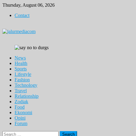
Skip
Thursday, August 06, 2026
to
Contact
content
News
Health
Sports
Lifestyle
Fashion
Technology
Travel
Relationship
Zodiak
Food
Ekonomi
Opini
Forum
Search