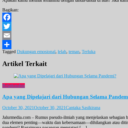
Apakah kamu melihat temanmu dengan tanda-tanda di atas? Jika ka
Bagikan:
Facebook
Twitter
Email
Tagged
Dukungan emosional
,
lelah
,
teman
,
Terluka
Share
Artikel Terkait
Relationship
Apa yang Dipelajari dari Hubungan Selama Pandem
October 30, 2021
October 30, 2021
Cantaka Sasikirana
Jalurmedia.com – Rumus pseudo-ilmiah yang menjelaskan sebagian be
dua elemen penting—waktu dan kebersamaan—dihilangkan atau diting
pandemi? Bagaimana pasangan mengatasi […]