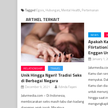
Tagged
Egois
,
Hubungan
,
Mental Health
,
Pertemanan
ARTIKEL TERKAIT
NEWS
Apakah K
Flirtation
Enggan U
January 1, 
Jalurmedia.co
RELATIONSHIP
TRAVEL
Kamu dan ses
Unik Hingga Ngeri! Tradisi Seks
menyukai. Da
di Berbagai Negara
Kamu dan dia
December 9, 2021
Adinda Fayani
untuk menunj
Jalurmedia.com – Di Indonesia,
hingga saat i
membicarakan seks masih tabu dan kadang
mengungkapk
dianggap agak jorok. Misalnya,