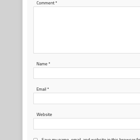
Comment
*
Name
*
Email
*
Website
Save my name, email, and website in this browser fo