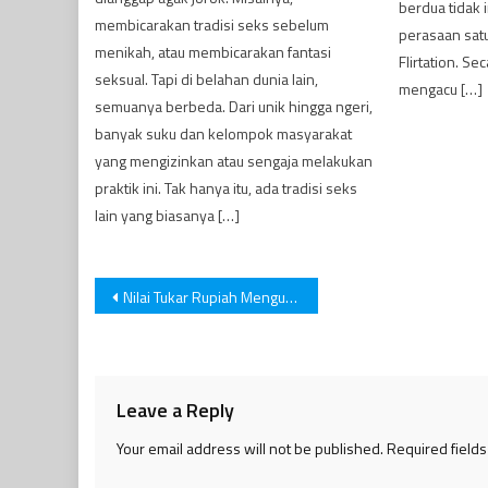
berdua tidak in
membicarakan tradisi seks sebelum
perasaan satu 
menikah, atau membicarakan fantasi
Flirtation. Se
seksual. Tapi di belahan dunia lain,
mengacu […]
semuanya berbeda. Dari unik hingga ngeri,
banyak suku dan kelompok masyarakat
yang mengizinkan atau sengaja melakukan
praktik ini. Tak hanya itu, ada tradisi seks
lain yang biasanya […]
Post
Nilai Tukar Rupiah Menguat Terhadap Dolar AS
navigation
Leave a Reply
Your email address will not be published.
Required field