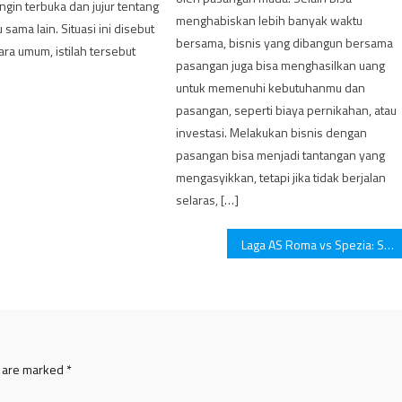
gin terbuka dan jujur ​​​​tentang
menghabiskan lebih banyak waktu
sama lain. Situasi ini disebut
bersama, bisnis yang dibangun bersama
cara umum, istilah tersebut
pasangan juga bisa menghasilkan uang
untuk memenuhi kebutuhanmu dan
pasangan, seperti biaya pernikahan, atau
investasi. Melakukan bisnis dengan
pasangan bisa menjadi tantangan yang
mengasyikkan, tetapi jika tidak berjalan
selaras, […]
Laga AS Roma vs Spezia: Skor 2-0
s are marked
*