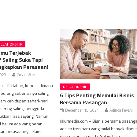
RELATIONSHIP
amu Terjebak
? Saling Suka Tapi
ngkapkan Perasaan!
2023
Puspa Warni
m – Flirtation, kondisi dimana
RELATIONSHIP
eorang sebenarnya saling
6 Tips Penting Memulai Bisnis
lam kehidupan sehari-hari.
Bersama Pasangan
 sering saling menggoda
December 15, 2021
Adinda Fayani
ukkan rasa sayang. Namun,
Jalurmedia.com – Bisnis bersama pasang
ni belum ada yang berani
adalah tren baru yang mulai banyak dianut
an perasaannya. Kamu
oleh pasangan muda. Selain bisa