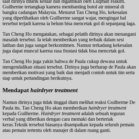
saat dirinya ditarik keluar dan digantikan oleh Luqman Hakim.
Guilherme tertangkap kamera membanting botol air mineral di
bangku cadangan Malaysia. Menurut Tan Cheng Ho, kekesalan
yang diperlihatkan oleh Guilherme sangat wajar, mengingat hal
tersebut terjadi karena ia belum bisa mencetak gol di sepanjang laga.
Tan Cheng Ho mengatakan, sebagai pelatih dirinya akan menangani
masalah tersebut. Ia telah memberikan yang terbaik dalam sesi
latihan dan juga sangat berkomitmen. Namun terkadang kekesalan
juga dapat muncul karena rasa frustasi tidak bisa mencetak gol.
Tan Cheng Ho juga yakin bahwa de Paula cukup dewasa untuk
mengendalikan situasi tersebut. Dirinya juga berharap de Paula akan
memberikan motivasi yang baik dan menjadi contoh untuk tim serta
siap untuk pertandingan berikutnya.
Mendapat
hairdryer treatment
Namun dirinya juga tidak tinggal diam melihat reaksi Guilherme De
Paula itu. Tan Cheng Ho akan memberikan
hairdryer treatment
kepada Guilherme.
Hairdryer treatment
adalah sebuah teguran
verbal yang diberikan dengan cara memaki dan berteriak
keras.Teknik tersebut biasanya disampaikan kepada seluruh pemain
atau pemain tertentu oleh manajer di dalam ruang ganti.