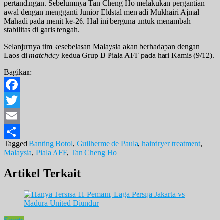
pertandingan. Sebelumnya Tan Cheng Ho melakukan pergantian
awal dengan mengganti Junior Eldstal menjadi Mukhairi Ajmal
Mahadi pada menit ke-26. Hal ini berguna untuk menambah
stabilitas di garis tengah.
Selanjutnya tim kesebelasan Malaysia akan berhadapan dengan
Laos di
matchday
kedua Grup B Piala AFF pada hari Kamis (9/12).
Bagikan:
Facebook
Twitter
Email
Tagged
Banting Botol
,
Guilherme de Paula
,
hairdryer treatment
,
Share
Malaysia
,
Piala AFF
,
Tan Cheng Ho
Artikel Terkait
Sports