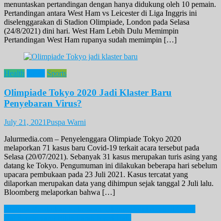
menuntaskan pertandingan dengan hanya didukung oleh 10 pemain.
Pertandingan antara West Ham vs Leicester di Liga Inggris ini
diselenggarakan di Stadion Olimpiade, London pada Selasa
(24/8/2021) dini hari. West Ham Lebih Dulu Memimpin
Pertandingan West Ham rupanya sudah memimpin […]
Health
News
Sports
Olimpiade Tokyo 2020 Jadi Klaster Baru
Penyebaran Virus?
July 21, 2021
Puspa Warni
Jalurmedia.com – Penyelenggara Olimpiade Tokyo 2020
melaporkan 71 kasus baru Covid-19 terkait acara tersebut pada
Selasa (20/07/2021). Sebanyak 31 kasus merupakan turis asing yang
datang ke Tokyo. Pengumuman ini dilakukan beberapa hari sebelum
upacara pembukaan pada 23 Juli 2021. Kasus tercatat yang
dilaporkan merupakan data yang dihimpun sejak tanggal 2 Juli lalu.
Bloomberg melaporkan bahwa […]
Post
Duduga Melakukan Kekerasan, Oknum Polisi Aceh di Copot
Hal Sepele yang Bikin Parah Nyeri Haid