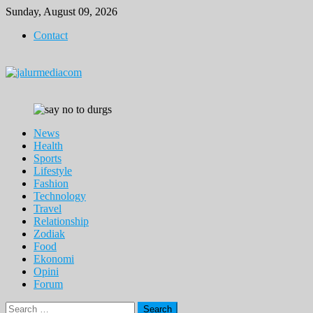
Skip
Sunday, August 09, 2026
to
Contact
content
News
Health
Sports
Lifestyle
Fashion
Technology
Travel
Relationship
Zodiak
Food
Ekonomi
Opini
Forum
Search