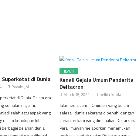
HEALTH
Superketat di Dunia
Kenali Gejala Umum Penderita
Deltacron
4
RedaksiJM
March 18, 2022
Sellita Sellita
erketat di Dunia. Dalam era
ang semakin maju ini,
Jalurmedia.com – Omicron yang belum
jadi salah satu aspek yang
selesai, dunia sekarang dipenuhi dengan
g dalam kehidupan kita
varian terbaru yang dinamakan Deltacron.
Di berbagai belahan dunia,
Para ilmuwan melaporkan menemukan
erapa tempat yang dikenal
berbagai contoh varian Deltacron yang