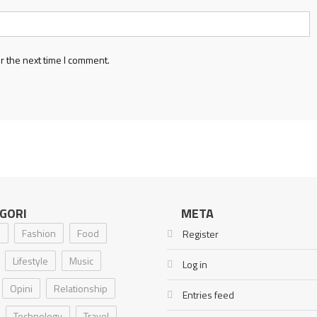
r the next time I comment.
GORI
META
i
Fashion
Food
Register
Lifestyle
Music
Log in
Opini
Relationship
Entries feed
Technology
Travel