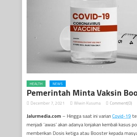
HEALTH
NEWS
Pemerintah Minta Vaksin Bo
December 7, 2021
Wiwin Kusuma
Comment(0)
Jalurmedia.com
– Hingga saat ini varian
Covid-19
te
menjadi ‘awas’ akan adanya lonjakan kembali kasus po
memberikan Dosis ketiga atau Booster kepada masyar