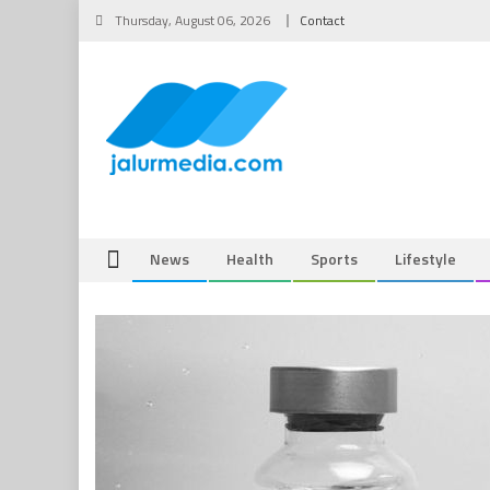
Skip
Thursday, August 06, 2026
Contact
to
content
News
Health
Sports
Lifestyle