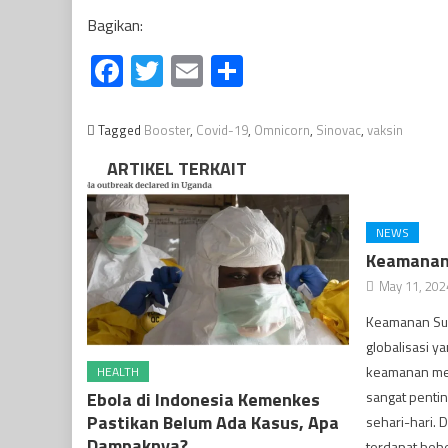
Bagikan:
Facebook
Twitter
Email
Share
Tagged
Booster
,
Covid-19
,
Omnicorn
,
Sinovac
,
vaksin
ARTIKEL TERKAIT
NEWS
Keamanan 
May 11, 202
Keamanan Sup
globalisasi y
keamanan men
HEALTH
Ebola di Indonesia Kemenkes
sangat pentin
Pastikan Belum Ada Kasus, Apa
sehari-hari. 
Dampaknya?
terdapat beb