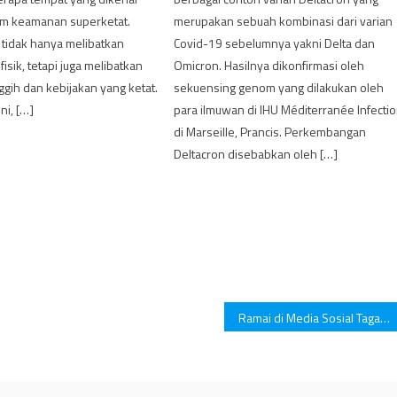
tem keamanan superketat.
merupakan sebuah kombinasi dari varian
 tidak hanya melibatkan
Covid-19 sebelumnya yakni Delta dan
isik, tetapi juga melibatkan
Omicron. Hasilnya dikonfirmasi oleh
ggih dan kebijakan yang ketat.
sekuensing genom yang dilakukan oleh
ni, […]
para ilmuwan di IHU Méditerranée Infecti
di Marseille, Prancis. Perkembangan
Deltacron disebabkan oleh […]
Ramai di Media Sosial Tagar Apresiasi untuk Atlet