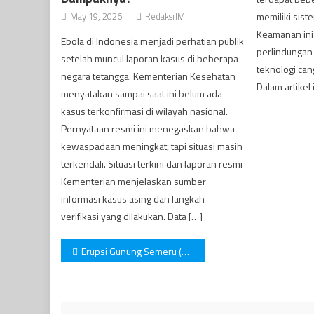
May 19, 2026
RedaksiJM
memiliki sis
Keamanan ini
Ebola di Indonesia menjadi perhatian publik
perlindungan f
setelah muncul laporan kasus di beberapa
teknologi can
negara tetangga. Kementerian Kesehatan
Dalam artikel i
menyatakan sampai saat ini belum ada
kasus terkonfirmasi di wilayah nasional.
Pernyataan resmi ini menegaskan bahwa
kewaspadaan meningkat, tapi situasi masih
terkendali. Situasi terkini dan laporan resmi
Kementerian menjelaskan sumber
informasi kasus asing dan langkah
verifikasi yang dilakukan. Data […]
Post
Erupsi Gunung Semeru (6/12). 15 Orang Meninggal Dunia
navigation