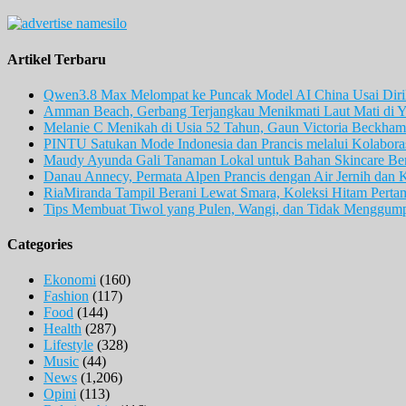
Artikel Terbaru
Qwen3.8 Max Melompat ke Puncak Model AI China Usai Diril
Amman Beach, Gerbang Terjangkau Menikmati Laut Mati di Y
Melanie C Menikah di Usia 52 Tahun, Gaun Victoria Beckham 
PINTU Satukan Mode Indonesia dan Prancis melalui Kolaboras
Maudy Ayunda Gali Tanaman Lokal untuk Bahan Skincare Berb
Danau Annecy, Permata Alpen Prancis dengan Air Jernih dan 
RiaMiranda Tampil Berani Lewat Smara, Koleksi Hitam Perta
Tips Membuat Tiwol yang Pulen, Wangi, dan Tidak Menggum
Categories
Ekonomi
(160)
Fashion
(117)
Food
(144)
Health
(287)
Lifestyle
(328)
Music
(44)
News
(1,206)
Opini
(113)