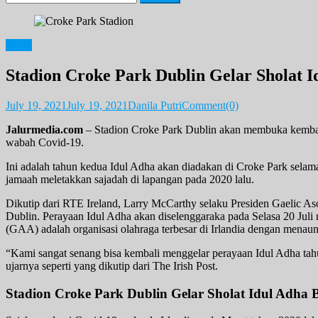
for:
News
Stadion Croke Park Dublin Gelar Sholat 
July 19, 2021
July 19, 2021
Danila Putri
Comment(0)
Jalurmedia.com
– Stadion Croke Park Dublin akan membuka kembali
wabah Covid-19.
Ini adalah tahun kedua Idul Adha akan diadakan di Croke Park sel
jamaah meletakkan sajadah di lapangan pada 2020 lalu.
Dikutip dari RTE Ireland, Larry McCarthy selaku Presiden Gaelic As
Dublin. Perayaan Idul Adha akan diselenggaraka pada Selasa 20 Juli
(GAA) adalah organisasi olahraga terbesar di Irlandia dengan menaungi 
“Kami sangat senang bisa kembali menggelar perayaan Idul Adha tahu
ujarnya seperti yang dikutip dari The Irish Post.
Stadion Croke Park Dublin Gelar Sholat Idul Adha 