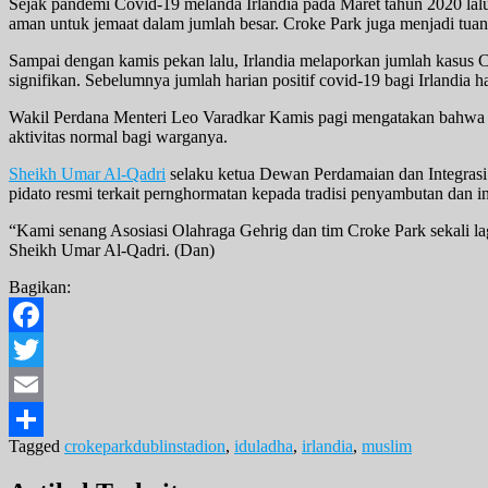
Sejak pandemi Covid-19 melanda Irlandia pada Maret tahun 2020 lalu,
aman untuk jemaat dalam jumlah besar. Croke Park juga menjadi tuan
Sampai dengan kamis pekan lalu, Irlandia melaporkan jumlah kasus C
signifikan. Sebelumnya jumlah harian positif covid-19 bagi Irlandia ha
Wakil Perdana Menteri Leo Varadkar Kamis pagi mengatakan bahwa vir
aktivitas normal bagi warganya.
Sheikh Umar Al-Qadri
selaku ketua Dewan Perdamaian dan Integrasi
pidato resmi terkait pernghormatan kepada tradisi penyambutan dan ink
“Kami senang Asosiasi Olahraga Gehrig dan tim Croke Park sekali l
Sheikh Umar Al-Qadri. (Dan)
Bagikan:
Facebook
Twitter
Email
Tagged
crokeparkdublinstadion
,
iduladha
,
irlandia
,
muslim
Share