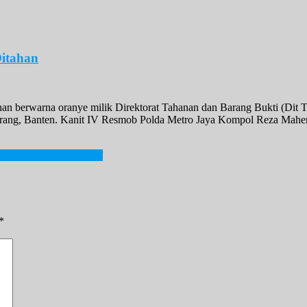
Ditahan
an berwarna oranye milik Direktorat Tahanan dan Barang Bukti (Dit T
rang, Banten. Kanit IV Resmob Polda Metro Jaya Kompol Reza Mahend
aitan: Saya Minta Maaf
*