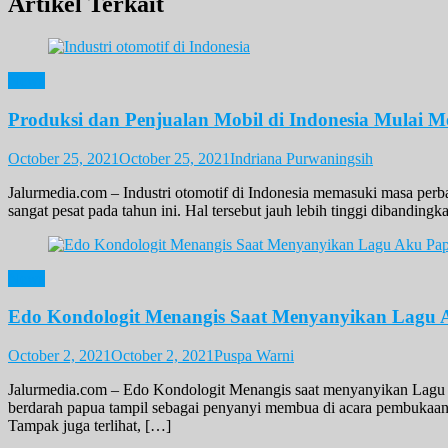
Artikel Terkait
News
Produksi dan Penjualan Mobil di Indonesia Mulai 
October 25, 2021
October 25, 2021
Indriana Purwaningsih
Jalurmedia.com – Industri otomotif di Indonesia memasuki masa perb
sangat pesat pada tahun ini. Hal tersebut jauh lebih tinggi diban
News
Edo Kondologit Menangis Saat Menyanyikan Lagu
October 2, 2021
October 2, 2021
Puspa Warni
Jalurmedia.com – Edo Kondologit Menangis saat menyanyikan Lagu
berdarah papua tampil sebagai penyanyi membua di acara pembukaa
Tampak juga terlihat, […]