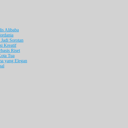
is Alibaba
ordania
Jadi Sorotan
i Kreatif
asis Riset
Kota Tua
ma yang Elegan
pal