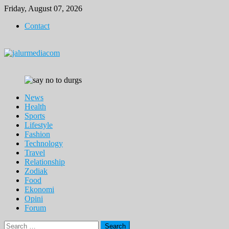
Skip
Friday, August 07, 2026
to
Contact
content
News
Health
Sports
Lifestyle
Fashion
Technology
Travel
Relationship
Zodiak
Food
Ekonomi
Opini
Forum
Search