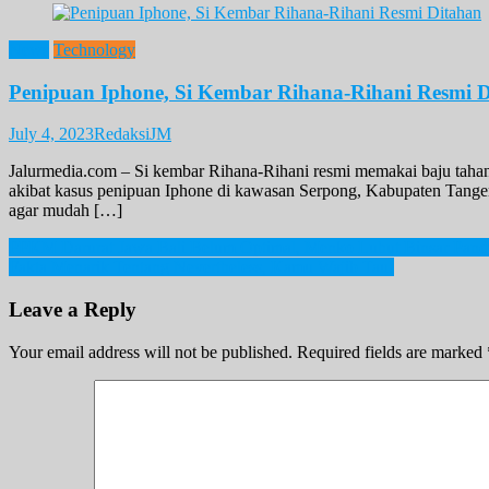
News
Technology
Penipuan Iphone, Si Kembar Rihana-Rihani Resmi 
July 4, 2023
RedaksiJM
Jalurmedia.com – Si kembar Rihana-Rihani resmi memakai baju tahan
akibat kasus penipuan Iphone di kawasan Serpong, Kabupaten Tange
agar mudah […]
Post
PPKM Darurat Jawa Bali Belum Optimal, Menko Luhut Binsar Pandj
Fakta Menarik Tentang Nevertheless, Kamu Wajib Tau!
navigation
Leave a Reply
Your email address will not be published.
Required fields are marked