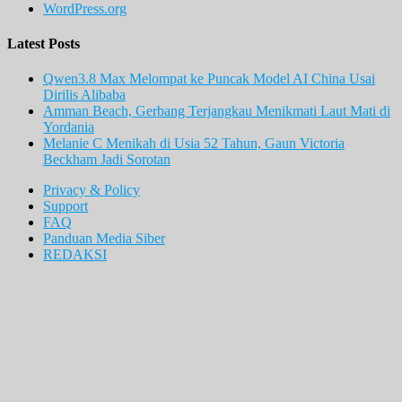
WordPress.org
Latest Posts
Qwen3.8 Max Melompat ke Puncak Model AI China Usai
Dirilis Alibaba
Amman Beach, Gerbang Terjangkau Menikmati Laut Mati di
Yordania
Melanie C Menikah di Usia 52 Tahun, Gaun Victoria
Beckham Jadi Sorotan
Privacy & Policy
Support
FAQ
Panduan Media Siber
REDAKSI