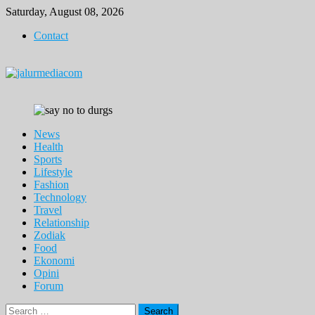
Skip
Saturday, August 08, 2026
to
Contact
content
News
Health
Sports
Lifestyle
Fashion
Technology
Travel
Relationship
Zodiak
Food
Ekonomi
Opini
Forum
Search