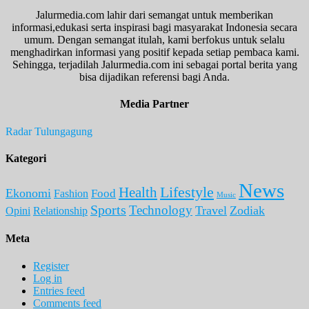
Jalurmedia.com lahir dari semangat untuk memberikan
informasi,edukasi serta inspirasi bagi masyarakat Indonesia secara
umum. Dengan semangat itulah, kami berfokus untuk selalu
menghadirkan informasi yang positif kepada setiap pembaca kami.
Sehingga, terjadilah Jalurmedia.com ini sebagai portal berita yang
bisa dijadikan referensi bagi Anda.
Media Partner
Radar Tulungagung
Kategori
News
Lifestyle
Health
Ekonomi
Food
Fashion
Music
Sports
Technology
Travel
Zodiak
Opini
Relationship
Meta
Register
Log in
Entries feed
Comments feed