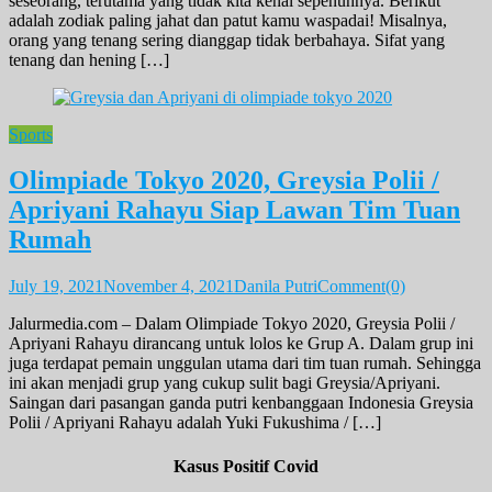
seseorang, terutama yang tidak kita kenal sepenuhnya. Berikut
adalah zodiak paling jahat dan patut kamu waspadai! Misalnya,
orang yang tenang sering dianggap tidak berbahaya. Sifat yang
tenang dan hening […]
Sports
Olimpiade Tokyo 2020, Greysia Polii /
Apriyani Rahayu Siap Lawan Tim Tuan
Rumah
July 19, 2021
November 4, 2021
Danila Putri
Comment(0)
Jalurmedia.com – Dalam Olimpiade Tokyo 2020, Greysia Polii /
Apriyani Rahayu dirancang untuk lolos ke Grup A. Dalam grup ini
juga terdapat pemain unggulan utama dari tim tuan rumah. Sehingga
ini akan menjadi grup yang cukup sulit bagi Greysia/Apriyani.
Saingan dari pasangan ganda putri kenbanggaan Indonesia Greysia
Polii / Apriyani Rahayu adalah Yuki Fukushima / […]
Kasus Positif Covid