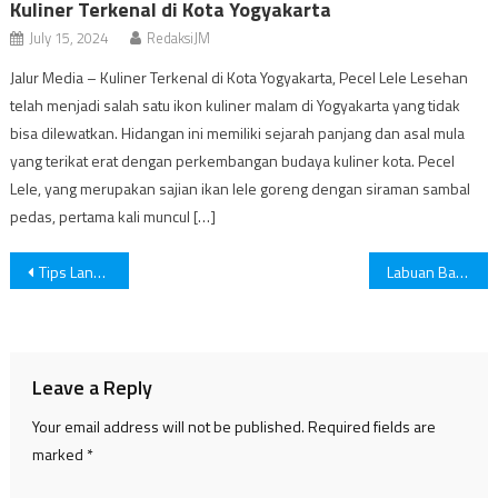
Kuliner Terkenal di Kota Yogyakarta
July 15, 2024
RedaksiJM
Jalur Media – Kuliner Terkenal di Kota Yogyakarta, Pecel Lele Lesehan
telah menjadi salah satu ikon kuliner malam di Yogyakarta yang tidak
bisa dilewatkan. Hidangan ini memiliki sejarah panjang dan asal mula
yang terikat erat dengan perkembangan budaya kuliner kota. Pecel
Lele, yang merupakan sajian ikan lele goreng dengan siraman sambal
pedas, pertama kali muncul […]
Post
Tips Langkah Sukses Memulai Karir Bagi Fresh Graduate
Labuan Bajo: Destinasi Wisata Kelas Dunia
navigation
Leave a Reply
Your email address will not be published.
Required fields are
marked
*