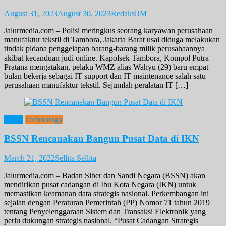
August 31, 2023
August 30, 2023
RedaksiJM
Jalurmedia.com – Polisi meringkus seorang karyawan perusahaan
manufaktur tekstil di Tambora, Jakarta Barat usai diduga melakukan
tindak pidana penggelapan barang-barang milik perusahaannya
akibat kecanduan judi online. Kapolsek Tambora, Kompol Putra
Pratana mengatakan, pelaku WMZ alias Wahyu (29) baru empat
bulan bekerja sebagai IT support dan IT maintenance salah satu
perusahaan manufaktur tekstil. Sejumlah peralatan IT […]
News
Technology
BSSN Rencanakan Bangun Pusat Data di IKN
March 21, 2022
Sellita Sellita
Jalurmedia.com – Badan Siber dan Sandi Negara (BSSN) akan
mendirikan pusat cadangan di Ibu Kota Negara (IKN) untuk
memastikan keamanan data strategis nasional. Perkembangan ini
sejalan dengan Peraturan Pemerintah (PP) Nomor 71 tahun 2019
tentang Penyelenggaraan Sistem dan Transaksi Elektronik yang
perlu dukungan strategis nasional. “Pusat Cadangan Strategis