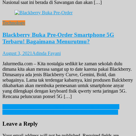
Nasional saat ini berada di Sawangan dan akan […]
Technology
Blackberry Buka Pre-Order Smartphone 5G
Terbaru! Bagaimana Menurutmu?
August 3, 2021
Adinda Fayani
Jalurmedia.com – Kita nostalgia sedikit ke zaman sekolah dulu
dimana kita akan merasa sangat up to date karena pakai Blackberry.
Dimasanya ada jenis Blackberry Curve, Gemini, Bold, dan
sebagainya. Lama tak terdengar kabarnya, kini produsen Balckberry
dikabarkan akan membuka pemesanan untuk smartphone anyar
yang dilengkapi dengan keyboard fisik qwerty serta jaringan 5G.
Rencana peluncuran ponsel 5G […]
Post
Benteng Blarney Irlandia, Simak Fakta Menarik di Baliknya!
Pengganti Mie Instan Versi Lebih Sehat. Wajib Kamu Coba!
navigation
Leave a Reply
Your email address will not be published.
Required fields are