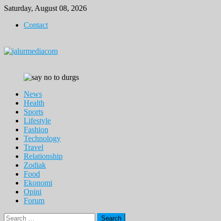
Skip
Saturday, August 08, 2026
to
Contact
content
News
Health
Sports
Lifestyle
Fashion
Technology
Travel
Relationship
Zodiak
Food
Ekonomi
Opini
Forum
Search