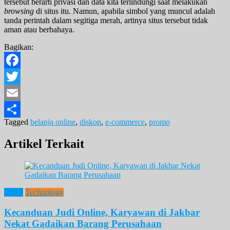
tersebut berarti privasi dan data kita terlindungi saat melakukan
browsing
di situs itu. Namun, apabila simbol yang muncul adalah
tanda perintah dalam segitiga merah, artinya situs tersebut tidak
aman atau berbahaya.
Bagikan:
Facebook
Twitter
Email
Tagged
belanja online
,
diskon
,
e-commerce
,
promo
Share
Artikel Terkait
News
Technology
Kecanduan Judi Online, Karyawan di Jakbar
Nekat Gadaikan Barang Perusahaan