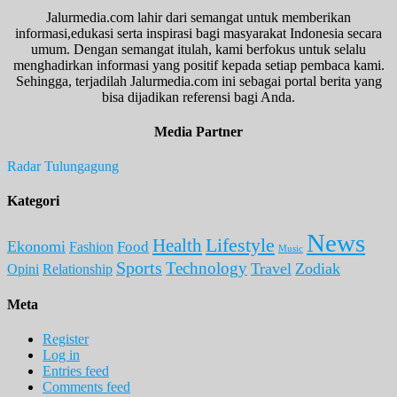
Jalurmedia.com lahir dari semangat untuk memberikan
informasi,edukasi serta inspirasi bagi masyarakat Indonesia secara
umum. Dengan semangat itulah, kami berfokus untuk selalu
menghadirkan informasi yang positif kepada setiap pembaca kami.
Sehingga, terjadilah Jalurmedia.com ini sebagai portal berita yang
bisa dijadikan referensi bagi Anda.
Media Partner
Radar Tulungagung
Kategori
News
Lifestyle
Health
Ekonomi
Food
Fashion
Music
Sports
Technology
Travel
Zodiak
Opini
Relationship
Meta
Register
Log in
Entries feed
Comments feed