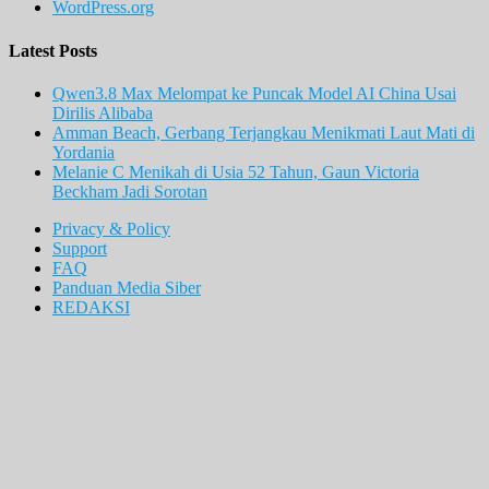
WordPress.org
Latest Posts
Qwen3.8 Max Melompat ke Puncak Model AI China Usai
Dirilis Alibaba
Amman Beach, Gerbang Terjangkau Menikmati Laut Mati di
Yordania
Melanie C Menikah di Usia 52 Tahun, Gaun Victoria
Beckham Jadi Sorotan
Privacy & Policy
Support
FAQ
Panduan Media Siber
REDAKSI