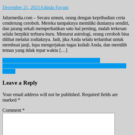
December 21, 2021
Adinda Fayani
Jalurmedia.com – Secara umum, orang dengan kepribadian ceria
cenderung ceroboh. Mereka tampaknya memiliki dunianya sendiri,
dan jarang sekali memperhatikan satu hal penting, malah terkesan
selalu berpikir terburu-buru. Menurut astrologi, orang ceroboh bisa
dilihat melalui zodiaknya. Jadi, jika Anda selalu terlambat untuk
membuat janji, lupa mengerjakan tugas kuliah Anda, dan memilih
teman yang tidak tepat waktu […]
Post
Pasangan Paling Romantis Dimulai Sebagai Teman
G20 Menyepakati Tujuan Utama Iklim Seputar Batas Pemanasan
navigation
Global
Leave a Reply
Your email address will not be published.
Required fields are
marked
*
Comment
*