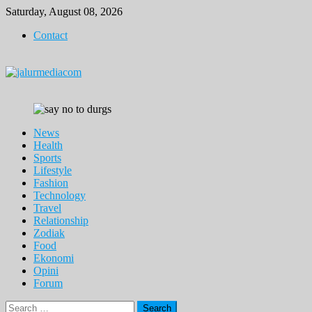
Skip
Saturday, August 08, 2026
to
Contact
content
News
Health
Sports
Lifestyle
Fashion
Technology
Travel
Relationship
Zodiak
Food
Ekonomi
Opini
Forum
Search