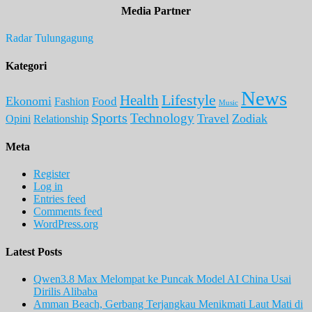
Media Partner
Radar Tulungagung
Kategori
News
Lifestyle
Health
Ekonomi
Food
Fashion
Music
Sports
Technology
Travel
Zodiak
Opini
Relationship
Meta
Register
Log in
Entries feed
Comments feed
WordPress.org
Latest Posts
Qwen3.8 Max Melompat ke Puncak Model AI China Usai
Dirilis Alibaba
Amman Beach, Gerbang Terjangkau Menikmati Laut Mati di